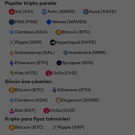
Popüler kripto paralar
Xai (XAI)
Ankr (ANKR)
Aave (AAVE)
PSG (PSG)
Waves (WAVES)
Cardano (ADA)
Bitcoin (BTC)
Ripple (XRP)
Hyperliquid (HYPE)
Galatasaray (GAL)
Numeraire (NMR)
Ethereum (ETH)
Synapse (SYN)
Kite (KITE)
Chiliz (CHZ)
Günün öne çıkanları
Bitcoin (BTC)
Ethereum (ETH)
Cardano (ADA)
Dogecoin (DOGE)
Bat (BAT)
Chiliz (CHZ)
Kripto para fiyat tahminleri
Bitcoin (BTC)
Ripple (XRP)