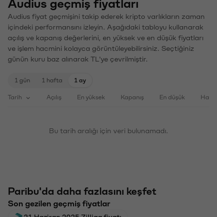
Audius geçmiş fiyatları
Audius fiyat geçmişini takip ederek kripto varlıkların zaman
içindeki performansını izleyin. Aşağıdaki tabloyu kullanarak
açılış ve kapanış değerlerini, en yüksek ve en düşük fiyatları
ve işlem hacmini kolayca görüntüleyebilirsiniz. Seçtiğiniz
günün kuru baz alınarak TL'ye çevrilmiştir.
1 gün
1 hafta
1 ay
Tarih
Açılış
En yüksek
Kapanış
En düşük
Haci
Bu tarih aralığı için veri bulunamadı.
Paribu'da daha fazlasını keşfet
Son gezilen geçmiş fiyatlar
21 Haziran 2025 Zilliqa fiyatı