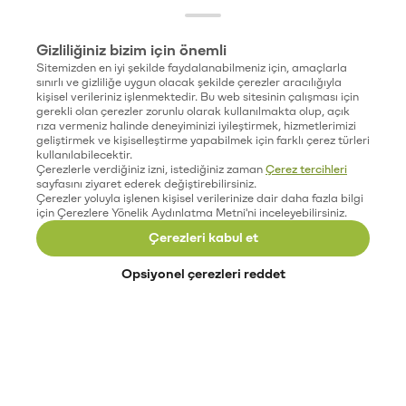
Gizliliğiniz bizim için önemli
Sitemizden en iyi şekilde faydalanabilmeniz için, amaçlarla
sınırlı ve gizliliğe uygun olacak şekilde çerezler aracılığıyla
kişisel verileriniz işlenmektedir. Bu web sitesinin çalışması için
gerekli olan çerezler zorunlu olarak kullanılmakta olup, açık
rıza vermeniz halinde deneyiminizi iyileştirmek, hizmetlerimizi
geliştirmek ve kişiselleştirme yapabilmek için farklı çerez türleri
kullanılabilecektir.
Çerezlerle verdiğiniz izni, istediğiniz zaman
Çerez tercihleri
sayfasını ziyaret ederek değiştirebilirsiniz.
Çerezler yoluyla işlenen kişisel verilerinize dair daha fazla bilgi
için Çerezlere Yönelik Aydınlatma Metni'ni inceleyebilirsiniz.
Çerezleri kabul et
Opsiyonel çerezleri reddet
Paribu’yu keşfet