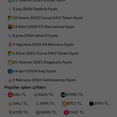
3 july 2026 Radicle fiyatı
19 Kasım 2023 Curve DAO Token fiyatı
13 Mart 2025 FC Barcelona fiyatı
8 june 2026 ether.fi fiyatı
9 Ağustos 2023 AS Monaco fiyatı
1 Ekim 2021 Curve DAO Token fiyatı
25 Haziran 2021 Dogecoin fiyatı
14 april 2024 Italy fiyatı
9 february 2026 Galatasaray fiyatı
Popüler işlem çiftleri
XAI/TL
ADA/TL
HYPE/TL
GAL/TL
XRP/TL
BTC/TL
SYN/TL
KITE/TL
NMR/TL
CHZ/TL