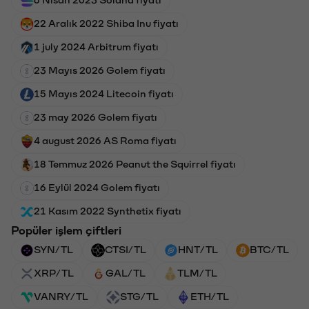
6 Nisan 2023 Solana fiyatı
22 Aralık 2022 Shiba Inu fiyatı
1 july 2024 Arbitrum fiyatı
23 Mayıs 2026 Golem fiyatı
15 Mayıs 2024 Litecoin fiyatı
23 may 2026 Golem fiyatı
4 august 2026 AS Roma fiyatı
18 Temmuz 2026 Peanut the Squirrel fiyatı
16 Eylül 2024 Golem fiyatı
21 Kasım 2022 Synthetix fiyatı
Popüler işlem çiftleri
SYN/TL
CTSI/TL
HNT/TL
BTC/TL
XRP/TL
GAL/TL
TLM/TL
VANRY/TL
STG/TL
ETH/TL