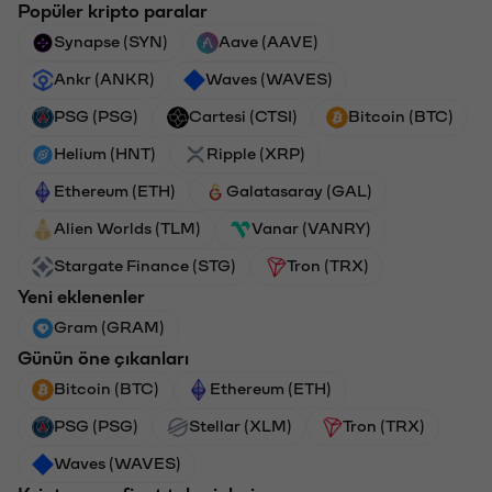
Popüler kripto paralar
Synapse (SYN)
Aave (AAVE)
Ankr (ANKR)
Waves (WAVES)
PSG (PSG)
Cartesi (CTSI)
Bitcoin (BTC)
Helium (HNT)
Ripple (XRP)
Ethereum (ETH)
Galatasaray (GAL)
Alien Worlds (TLM)
Vanar (VANRY)
Stargate Finance (STG)
Tron (TRX)
Yeni eklenenler
Gram (GRAM)
Günün öne çıkanları
Bitcoin (BTC)
Ethereum (ETH)
PSG (PSG)
Stellar (XLM)
Tron (TRX)
Waves (WAVES)