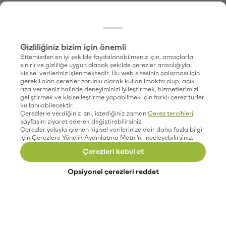
Gizliliğiniz bizim için önemli
Sitemizden en iyi şekilde faydalanabilmeniz için, amaçlarla
sınırlı ve gizliliğe uygun olacak şekilde çerezler aracılığıyla
kişisel verileriniz işlenmektedir. Bu web sitesinin çalışması için
gerekli olan çerezler zorunlu olarak kullanılmakta olup, açık
rıza vermeniz halinde deneyiminizi iyileştirmek, hizmetlerimizi
geliştirmek ve kişiselleştirme yapabilmek için farklı çerez türleri
kullanılabilecektir.
Çerezlerle verdiğiniz izni, istediğiniz zaman
Çerez tercihleri
sayfasını ziyaret ederek değiştirebilirsiniz.
Çerezler yoluyla işlenen kişisel verilerinize dair daha fazla bilgi
için Çerezlere Yönelik Aydınlatma Metni'ni inceleyebilirsiniz.
Çerezleri kabul et
Opsiyonel çerezleri reddet