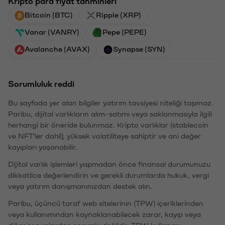
Kripto para fiyat tahminleri
Bitcoin (BTC)
Ripple (XRP)
Vanar (VANRY)
Pepe (PEPE)
Avalanche (AVAX)
Synapse (SYN)
Sorumluluk reddi
Bu sayfada yer alan bilgiler yatırım tavsiyesi niteliği taşımaz.
Paribu, dijital varlıkların alım-satımı veya saklanmasıyla ilgili
herhangi bir öneride bulunmaz. Kripto varlıklar (stablecoin
ve NFT'ler dahil), yüksek volatiliteye sahiptir ve ani değer
kayıpları yaşanabilir.
Dijital varlık işlemleri yapmadan önce finansal durumunuzu
dikkatlice değerlendirin ve gerekli durumlarda hukuk, vergi
veya yatırım danışmanınızdan destek alın.
Paribu, üçüncü taraf web sitelerinin (TPW) içeriklerinden
veya kullanımından kaynaklanabilecek zarar, kayıp veya