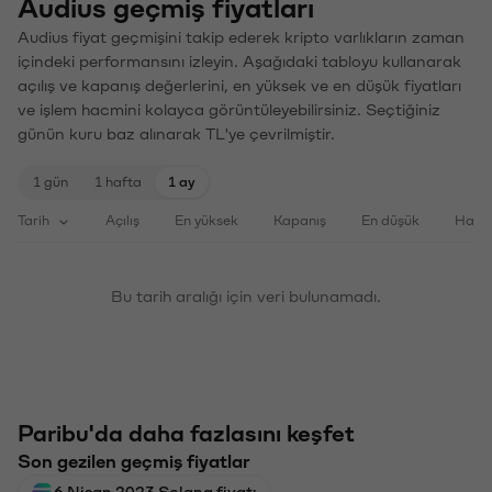
Audius geçmiş fiyatları
Audius fiyat geçmişini takip ederek kripto varlıkların zaman
içindeki performansını izleyin. Aşağıdaki tabloyu kullanarak
açılış ve kapanış değerlerini, en yüksek ve en düşük fiyatları
ve işlem hacmini kolayca görüntüleyebilirsiniz. Seçtiğiniz
günün kuru baz alınarak TL'ye çevrilmiştir.
1 gün
1 hafta
1 ay
Tarih
Açılış
En yüksek
Kapanış
En düşük
Haci
Bu tarih aralığı için veri bulunamadı.
Paribu'da daha fazlasını keşfet
Son gezilen geçmiş fiyatlar