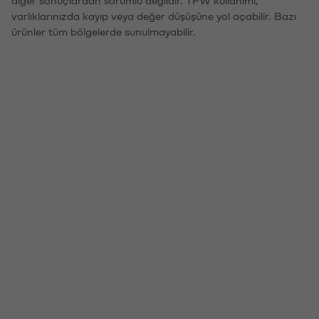
diğer sonuçlardan sorumlu değildir. TPW kullanımı,
varlıklarınızda kayıp veya değer düşüşüne yol açabilir. Bazı
ürünler tüm bölgelerde sunulmayabilir.