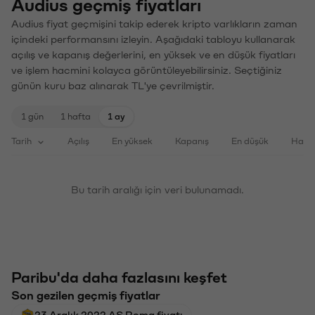
Audius geçmiş fiyatları
Audius fiyat geçmişini takip ederek kripto varlıkların zaman
içindeki performansını izleyin. Aşağıdaki tabloyu kullanarak
açılış ve kapanış değerlerini, en yüksek ve en düşük fiyatları
ve işlem hacmini kolayca görüntüleyebilirsiniz. Seçtiğiniz
günün kuru baz alınarak TL'ye çevrilmiştir.
1 gün
1 hafta
1 ay
Tarih
Açılış
En yüksek
Kapanış
En düşük
Haci
Bu tarih aralığı için veri bulunamadı.
Paribu'da daha fazlasını keşfet
Son gezilen geçmiş fiyatlar
23 Aralık 2022 AS Roma fiyatı