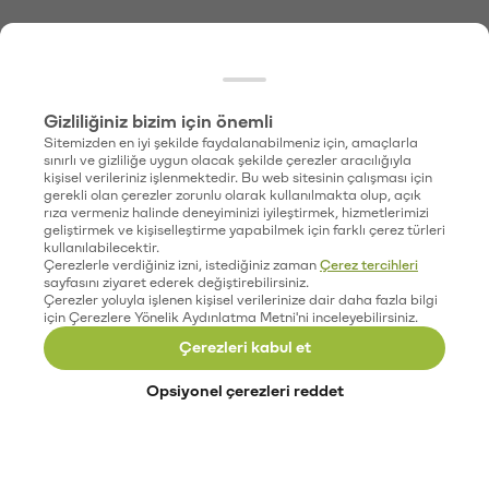
Gizliliğiniz bizim için önemli
Sitemizden en iyi şekilde faydalanabilmeniz için, amaçlarla
sınırlı ve gizliliğe uygun olacak şekilde çerezler aracılığıyla
kişisel verileriniz işlenmektedir. Bu web sitesinin çalışması için
gerekli olan çerezler zorunlu olarak kullanılmakta olup, açık
rıza vermeniz halinde deneyiminizi iyileştirmek, hizmetlerimizi
geliştirmek ve kişiselleştirme yapabilmek için farklı çerez türleri
kullanılabilecektir.
Çerezlerle verdiğiniz izni, istediğiniz zaman
Çerez tercihleri
sayfasını ziyaret ederek değiştirebilirsiniz.
Çerezler yoluyla işlenen kişisel verilerinize dair daha fazla bilgi
için Çerezlere Yönelik Aydınlatma Metni'ni inceleyebilirsiniz.
Çerezleri kabul et
Opsiyonel çerezleri reddet