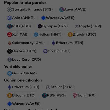
Popüler kripto paralar
Stargate Finance (STG)
Aave (AAVE)
Ankr (ANKR)
Waves (WAVES)
PSG (PSG)
Synapse (SYN)
Ripple (XRP)
Xai (XAI)
Helium (HNT)
Bitcoin (BTC)
Galatasaray (GAL)
Ethereum (ETH)
Cartesi (CTSI)
Orchid (OXT)
LayerZero (ZRO)
Yeni eklenenler
Gram (GRAM)
Günün öne çıkanları
Ethereum (ETH)
Stellar (XLM)
Bitcoin (BTC)
PSG (PSG)
Tron (TRX)
Waves (WAVES)