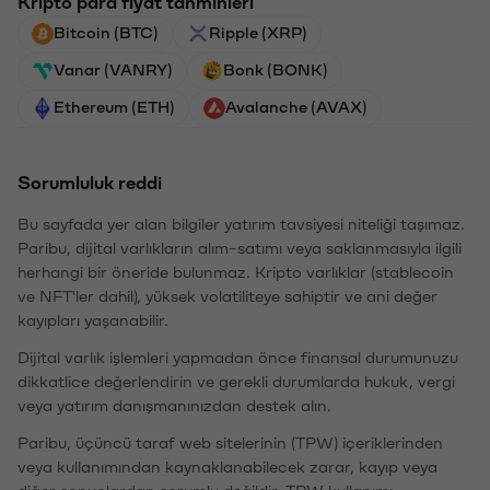
Kripto para fiyat tahminleri
Bitcoin (BTC)
Ripple (XRP)
Vanar (VANRY)
Bonk (BONK)
Ethereum (ETH)
Avalanche (AVAX)
Sorumluluk reddi
Bu sayfada yer alan bilgiler yatırım tavsiyesi niteliği taşımaz.
Paribu, dijital varlıkların alım-satımı veya saklanmasıyla ilgili
herhangi bir öneride bulunmaz. Kripto varlıklar (stablecoin
ve NFT'ler dahil), yüksek volatiliteye sahiptir ve ani değer
kayıpları yaşanabilir.
Dijital varlık işlemleri yapmadan önce finansal durumunuzu
dikkatlice değerlendirin ve gerekli durumlarda hukuk, vergi
veya yatırım danışmanınızdan destek alın.
Paribu, üçüncü taraf web sitelerinin (TPW) içeriklerinden
veya kullanımından kaynaklanabilecek zarar, kayıp veya
diğer sonuçlardan sorumlu değildir. TPW kullanımı,