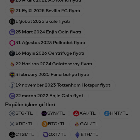
21 Eylül 2025 Sevilla FC fiyatı
1 Şubat 2025 Skale fiyatı
25 Mart 2024 Enjin Coin fiyatı
31 Ağustos 2023 Polkadot fiyatı
16 Mayıs 2026 Centrifuge fiyatı
22 Haziran 2024 Galatasaray fiyatı
3 february 2025 Fenerbahçe fiyatı
19 november 2023 Tottenham Hotspur fiyatı
22 march 2022 Enjin Coin fiyatı
Popüler işlem çiftleri
STG/TL
SYN/TL
XAI/TL
HNT/TL
XRP/TL
BTC/TL
GAL/TL
CTSI/TL
OXT/TL
ETH/TL