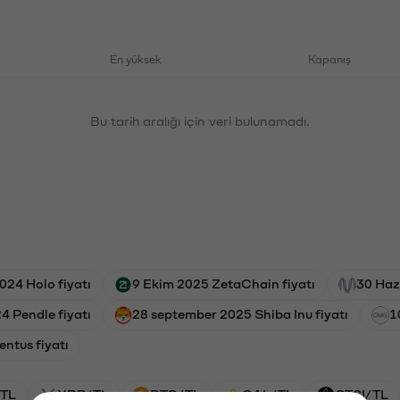
En yüksek
Kapanış
Bu tarih aralığı için veri bulunamadı.
024 Holo fiyatı
9 Ekim 2025 ZetaChain fiyatı
30 Haz
4 Pendle fiyatı
28 september 2025 Shiba Inu fiyatı
1
ntus fiyatı
TL
XRP/TL
BTC/TL
GAL/TL
CTSI/TL