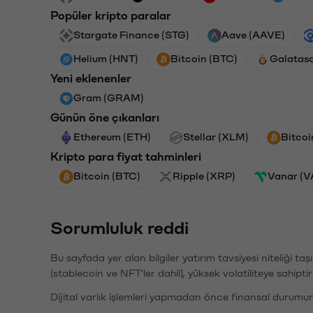
Popüler kripto paralar
Stargate Finance (STG)
Aave (AAVE)
Helium (HNT)
Bitcoin (BTC)
Galatas
Yeni eklenenler
Gram (GRAM)
Günün öne çıkanları
Ethereum (ETH)
Stellar (XLM)
Bitcoi
Kripto para fiyat tahminleri
Bitcoin (BTC)
Ripple (XRP)
Vanar (
Sorumluluk reddi
Bu sayfada yer alan bilgiler yatırım tavsiyesi niteliği ta
(stablecoin ve NFT'ler dahil), yüksek volatiliteye sahipti
Dijital varlık işlemleri yapmadan önce finansal durumu