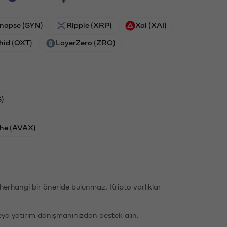
napse (SYN)
Ripple (XRP)
Xai (XAI)
hid (OXT)
LayerZero (ZRO)
)
he (AVAX)
li herhangi bir öneride bulunmaz. Kripto varlıklar
eya yatırım danışmanınızdan destek alın.