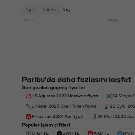
1 gün
1 hafta
1 ay
Tarih
Açılış
Paribu'da daha fazlasını keşfet
Son gezilen geçmiş fiyatlar
15 Ağustos 2022 Uniswap fiyatı
24 Mayıs 2
1 Nisan 2025 Spell Token fiyatı
21 Eylül 202
9 Haziran 2024 Xai fiyatı
29 Mart 2023 Juve
Popüler işlem çiftleri
STG/TL
SYN/TL
XAI/TL
HNT/