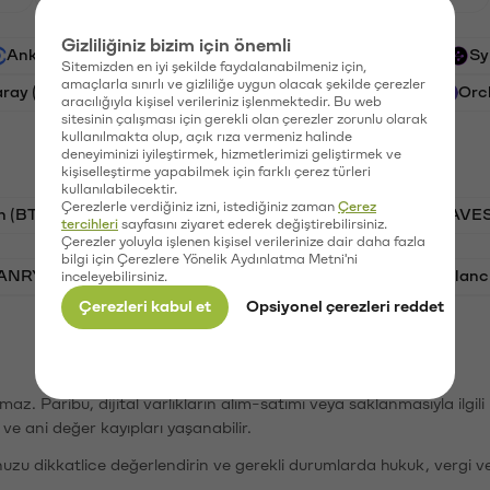
Gizliliğiniz bizim için önemli
Ankr (ANKR)
Waves (WAVES)
PSG (PSG)
Sy
Sitemizden en iyi şekilde faydalanabilmeniz için,
amaçlarla sınırlı ve gizliliğe uygun olacak şekilde çerezler
aray (GAL)
Ethereum (ETH)
Cartesi (CTSI)
Orc
aracılığıyla kişisel verileriniz işlenmektedir. Bu web
sitesinin çalışması için gerekli olan çerezler zorunlu olarak
kullanılmakta olup, açık rıza vermeniz halinde
deneyiminizi iyileştirmek, hizmetlerimizi geliştirmek ve
kişiselleştirme yapabilmek için farklı çerez türleri
kullanılabilecektir.
Çerezlerle verdiğiniz izni, istediğiniz zaman
Çerez
n (BTC)
PSG (PSG)
Tron (TRX)
Waves (WAVES
tercihleri
sayfasını ziyaret ederek değiştirebilirsiniz.
Çerezler yoluyla işlenen kişisel verilerinize dair daha fazla
bilgi için Çerezlere Yönelik Aydınlatma Metni'ni
VANRY)
Bonk (BONK)
Ethereum (ETH)
Avalanc
inceleyebilirsiniz.
Çerezleri kabul et
Opsiyonel çerezleri reddet
şımaz. Paribu, dijital varlıkların alım-satımı veya saklanmasıyla ilgi
r ve ani değer kayıpları yaşanabilir.
nuzu dikkatlice değerlendirin ve gerekli durumlarda hukuk, vergi v