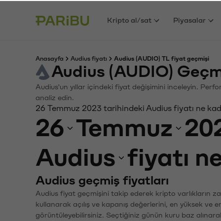
Kripto al/sat
Piyasalar
Anasayfa
Audius fiyatı
Audius (AUDIO) TL fiyat geçmişi
Audius (AUDIO) Geçm
Audius'un yıllar içindeki fiyat değişimini inceleyin. Per
analiz edin.
26 Temmuz 2023 tarihindeki Audius fiyatı ne ka
26
Temmuz
20
Audius
fiyatı n
Audius geçmiş fiyatları
Audius fiyat geçmişini takip ederek kripto varlıkların 
kullanarak açılış ve kapanış değerlerini, en yüksek ve e
görüntüleyebilirsiniz. Seçtiğiniz günün kuru baz alınarak