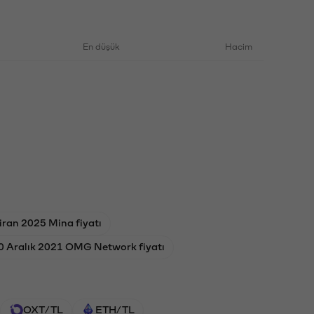
En düşük
Hacim
iran 2025 Mina fiyatı
0 Aralık 2021 OMG Network fiyatı
OXT/TL
ETH/TL