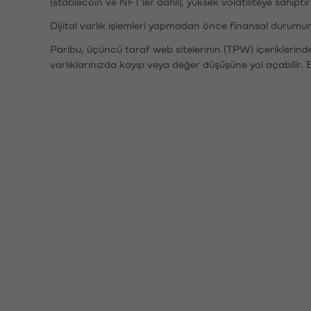
(stablecoin ve NFT'ler dahil), yüksek volatiliteye sahipti
Dijital varlık işlemleri yapmadan önce finansal durumu
Paribu, üçüncü taraf web sitelerinin (TPW) içeriklerin
varlıklarınızda kayıp veya değer düşüşüne yol açabilir. 