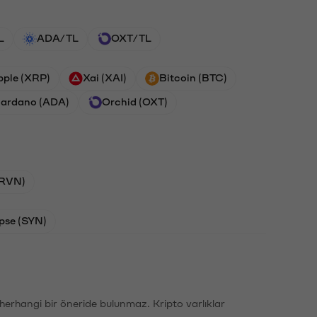
L
ADA/TL
OXT/TL
pple (XRP)
Xai (XAI)
Bitcoin (BTC)
ardano (ADA)
Orchid (OXT)
(RVN)
pse (SYN)
li herhangi bir öneride bulunmaz. Kripto varlıklar