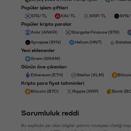
Popüler işlem çiftleri
STG/TL
XAI/TL
XRP/TL
SYN/
Popüler kripto paralar
Ankr (ANKR)
Stargate Finance (STG)
Synapse (SYN)
Helium (HNT)
Galata
Yeni eklenenler
Gram (GRAM)
Günün öne çıkanları
Ethereum (ETH)
Stellar (XLM)
Bitcoi
Kripto para fiyat tahminleri
Bitcoin (BTC)
Ripple (XRP)
Bonk (B
Sorumluluk reddi
Bu sayfada yer alan bilgiler yatırım tavsiyesi niteliği ta