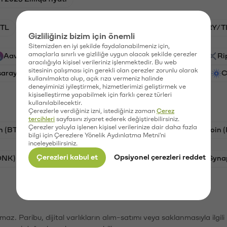
TL
BTC/TL
HNT/TL
GAL/TL
VANRY/T
Gizliliğiniz bizim için önemli
Sitemizden en iyi şekilde faydalanabilmeniz için,
amaçlarla sınırlı ve gizliliğe uygun olacak şekilde çerezler
Aave (AAVE)
PSG (PSG)
Waves (WAVES)
Ri
aracılığıyla kişisel verileriniz işlenmektedir. Bu web
sitesinin çalışması için gerekli olan çerezler zorunlu olarak
saray (GAL)
Vanar (VANRY)
Ethereum (ETH)
C
kullanılmakta olup, açık rıza vermeniz halinde
deneyiminizi iyileştirmek, hizmetlerimizi geliştirmek ve
kişiselleştirme yapabilmek için farklı çerez türleri
kullanılabilecektir.
Çerezlerle verdiğiniz izni, istediğiniz zaman
Çerez
tercihleri
sayfasını ziyaret ederek değiştirebilirsiniz.
Çerezler yoluyla işlenen kişisel verilerinize dair daha fazla
n (BTC)
Tron (TRX)
Litecoin (LTC)
Ravencoin 
bilgi için Çerezlere Yönelik Aydınlatma Metni'ni
inceleyebilirsiniz.
Çerezleri kabul et
Opsiyonel çerezleri reddet
ONK)
Ethereum (ETH)
Avalanche (AVAX)
Syna
şımaz. Paribu, dijital varlıkların alım-satımı veya saklanmasıyla ilgi