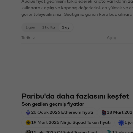
Audius fiyat geçmişini takip ederek kripto varlıkların 
kullanarak açılış ve kapanış değerlerini, en yüksek ve e
görüntüleyebilirsiniz. Seçtiğiniz günün kuru baz alınarak
1 gün
1 hafta
1 ay
Tarih
Açılış
Paribu'da daha fazlasını keşfet
Son gezilen geçmiş fiyatlar
26 Ocak 2026 Ethereum fiyatı
18 Mart 2025
19 Mart 2026 Ninja Squad Token fiyatı
1 ju
15 july 2025 Official Trump fiyatı
17 Haziran