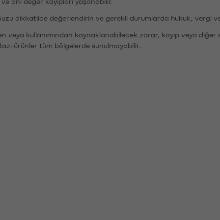
r ve ani değer kayıpları yaşanabilir.
nuzu dikkatlice değerlendirin ve gerekli durumlarda hukuk, vergi v
den veya kullanımından kaynaklanabilecek zarar, kayıp veya diğer 
Bazı ürünler tüm bölgelerde sunulmayabilir.