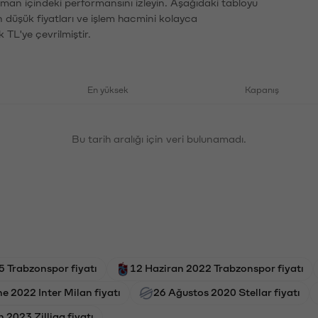
zaman içindeki performansını izleyin. Aşağıdaki tabloyu
n düşük fiyatları ve işlem hacmini kolayca
 TL'ye çevrilmiştir.
En yüksek
Kapanış
Bu tarih aralığı için veri bulunamadı.
 Trabzonspor fiyatı
12 Haziran 2022 Trabzonspor fiyatı
ne 2022 Inter Milan fiyatı
26 Ağustos 2020 Stellar fiyatı
 2023 Zilliqa fiyatı