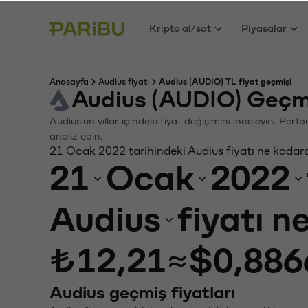
Kripto al/sat
Piyasalar
Anasayfa
Audius fiyatı
Audius (AUDIO) TL fiyat geçmişi
Audius (AUDIO) Geçm
Audius'un yıllar içindeki fiyat değişimini inceleyin. Per
analiz edin.
21 Ocak 2022 tarihindeki Audius fiyatı ne kadar
21
Ocak
2022
Audius
fiyatı n
₺12,21
≈
$0,886
Audius geçmiş fiyatları