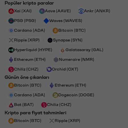
Popüler kripto paralar
Xai (XAI)
Aave (AAVE)
Ankr (ANKR)
PSG (PSG)
Waves (WAVES)
Cardano (ADA)
Bitcoin (BTC)
Ripple (XRP)
Synapse (SYN)
Hyperliquid (HYPE)
Galatasaray (GAL)
Ethereum (ETH)
Numeraire (NMR)
Chiliz (CHZ)
Orchid (OXT)
Günün öne çıkanları
Bitcoin (BTC)
Ethereum (ETH)
Cardano (ADA)
Dogecoin (DOGE)
Bat (BAT)
Chiliz (CHZ)
Kripto para fiyat tahminleri
Bitcoin (BTC)
Ripple (XRP)