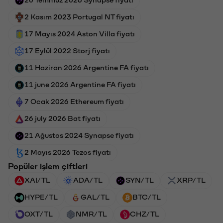
2 Kasım 2023 Portugal NT fiyatı
17 Mayıs 2024 Aston Villa fiyatı
17 Eylül 2022 Storj fiyatı
11 Haziran 2026 Argentine FA fiyatı
11 june 2026 Argentine FA fiyatı
7 Ocak 2026 Ethereum fiyatı
26 july 2026 Bat fiyatı
21 Ağustos 2024 Synapse fiyatı
2 Mayıs 2026 Tezos fiyatı
Popüler işlem çiftleri
XAI/TL
ADA/TL
SYN/TL
XRP/TL
HYPE/TL
GAL/TL
BTC/TL
OXT/TL
NMR/TL
CHZ/TL