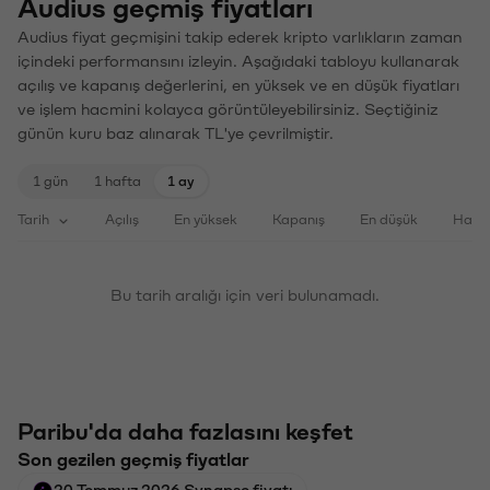
Audius geçmiş fiyatları
Audius fiyat geçmişini takip ederek kripto varlıkların zaman
içindeki performansını izleyin. Aşağıdaki tabloyu kullanarak
açılış ve kapanış değerlerini, en yüksek ve en düşük fiyatları
ve işlem hacmini kolayca görüntüleyebilirsiniz. Seçtiğiniz
günün kuru baz alınarak TL'ye çevrilmiştir.
1 gün
1 hafta
1 ay
Tarih
Açılış
En yüksek
Kapanış
En düşük
Haci
Bu tarih aralığı için veri bulunamadı.
Paribu'da daha fazlasını keşfet
Son gezilen geçmiş fiyatlar
20 Temmuz 2026 Synapse fiyatı