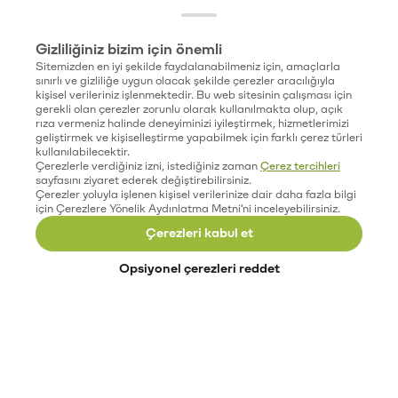
Gizliliğiniz bizim için önemli
Sitemizden en iyi şekilde faydalanabilmeniz için, amaçlarla
sınırlı ve gizliliğe uygun olacak şekilde çerezler aracılığıyla
kişisel verileriniz işlenmektedir. Bu web sitesinin çalışması için
gerekli olan çerezler zorunlu olarak kullanılmakta olup, açık
rıza vermeniz halinde deneyiminizi iyileştirmek, hizmetlerimizi
geliştirmek ve kişiselleştirme yapabilmek için farklı çerez türleri
kullanılabilecektir.
Çerezlerle verdiğiniz izni, istediğiniz zaman
Çerez tercihleri
sayfasını ziyaret ederek değiştirebilirsiniz.
Çerezler yoluyla işlenen kişisel verilerinize dair daha fazla bilgi
için Çerezlere Yönelik Aydınlatma Metni'ni inceleyebilirsiniz.
Çerezleri kabul et
Opsiyonel çerezleri reddet
Paribu’yu keşfet