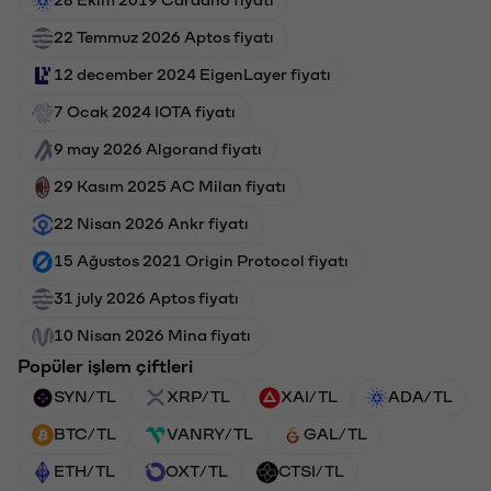
22 Temmuz 2026 Aptos fiyatı
12 december 2024 EigenLayer fiyatı
7 Ocak 2024 IOTA fiyatı
9 may 2026 Algorand fiyatı
29 Kasım 2025 AC Milan fiyatı
22 Nisan 2026 Ankr fiyatı
15 Ağustos 2021 Origin Protocol fiyatı
31 july 2026 Aptos fiyatı
10 Nisan 2026 Mina fiyatı
Popüler işlem çiftleri
SYN/TL
XRP/TL
XAI/TL
ADA/TL
BTC/TL
VANRY/TL
GAL/TL
ETH/TL
OXT/TL
CTSI/TL