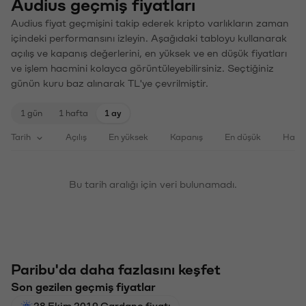
Audius geçmiş fiyatları
Audius fiyat geçmişini takip ederek kripto varlıkların zaman
içindeki performansını izleyin. Aşağıdaki tabloyu kullanarak
açılış ve kapanış değerlerini, en yüksek ve en düşük fiyatları
ve işlem hacmini kolayca görüntüleyebilirsiniz. Seçtiğiniz
günün kuru baz alınarak TL'ye çevrilmiştir.
1 gün
1 hafta
1 ay
Tarih
Açılış
En yüksek
Kapanış
En düşük
Haci
Bu tarih aralığı için veri bulunamadı.
Paribu'da daha fazlasını keşfet
Son gezilen geçmiş fiyatlar
28 Ekim 2019 Cardano fiyatı