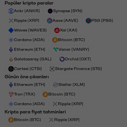
Popüler kripto paralar
Ankr (ANKR)
Synapse (SYN)
Ripple (XRP)
Aave (AAVE)
PSG (PSG)
Waves (WAVES)
Xai (XAI)
Cardano (ADA)
Bitcoin (BTC)
Ethereum (ETH)
Vanar (VANRY)
Galatasaray (GAL)
Orchid (OXT)
Cartesi (CTSI)
Stargate Finance (STG)
Günün öne çıkanları
Ethereum (ETH)
Stellar (XLM)
Tron (TRX)
Bitcoin (BTC)
Cardano (ADA)
Ripple (XRP)
Kripto para fiyat tahminleri
Bitcoin (BTC)
Ripple (XRP)