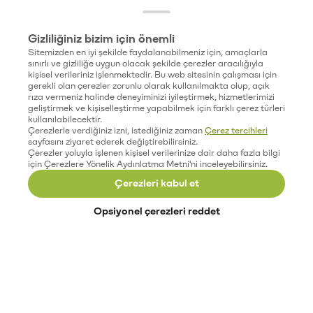
Gizliliğiniz bizim için önemli
Sitemizden en iyi şekilde faydalanabilmeniz için, amaçlarla
sınırlı ve gizliliğe uygun olacak şekilde çerezler aracılığıyla
kişisel verileriniz işlenmektedir. Bu web sitesinin çalışması için
gerekli olan çerezler zorunlu olarak kullanılmakta olup, açık
rıza vermeniz halinde deneyiminizi iyileştirmek, hizmetlerimizi
geliştirmek ve kişiselleştirme yapabilmek için farklı çerez türleri
kullanılabilecektir.
Çerezlerle verdiğiniz izni, istediğiniz zaman
Çerez tercihleri
sayfasını ziyaret ederek değiştirebilirsiniz.
Çerezler yoluyla işlenen kişisel verilerinize dair daha fazla bilgi
için Çerezlere Yönelik Aydınlatma Metni'ni inceleyebilirsiniz.
Çerezleri kabul et
Opsiyonel çerezleri reddet
Paribu’yu keşfet