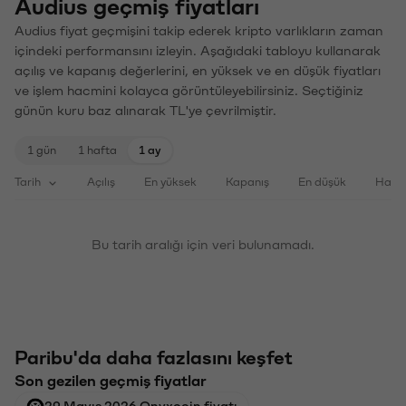
Audius geçmiş fiyatları
Audius fiyat geçmişini takip ederek kripto varlıkların zaman
içindeki performansını izleyin. Aşağıdaki tabloyu kullanarak
açılış ve kapanış değerlerini, en yüksek ve en düşük fiyatları
ve işlem hacmini kolayca görüntüleyebilirsiniz. Seçtiğiniz
günün kuru baz alınarak TL'ye çevrilmiştir.
1 gün
1 hafta
1 ay
Tarih
Açılış
En yüksek
Kapanış
En düşük
Haci
Bu tarih aralığı için veri bulunamadı.
Paribu'da daha fazlasını keşfet
Son gezilen geçmiş fiyatlar
29 Mayıs 2026 Onyxcoin fiyatı