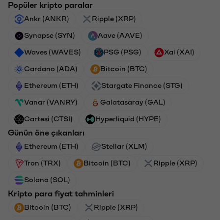
Popüler kripto paralar
Ankr (ANKR)
Ripple (XRP)
Synapse (SYN)
Aave (AAVE)
Waves (WAVES)
PSG (PSG)
Xai (XAI)
Cardano (ADA)
Bitcoin (BTC)
Ethereum (ETH)
Stargate Finance (STG)
Vanar (VANRY)
Galatasaray (GAL)
Cartesi (CTSI)
Hyperliquid (HYPE)
Günün öne çıkanları
Ethereum (ETH)
Stellar (XLM)
Tron (TRX)
Bitcoin (BTC)
Ripple (XRP)
Solana (SOL)
Kripto para fiyat tahminleri
Bitcoin (BTC)
Ripple (XRP)