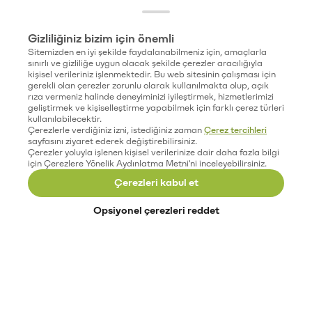
Gizliliğiniz bizim için önemli
Sitemizden en iyi şekilde faydalanabilmeniz için, amaçlarla
sınırlı ve gizliliğe uygun olacak şekilde çerezler aracılığıyla
kişisel verileriniz işlenmektedir. Bu web sitesinin çalışması için
gerekli olan çerezler zorunlu olarak kullanılmakta olup, açık
rıza vermeniz halinde deneyiminizi iyileştirmek, hizmetlerimizi
geliştirmek ve kişiselleştirme yapabilmek için farklı çerez türleri
kullanılabilecektir.
Çerezlerle verdiğiniz izni, istediğiniz zaman
Çerez tercihleri
sayfasını ziyaret ederek değiştirebilirsiniz.
Çerezler yoluyla işlenen kişisel verilerinize dair daha fazla bilgi
için Çerezlere Yönelik Aydınlatma Metni'ni inceleyebilirsiniz.
Çerezleri kabul et
Opsiyonel çerezleri reddet
Paribu’yu keşfet