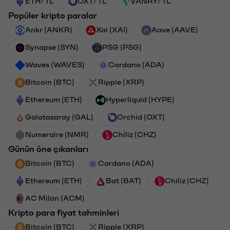
ETH/TL
OXT/TL
VANRY/TL
Popüler kripto paralar
Ankr (ANKR)
Xai (XAI)
Aave (AAVE)
Synapse (SYN)
PSG (PSG)
Waves (WAVES)
Cardano (ADA)
Bitcoin (BTC)
Ripple (XRP)
Ethereum (ETH)
Hyperliquid (HYPE)
Galatasaray (GAL)
Orchid (OXT)
Numeraire (NMR)
Chiliz (CHZ)
Günün öne çıkanları
Bitcoin (BTC)
Cardano (ADA)
Ethereum (ETH)
Bat (BAT)
Chiliz (CHZ)
AC Milan (ACM)
Kripto para fiyat tahminleri
Bitcoin (BTC)
Ripple (XRP)