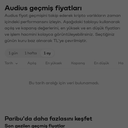
Audius geçmiş fiyatları
Audius fiyat geçmişini takip ederek kripto varlıkların zaman
içindeki performansını izleyin. Aşağıdaki tabloyu kullanarak
açılış ve kapanış değerlerini, en yüksek ve en düşük fiyatları
ve işlem hacmini kolayca görüntüleyebilirsiniz. Seçtiğiniz
günün kuru baz alınarak TL'ye çevrilmiştir.
1 gün
1 hafta
1 ay
Tarih
Açılış
En yüksek
Kapanış
En düşük
Haci
Bu tarih aralığı için veri bulunamadı.
Paribu'da daha fazlasını keşfet
Son gezilen geçmiş fiyatlar