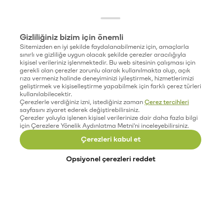
Gizliliğiniz bizim için önemli
Sitemizden en iyi şekilde faydalanabilmeniz için, amaçlarla
sınırlı ve gizliliğe uygun olacak şekilde çerezler aracılığıyla
kişisel verileriniz işlenmektedir. Bu web sitesinin çalışması için
gerekli olan çerezler zorunlu olarak kullanılmakta olup, açık
rıza vermeniz halinde deneyiminizi iyileştirmek, hizmetlerimizi
geliştirmek ve kişiselleştirme yapabilmek için farklı çerez türleri
kullanılabilecektir.
Çerezlerle verdiğiniz izni, istediğiniz zaman
Çerez tercihleri
sayfasını ziyaret ederek değiştirebilirsiniz.
Çerezler yoluyla işlenen kişisel verilerinize dair daha fazla bilgi
için Çerezlere Yönelik Aydınlatma Metni'ni inceleyebilirsiniz.
Çerezleri kabul et
Opsiyonel çerezleri reddet