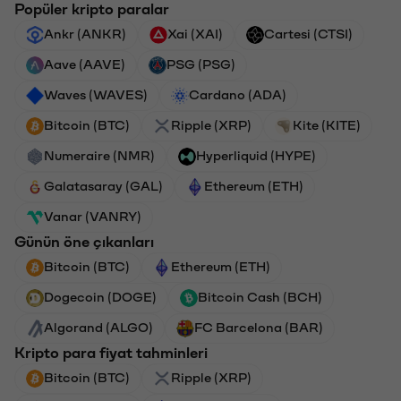
Popüler kripto paralar
Ankr (ANKR)
Xai (XAI)
Cartesi (CTSI)
Aave (AAVE)
PSG (PSG)
Waves (WAVES)
Cardano (ADA)
Bitcoin (BTC)
Ripple (XRP)
Kite (KITE)
Numeraire (NMR)
Hyperliquid (HYPE)
Galatasaray (GAL)
Ethereum (ETH)
Vanar (VANRY)
Günün öne çıkanları
Bitcoin (BTC)
Ethereum (ETH)
Dogecoin (DOGE)
Bitcoin Cash (BCH)
Algorand (ALGO)
FC Barcelona (BAR)
Kripto para fiyat tahminleri
Bitcoin (BTC)
Ripple (XRP)