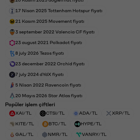
17 Nisan 2025 Tottenham Hotspur fiyatı
21 Kasım 2025 Movement fiyatı
3 september 2022 Valencia CF fiyatı
23 august 2021 Polkadot fiyatı
8 july 2026 Tezos fiyatı
23 december 2022 Orchid fiyatı
7 july 2024 dYdX fiyatı
5 Nisan 2022 Ravencoin fiyatı
20 Mayıs 2026 Star Atlas fiyatı
Popüler işlem çiftleri
XAI/TL
CTSI/TL
ADA/TL
XRP/TL
KITE/TL
BTC/TL
HYPE/TL
GAL/TL
NMR/TL
VANRY/TL