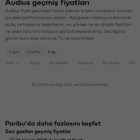
Audius geçmiş fiyatları
Audius fiyat geçmişini takip ederek kripto varlıkların zaman
içindeki performansını izleyin. Aşağıdaki tabloyu kullanarak
açılış ve kapanış değerlerini, en yüksek ve en düşük fiyatları
ve işlem hacmini kolayca görüntüleyebilirsiniz. Seçtiğiniz
günün kuru baz alınarak TL'ye çevrilmiştir.
1 gün
1 hafta
1 ay
Tarih
Açılış
En yüksek
Kapanış
En düşük
Haci
Bu tarih aralığı için veri bulunamadı.
Paribu'da daha fazlasını keşfet
Son gezilen geçmiş fiyatlar
26 Kasım 2025 dogwifhat fiyatı