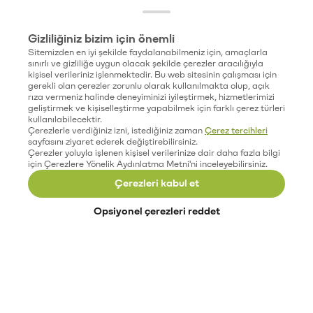
Gizliliğiniz bizim için önemli
Sitemizden en iyi şekilde faydalanabilmeniz için, amaçlarla
sınırlı ve gizliliğe uygun olacak şekilde çerezler aracılığıyla
kişisel verileriniz işlenmektedir. Bu web sitesinin çalışması için
gerekli olan çerezler zorunlu olarak kullanılmakta olup, açık
rıza vermeniz halinde deneyiminizi iyileştirmek, hizmetlerimizi
geliştirmek ve kişiselleştirme yapabilmek için farklı çerez türleri
kullanılabilecektir.
Çerezlerle verdiğiniz izni, istediğiniz zaman
Çerez tercihleri
sayfasını ziyaret ederek değiştirebilirsiniz.
Çerezler yoluyla işlenen kişisel verilerinize dair daha fazla bilgi
için Çerezlere Yönelik Aydınlatma Metni'ni inceleyebilirsiniz.
Çerezleri kabul et
Opsiyonel çerezleri reddet
Paribu’yu keşfet