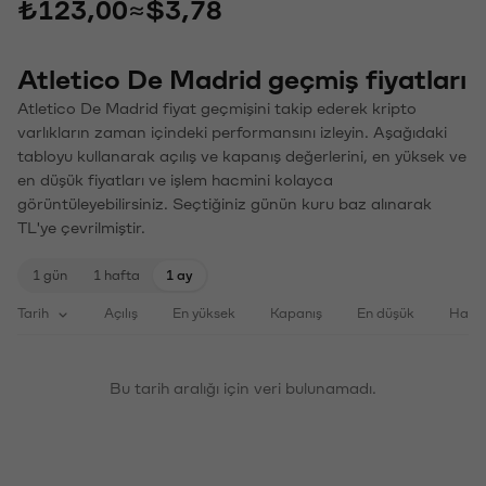
₺123,00
≈
$3,78
Atletico De Madrid geçmiş fiyatları
Atletico De Madrid fiyat geçmişini takip ederek kripto
varlıkların zaman içindeki performansını izleyin. Aşağıdaki
tabloyu kullanarak açılış ve kapanış değerlerini, en yüksek ve
en düşük fiyatları ve işlem hacmini kolayca
görüntüleyebilirsiniz. Seçtiğiniz günün kuru baz alınarak
TL'ye çevrilmiştir.
1 gün
1 hafta
1 ay
Tarih
Açılış
En yüksek
Kapanış
En düşük
Haci
Bu tarih aralığı için veri bulunamadı.