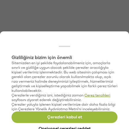
Gizliliğiniz bizim için önemli
Sitemizden en iyi şekilde faydalanabilmeniz için, amaçlarla
sınırlı ve gizliliğe uygun olacak şekilde çerezler aracılığıyla
kişisel verileriniz işlenmektedir. Bu web sitesinin çalışması için
gerekli olan çerezler zorunlu olarak kullanılmakta olup, açık
rıza vermeniz halinde deneyiminizi iyileştirmek, hizmetlerimizi
geliştirmek ve kişiselleştirme yapabilmek için farklı çerez türleri
kullanılabilecektir.
Çerezlerle verdiğiniz izni, istediğiniz zaman
Çerez tercihleri
sayfasını ziyaret ederek değiştirebilirsiniz.
Çerezler yoluyla işlenen kişisel verilerinize dair daha fazla bilgi
için Çerezlere Yönelik Aydınlatma Metni'ni inceleyebilirsiniz.
Çerezleri kabul et
Opsiyonel çerezleri reddet