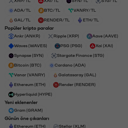
XRP/TL
XAI/TL
SYN/TL
STG/TL
ADA/TL
BTC/TL
VANRY/TL
GAL/TL
RENDER/TL
ETH/TL
Popüler kripto paralar
Ankr (ANKR)
Ripple (XRP)
Aave (AAVE)
Waves (WAVES)
PSG (PSG)
Xai (XAI)
Synapse (SYN)
Stargate Finance (STG)
Bitcoin (BTC)
Cardano (ADA)
Vanar (VANRY)
Galatasaray (GAL)
Ethereum (ETH)
Render (RENDER)
Hyperliquid (HYPE)
Yeni eklenenler
Gram (GRAM)
Günün öne çıkanları
Ethereum (ETH)
Stellar (XLM)