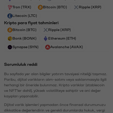
Tron (TRX)
Bitcoin (BTC)
Ripple (XRP)
Litecoin (LTC)
Kripto para fiyat tahminleri
Bitcoin (BTC)
Ripple (XRP)
Bonk (BONK)
Ethereum (ETH)
Synapse (SYN)
Avalanche (AVAX)
Sorumluluk reddi
Bu sayfada yer alan bilgiler yatırım tavsiyesi niteliği taşımaz.
Paribu, dijital varlıkların alım-satımı veya saklanmasıyla ilgili
herhangi bir öneride bulunmaz. Kripto varlıklar (stablecoin
ve NFT'ler dahil), yüksek volatiliteye sahiptir ve ani değer
kayıpları yaşanabilir.
Dijital varlık işlemleri yapmadan önce finansal durumunuzu
dikkatlice değerlendirin ve gerekli durumlarda hukuk, vergi