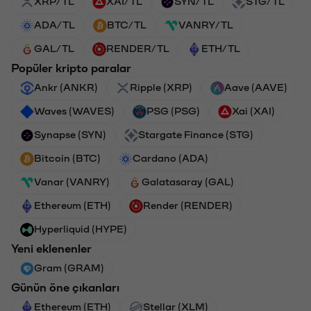
XRP/TL
XAI/TL
SYN/TL
STG/TL
ADA/TL
BTC/TL
VANRY/TL
GAL/TL
RENDER/TL
ETH/TL
Popüler kripto paralar
Ankr (ANKR)
Ripple (XRP)
Aave (AAVE)
Waves (WAVES)
PSG (PSG)
Xai (XAI)
Synapse (SYN)
Stargate Finance (STG)
Bitcoin (BTC)
Cardano (ADA)
Vanar (VANRY)
Galatasaray (GAL)
Ethereum (ETH)
Render (RENDER)
Hyperliquid (HYPE)
Yeni eklenenler
Gram (GRAM)
Günün öne çıkanları
Ethereum (ETH)
Stellar (XLM)