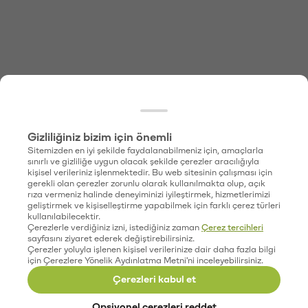
Gizliliğiniz bizim için önemli
Sitemizden en iyi şekilde faydalanabilmeniz için, amaçlarla
sınırlı ve gizliliğe uygun olacak şekilde çerezler aracılığıyla
kişisel verileriniz işlenmektedir. Bu web sitesinin çalışması için
gerekli olan çerezler zorunlu olarak kullanılmakta olup, açık
rıza vermeniz halinde deneyiminizi iyileştirmek, hizmetlerimizi
geliştirmek ve kişiselleştirme yapabilmek için farklı çerez türleri
kullanılabilecektir.
Çerezlerle verdiğiniz izni, istediğiniz zaman
Çerez tercihleri
sayfasını ziyaret ederek değiştirebilirsiniz.
Çerezler yoluyla işlenen kişisel verilerinize dair daha fazla bilgi
için Çerezlere Yönelik Aydınlatma Metni'ni inceleyebilirsiniz.
Çerezleri kabul et
Opsiyonel çerezleri reddet