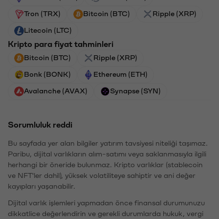
Tron (TRX)
Bitcoin (BTC)
Ripple (XRP)
Litecoin (LTC)
Kripto para fiyat tahminleri
Bitcoin (BTC)
Ripple (XRP)
Bonk (BONK)
Ethereum (ETH)
Avalanche (AVAX)
Synapse (SYN)
Sorumluluk reddi
Bu sayfada yer alan bilgiler yatırım tavsiyesi niteliği taşımaz.
Paribu, dijital varlıkların alım-satımı veya saklanmasıyla ilgili
herhangi bir öneride bulunmaz. Kripto varlıklar (stablecoin
ve NFT'ler dahil), yüksek volatiliteye sahiptir ve ani değer
kayıpları yaşanabilir.
Dijital varlık işlemleri yapmadan önce finansal durumunuzu
dikkatlice değerlendirin ve gerekli durumlarda hukuk, vergi