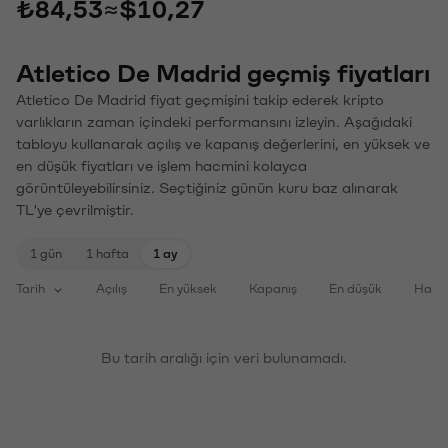
₺84,53
≈
$10,27
Atletico De Madrid geçmiş fiyatları
Atletico De Madrid fiyat geçmişini takip ederek kripto
varlıkların zaman içindeki performansını izleyin. Aşağıdaki
tabloyu kullanarak açılış ve kapanış değerlerini, en yüksek ve
en düşük fiyatları ve işlem hacmini kolayca
görüntüleyebilirsiniz. Seçtiğiniz günün kuru baz alınarak
TL'ye çevrilmiştir.
1 gün
1 hafta
1 ay
Tarih
Açılış
En yüksek
Kapanış
En düşük
Haci
Bu tarih aralığı için veri bulunamadı.