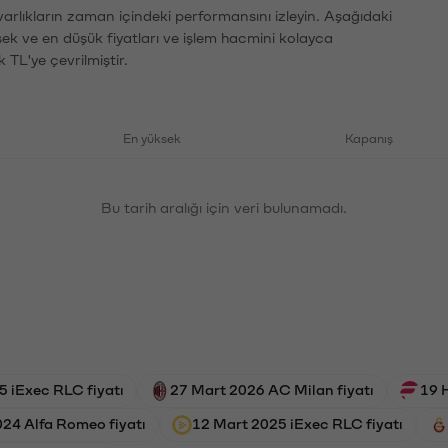
varlıkların zaman içindeki performansını izleyin. Aşağıdaki
sek ve en düşük fiyatları ve işlem hacmini kolayca
 TL'ye çevrilmiştir.
En yüksek
Kapanış
Bu tarih aralığı için veri bulunamadı.
 iExec RLC fiyatı
27 Mart 2026 AC Milan fiyatı
19 H
024 Alfa Romeo fiyatı
12 Mart 2025 iExec RLC fiyatı