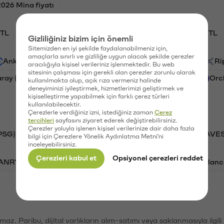
2026 Mina fiyatı
TL
XRP/TL
BTC/TL
GAL/TL
CTSI/TL
Gizliliğiniz bizim için önemli
Sitemizden en iyi şekilde faydalanabilmeniz için,
amaçlarla sınırlı ve gizliliğe uygun olacak şekilde çerezler
Ankr (ANKR)
Waves (WAVES)
PSG (PSG)
Ri
aracılığıyla kişisel verileriniz işlenmektedir. Bu web
sitesinin çalışması için gerekli olan çerezler zorunlu olarak
aray (GAL)
Ethereum (ETH)
Cartesi (CTSI)
Orc
kullanılmakta olup, açık rıza vermeniz halinde
deneyiminizi iyileştirmek, hizmetlerimizi geliştirmek ve
kişiselleştirme yapabilmek için farklı çerez türleri
kullanılabilecektir.
Çerezlerle verdiğiniz izni, istediğiniz zaman
Çerez
tercihleri
sayfasını ziyaret ederek değiştirebilirsiniz.
Çerezler yoluyla işlenen kişisel verilerinize dair daha fazla
PSG)
Bitcoin (BTC)
Tron (TRX)
Waves (WAVES
bilgi için Çerezlere Yönelik Aydınlatma Metni'ni
inceleyebilirsiniz.
Çerezleri kabul et
Opsiyonel çerezleri reddet
VANRY)
Bonk (BONK)
Ethereum (ETH)
Avalanc
şımaz. Paribu, dijital varlıkların alım-satımı veya saklanmasıyla ilgi