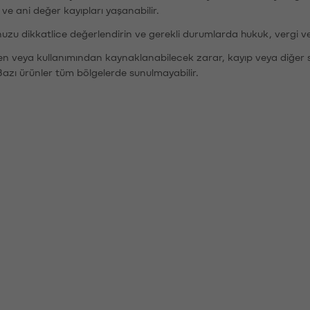
r ve ani değer kayıpları yaşanabilir.
nuzu dikkatlice değerlendirin ve gerekli durumlarda hukuk, vergi v
den veya kullanımından kaynaklanabilecek zarar, kayıp veya diğer 
Bazı ürünler tüm bölgelerde sunulmayabilir.