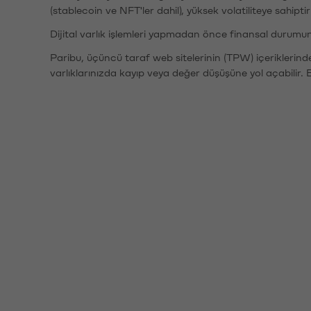
(stablecoin ve NFT'ler dahil), yüksek volatiliteye sahipti
Dijital varlık işlemleri yapmadan önce finansal durumu
Paribu, üçüncü taraf web sitelerinin (TPW) içeriklerin
varlıklarınızda kayıp veya değer düşüşüne yol açabilir. 