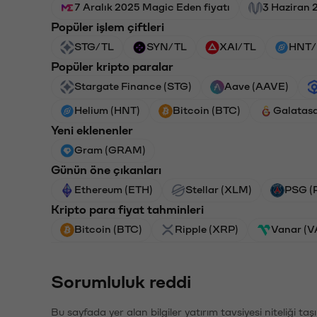
7 Aralık 2025 Magic Eden fiyatı
3 Haziran 
Popüler işlem çiftleri
STG/TL
SYN/TL
XAI/TL
HNT/
Popüler kripto paralar
Stargate Finance (STG)
Aave (AAVE)
Helium (HNT)
Bitcoin (BTC)
Galatas
Yeni eklenenler
Gram (GRAM)
Günün öne çıkanları
Ethereum (ETH)
Stellar (XLM)
PSG (
Kripto para fiyat tahminleri
Bitcoin (BTC)
Ripple (XRP)
Vanar (
Sorumluluk reddi
Bu sayfada yer alan bilgiler yatırım tavsiyesi niteliği ta