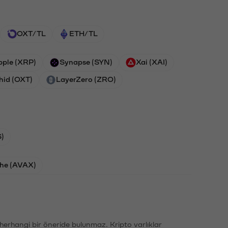
OXT/TL
ETH/TL
pple (XRP)
Synapse (SYN)
Xai (XAI)
hid (OXT)
LayerZero (ZRO)
)
he (AVAX)
li herhangi bir öneride bulunmaz. Kripto varlıklar