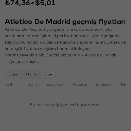
₺74,36
≈
$5,01
Atletico De Madrid geçmiş fiyatları
Atletico De Madrid fiyat geçmişini takip ederek kripto
varlıkların zaman içindeki performansını izleyin. Aşağıdaki
tabloyu kullanarak açılış ve kapanış değerlerini, en yüksek ve
en düşük fiyatları ve işlem hacmini kolayca
görüntüleyebilirsiniz. Seçtiğiniz günün kuru baz alınarak
TL'ye çevrilmiştir.
1 gün
1 hafta
1 ay
Tarih
Açılış
En yüksek
Kapanış
En düşük
Haci
Bu tarih aralığı için veri bulunamadı.