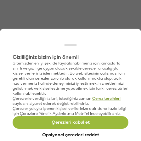
Gizliliğiniz bizim için önemli
Sitemizden en iyi şekilde faydalanabilmeniz için, amaçlarla
sınırlı ve gizliliğe uygun olacak şekilde çerezler aracılığıyla
kişisel verileriniz işlenmektedir. Bu web sitesinin çalışması için
gerekli olan çerezler zorunlu olarak kullanılmakta olup, açık
rıza vermeniz halinde deneyiminizi iyileştirmek, hizmetlerimizi
geliştirmek ve kişiselleştirme yapabilmek için farklı çerez türleri
kullanılabilecektir.
Çerezlerle verdiğiniz izni, istediğiniz zaman
Çerez tercihleri
sayfasını ziyaret ederek değiştirebilirsiniz.
Çerezler yoluyla işlenen kişisel verilerinize dair daha fazla bilgi
için Çerezlere Yönelik Aydınlatma Metni'ni inceleyebilirsiniz.
Çerezleri kabul et
Opsiyonel çerezleri reddet