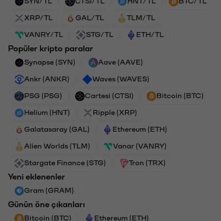
SYN/TL
CTSI/TL
HNT/TL
BTC/TL
XRP/TL
GAL/TL
TLM/TL
VANRY/TL
STG/TL
ETH/TL
Popüler kripto paralar
Synapse (SYN)
Aave (AAVE)
Ankr (ANKR)
Waves (WAVES)
PSG (PSG)
Cartesi (CTSI)
Bitcoin (BTC)
Helium (HNT)
Ripple (XRP)
Galatasaray (GAL)
Ethereum (ETH)
Alien Worlds (TLM)
Vanar (VANRY)
Stargate Finance (STG)
Tron (TRX)
Yeni eklenenler
Gram (GRAM)
Günün öne çıkanları
Bitcoin (BTC)
Ethereum (ETH)