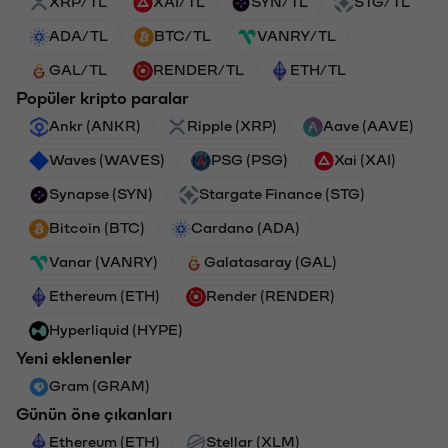
XRP/TL
XAI/TL
SYN/TL
STG/TL
ADA/TL
BTC/TL
VANRY/TL
GAL/TL
RENDER/TL
ETH/TL
Popüler kripto paralar
Ankr (ANKR)
Ripple (XRP)
Aave (AAVE)
Waves (WAVES)
PSG (PSG)
Xai (XAI)
Synapse (SYN)
Stargate Finance (STG)
Bitcoin (BTC)
Cardano (ADA)
Vanar (VANRY)
Galatasaray (GAL)
Ethereum (ETH)
Render (RENDER)
Hyperliquid (HYPE)
Yeni eklenenler
Gram (GRAM)
Günün öne çıkanları
Ethereum (ETH)
Stellar (XLM)