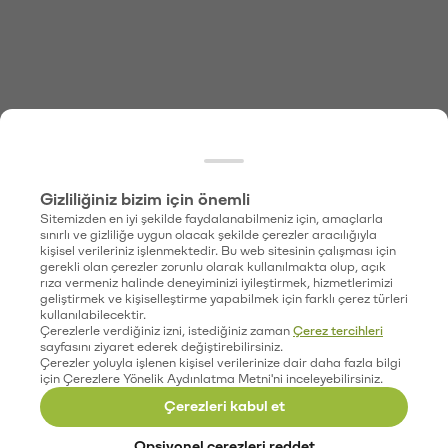
Gizliliğiniz bizim için önemli
Sitemizden en iyi şekilde faydalanabilmeniz için, amaçlarla
sınırlı ve gizliliğe uygun olacak şekilde çerezler aracılığıyla
kişisel verileriniz işlenmektedir. Bu web sitesinin çalışması için
gerekli olan çerezler zorunlu olarak kullanılmakta olup, açık
rıza vermeniz halinde deneyiminizi iyileştirmek, hizmetlerimizi
geliştirmek ve kişiselleştirme yapabilmek için farklı çerez türleri
kullanılabilecektir.
Çerezlerle verdiğiniz izni, istediğiniz zaman
Çerez tercihleri
sayfasını ziyaret ederek değiştirebilirsiniz.
Çerezler yoluyla işlenen kişisel verilerinize dair daha fazla bilgi
için Çerezlere Yönelik Aydınlatma Metni'ni inceleyebilirsiniz.
Çerezleri kabul et
Opsiyonel çerezleri reddet