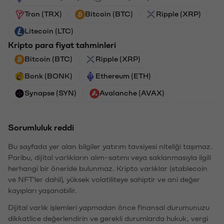
Tron (TRX)
Bitcoin (BTC)
Ripple (XRP)
Litecoin (LTC)
Kripto para fiyat tahminleri
Bitcoin (BTC)
Ripple (XRP)
Bonk (BONK)
Ethereum (ETH)
Synapse (SYN)
Avalanche (AVAX)
Sorumluluk reddi
Bu sayfada yer alan bilgiler yatırım tavsiyesi niteliği taşımaz.
Paribu, dijital varlıkların alım-satımı veya saklanmasıyla ilgili
herhangi bir öneride bulunmaz. Kripto varlıklar (stablecoin
ve NFT'ler dahil), yüksek volatiliteye sahiptir ve ani değer
kayıpları yaşanabilir.
Dijital varlık işlemleri yapmadan önce finansal durumunuzu
dikkatlice değerlendirin ve gerekli durumlarda hukuk, vergi