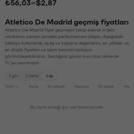
₺56,03
≈
$2,87
Atletico De Madrid geçmiş fiyatları
Atletico De Madrid fiyat geçmişini takip ederek kripto
varlıkların zaman içindeki performansını izleyin. Aşağıdaki
tabloyu kullanarak açılış ve kapanış değerlerini, en yüksek ve
en düşük fiyatları ve işlem hacmini kolayca
görüntüleyebilirsiniz. Seçtiğiniz günün kuru baz alınarak
TL'ye çevrilmiştir.
1 gün
1 hafta
1 ay
Tarih
Açılış
En yüksek
Kapanış
En düşük
Haci
Bu tarih aralığı için veri bulunamadı.