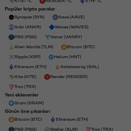
KITE/TL
RENDER/TL
ETH/TL
Popüler kripto paralar
Synapse (SYN)
Aave (AAVE)
Ankr (ANKR)
Waves (WAVES)
PSG (PSG)
Vanar (VANRY)
Alien Worlds (TLM)
Bitcoin (BTC)
Ripple (XRP)
Helium (HNT)
Ethereum (ETH)
Galatasaray (GAL)
Kite (KITE)
Render (RENDER)
Tron (TRX)
Yeni eklenenler
Gram (GRAM)
Günün öne çıkanları
Bitcoin (BTC)
Ethereum (ETH)
PSG (PSG)
Stellar (XLM)
Tron (TRX)