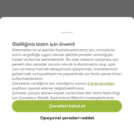
Gizliliğiniz bizim için önemli
Sitemizden en iyi şekilde faydalanabilmeniz için, amaçlarla
sınırlı ve gizliliğe uygun olacak şekilde çerezler aracılığıyla
kişisel verileriniz işlenmektedir. Bu web sitesinin çalışması için
gerekli olan çerezler zorunlu olarak kullanılmakta olup, açık
rıza vermeniz halinde deneyiminizi iyileştirmek, hizmetlerimizi
geliştirmek ve kişiselleştirme yapabilmek için farklı çerez türleri
kullanılabilecektir.
Çerezlerle verdiğiniz izni, istediğiniz zaman
Çerez tercihleri
sayfasını ziyaret ederek değiştirebilirsiniz.
Çerezler yoluyla işlenen kişisel verilerinize dair daha fazla bilgi
için Çerezlere Yönelik Aydınlatma Metni'ni inceleyebilirsiniz.
Çerezleri kabul et
Opsiyonel çerezleri reddet