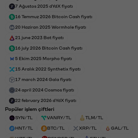
7 Ağustos 2025 dYdX fiyatı
16 Temmuz 2026 Bitcoin Cash fiyatı
20 Haziran 2025 Wormhole fiyatı
21 june 2023 Bat fiyatı
16 july 2026 Bitcoin Cash fiyatı
5 Ekim 2025 Morpho fiyatı
15 Aralık 2022 Synthetix fiyatı
17 march 2024 Gala fiyatı
24 april 2024 Cosmos fiyatı
22 february 2026 dYdX fiyatı
Popüler işlem çiftleri
SYN/TL
VANRY/TL
TLM/TL
HNT/TL
BTC/TL
XRP/TL
GAL/TL