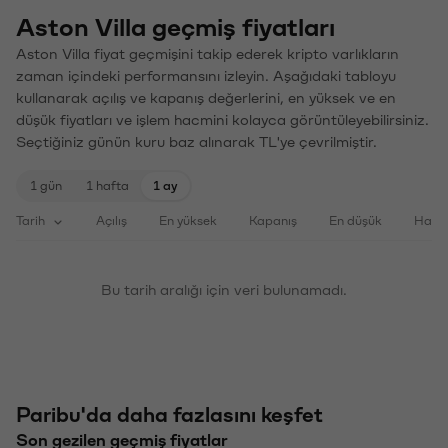
Aston Villa geçmiş fiyatları
Aston Villa fiyat geçmişini takip ederek kripto varlıkların
zaman içindeki performansını izleyin. Aşağıdaki tabloyu
kullanarak açılış ve kapanış değerlerini, en yüksek ve en
düşük fiyatları ve işlem hacmini kolayca görüntüleyebilirsiniz.
Seçtiğiniz günün kuru baz alınarak TL'ye çevrilmiştir.
1 gün
1 hafta
1 ay
Tarih
Açılış
En yüksek
Kapanış
En düşük
Haci
Bu tarih aralığı için veri bulunamadı.
Paribu'da daha fazlasını keşfet
Son gezilen geçmiş fiyatlar