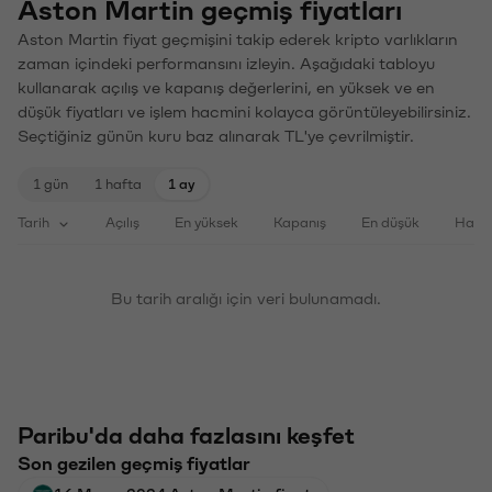
Aston Martin geçmiş fiyatları
Aston Martin fiyat geçmişini takip ederek kripto varlıkların
zaman içindeki performansını izleyin. Aşağıdaki tabloyu
kullanarak açılış ve kapanış değerlerini, en yüksek ve en
düşük fiyatları ve işlem hacmini kolayca görüntüleyebilirsiniz.
Seçtiğiniz günün kuru baz alınarak TL'ye çevrilmiştir.
1 gün
1 hafta
1 ay
Tarih
Açılış
En yüksek
Kapanış
En düşük
Haci
Bu tarih aralığı için veri bulunamadı.
Paribu'da daha fazlasını keşfet
Son gezilen geçmiş fiyatlar