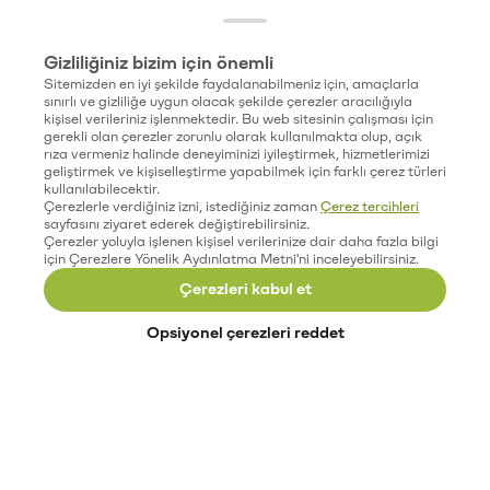
Gizliliğiniz bizim için önemli
Sitemizden en iyi şekilde faydalanabilmeniz için, amaçlarla
sınırlı ve gizliliğe uygun olacak şekilde çerezler aracılığıyla
kişisel verileriniz işlenmektedir. Bu web sitesinin çalışması için
gerekli olan çerezler zorunlu olarak kullanılmakta olup, açık
rıza vermeniz halinde deneyiminizi iyileştirmek, hizmetlerimizi
geliştirmek ve kişiselleştirme yapabilmek için farklı çerez türleri
kullanılabilecektir.
Çerezlerle verdiğiniz izni, istediğiniz zaman
Çerez tercihleri
sayfasını ziyaret ederek değiştirebilirsiniz.
Çerezler yoluyla işlenen kişisel verilerinize dair daha fazla bilgi
için Çerezlere Yönelik Aydınlatma Metni'ni inceleyebilirsiniz.
Çerezleri kabul et
Opsiyonel çerezleri reddet
Paribu’yu keşfet