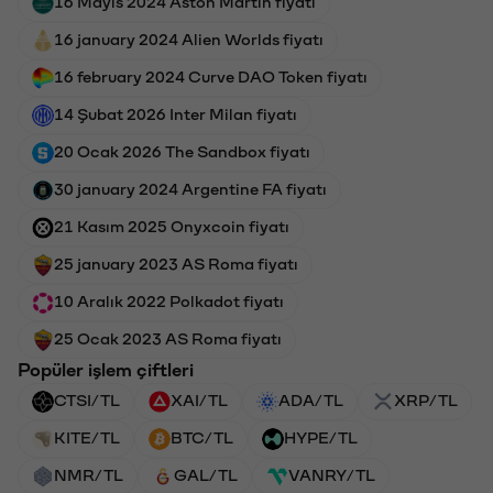
16 Mayıs 2024 Aston Martin fiyatı
16 january 2024 Alien Worlds fiyatı
16 february 2024 Curve DAO Token fiyatı
14 Şubat 2026 Inter Milan fiyatı
20 Ocak 2026 The Sandbox fiyatı
30 january 2024 Argentine FA fiyatı
21 Kasım 2025 Onyxcoin fiyatı
25 january 2023 AS Roma fiyatı
10 Aralık 2022 Polkadot fiyatı
25 Ocak 2023 AS Roma fiyatı
Popüler işlem çiftleri
CTSI/TL
XAI/TL
ADA/TL
XRP/TL
KITE/TL
BTC/TL
HYPE/TL
NMR/TL
GAL/TL
VANRY/TL