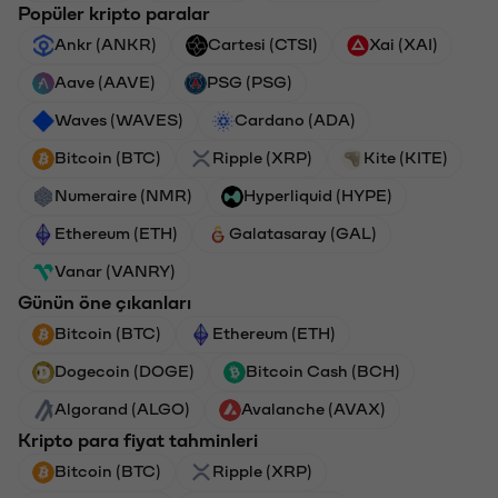
Popüler kripto paralar
Ankr (ANKR)
Cartesi (CTSI)
Xai (XAI)
Aave (AAVE)
PSG (PSG)
Waves (WAVES)
Cardano (ADA)
Bitcoin (BTC)
Ripple (XRP)
Kite (KITE)
Numeraire (NMR)
Hyperliquid (HYPE)
Ethereum (ETH)
Galatasaray (GAL)
Vanar (VANRY)
Günün öne çıkanları
Bitcoin (BTC)
Ethereum (ETH)
Dogecoin (DOGE)
Bitcoin Cash (BCH)
Algorand (ALGO)
Avalanche (AVAX)
Kripto para fiyat tahminleri
Bitcoin (BTC)
Ripple (XRP)