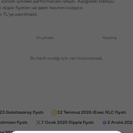
n zaman içindeki performansını izleyin. Aşağıdaki tabloyu
n düşük fiyatları ve işlem hacmini kolayca
 TL'ye çevrilmiştir.
En yüksek
Kapanış
Bu tarih aralığı için veri bulunamadı.
3 Galatasaray fiyatı
12 Temmuz 2026 iExec RLC fiyatı
ptimism fiyatı
7 Ocak 2025 Ripple fiyatı
2 Aralık 202
os 2026 Celestia fiyatı