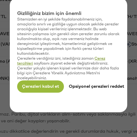
Gizliliğiniz bizim için önemli
/TL
BTC/TL
VANRY/TL
GAL/TL
ETH/T
Sitemizden en iyi şekilde faydalanabilmeniz için,
amaçlarla sınırlı ve gizliliğe uygun olacak şekilde çerezler
aracılığıyla kişisel verileriniz işlenmektedir. Bu web
AAVE)
Ripple (XRP)
PSG (PSG)
Waves (WAVE
sitesinin çalışması için gerekli olan çerezler zorunlu olarak
kullanılmakta olup, açık rıza vermeniz halinde
 (VANRY)
deneyiminizi iyileştirmek, hizmetlerimizi geliştirmek ve
Galatasaray (GAL)
Orchid (OXT)
St
kişiselleştirme yapabilmek için farklı çerez türleri
kullanılabilecektir.
Çerezlerle verdiğiniz izni, istediğiniz zaman
Çerez
no (ADA)
Tron (TRX)
Bitcoin (BTC)
Ripple (XR
tercihleri
sayfasını ziyaret ederek değiştirebilirsiniz.
Çerezler yoluyla işlenen kişisel verilerinize dair daha fazla
bilgi için Çerezlere Yönelik Aydınlatma Metni'ni
ONK)
inceleyebilirsiniz.
Ethereum (ETH)
Synapse (SYN)
Avalanc
Çerezleri kabul et
Opsiyonel çerezleri reddet
şımaz. Paribu, dijital varlıkların alım-satımı veya saklanmasıyla ilgi
r ve ani değer kayıpları yaşanabilir.
nuzu dikkatlice değerlendirin ve gerekli durumlarda hukuk, vergi v