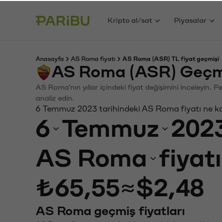
Kripto al/sat
Piyasalar
Anasayfa
AS Roma fiyatı
AS Roma (ASR) TL fiyat geçmişi
AS Roma (ASR) Geçmi
AS Roma'nın yıllar içindeki fiyat değişimini inceleyin. 
analiz edin.
6 Temmuz 2023 tarihindeki AS Roma fiyatı ne k
6
Temmuz
202
AS Roma
fiyat
₺65,55
≈
$2,48
AS Roma geçmiş fiyatları