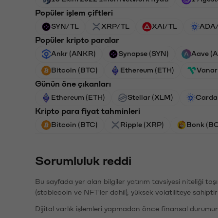
Popüler işlem çiftleri
SYN/TL
XRP/TL
XAI/TL
ADA
Popüler kripto paralar
Ankr (ANKR)
Synapse (SYN)
Aave (
Bitcoin (BTC)
Ethereum (ETH)
Vanar
Günün öne çıkanları
Ethereum (ETH)
Stellar (XLM)
Carda
Kripto para fiyat tahminleri
Bitcoin (BTC)
Ripple (XRP)
Bonk (B
Sorumluluk reddi
Bu sayfada yer alan bilgiler yatırım tavsiyesi niteliği ta
(stablecoin ve NFT'ler dahil), yüksek volatiliteye sahipti
Dijital varlık işlemleri yapmadan önce finansal durumu