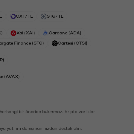
L
OXT/TL
STG/TL
S)
Xai (XAI)
Cardano (ADA)
argate Finance (STG)
Cartesi (CTSI)
P)
he (AVAX)
li herhangi bir öneride bulunmaz. Kripto varlıklar
eya yatırım danışmanınızdan destek alın.