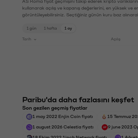
AS Roma fiyat geçmişini takip ederek kripto varlıkları
kullanarak açılış ve kapanış değerlerini, en yüksek ve e
görüntüleyebilirsiniz. Seçtiğiniz günün kuru baz alınarak
1 gün
1 hafta
1 ay
Tarih
Açılış
Paribu'da daha fazlasını keşfet
Son gezilen geçmiş fiyatlar
1 may 2022 Enjin Coin fiyatı
15 Temmuz 202
1 august 2026 Celestia fiyatı
9 june 2023 O
18 Ekim 2022 1inch Network fiyatı
1 Ağust