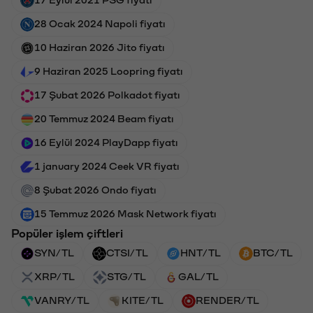
17 Eylül 2021 PSG fiyatı
28 Ocak 2024 Napoli fiyatı
10 Haziran 2026 Jito fiyatı
9 Haziran 2025 Loopring fiyatı
17 Şubat 2026 Polkadot fiyatı
20 Temmuz 2024 Beam fiyatı
16 Eylül 2024 PlayDapp fiyatı
1 january 2024 Ceek VR fiyatı
8 Şubat 2026 Ondo fiyatı
15 Temmuz 2026 Mask Network fiyatı
Popüler işlem çiftleri
SYN/TL
CTSI/TL
HNT/TL
BTC/TL
XRP/TL
STG/TL
GAL/TL
VANRY/TL
KITE/TL
RENDER/TL