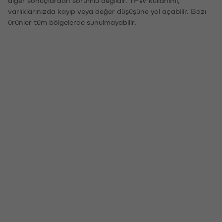
diğer sonuçlardan sorumlu değildir. TPW kullanımı,
varlıklarınızda kayıp veya değer düşüşüne yol açabilir. Bazı
ürünler tüm bölgelerde sunulmayabilir.