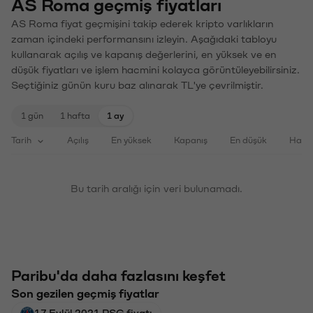
AS Roma geçmiş fiyatları
AS Roma fiyat geçmişini takip ederek kripto varlıkların
zaman içindeki performansını izleyin. Aşağıdaki tabloyu
kullanarak açılış ve kapanış değerlerini, en yüksek ve en
düşük fiyatları ve işlem hacmini kolayca görüntüleyebilirsiniz.
Seçtiğiniz günün kuru baz alınarak TL'ye çevrilmiştir.
1 gün
1 hafta
1 ay
Tarih
Açılış
En yüksek
Kapanış
En düşük
Haci
Bu tarih aralığı için veri bulunamadı.
Paribu'da daha fazlasını keşfet
Son gezilen geçmiş fiyatlar