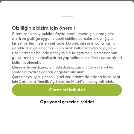
Gizliliğiniz bizim için önemli
Sitemizden en iyi şekilde faydalanabilmeniz için, amaçlarla
sınırlı ve gizliliğe uygun olacak şekilde çerezler aracılığıyla
kişisel verileriniz işlenmektedir. Bu web sitesinin çalışması için
gerekli olan çerezler zorunlu olarak kullanılmakta olup, açık
rıza vermeniz halinde deneyiminizi iyileştirmek, hizmetlerimizi
geliştirmek ve kişiselleştirme yapabilmek için farklı çerez türleri
kullanılabilecektir.
Çerezlerle verdiğiniz izni, istediğiniz zaman
Çerez tercihleri
sayfasını ziyaret ederek değiştirebilirsiniz.
Çerezler yoluyla işlenen kişisel verilerinize dair daha fazla bilgi
için Çerezlere Yönelik Aydınlatma Metni'ni inceleyebilirsiniz.
Çerezleri kabul et
Opsiyonel çerezleri reddet