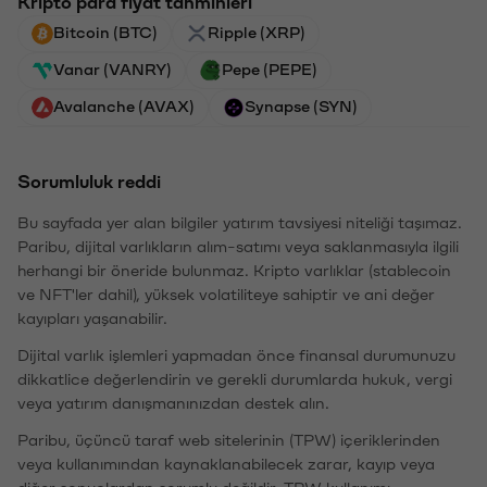
Kripto para fiyat tahminleri
Bitcoin (BTC)
Ripple (XRP)
Vanar (VANRY)
Pepe (PEPE)
Avalanche (AVAX)
Synapse (SYN)
Sorumluluk reddi
Bu sayfada yer alan bilgiler yatırım tavsiyesi niteliği taşımaz.
Paribu, dijital varlıkların alım-satımı veya saklanmasıyla ilgili
herhangi bir öneride bulunmaz. Kripto varlıklar (stablecoin
ve NFT'ler dahil), yüksek volatiliteye sahiptir ve ani değer
kayıpları yaşanabilir.
Dijital varlık işlemleri yapmadan önce finansal durumunuzu
dikkatlice değerlendirin ve gerekli durumlarda hukuk, vergi
veya yatırım danışmanınızdan destek alın.
Paribu, üçüncü taraf web sitelerinin (TPW) içeriklerinden
veya kullanımından kaynaklanabilecek zarar, kayıp veya