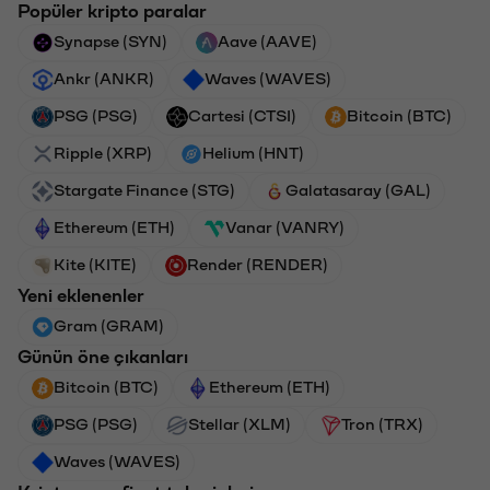
Popüler kripto paralar
Synapse (SYN)
Aave (AAVE)
Ankr (ANKR)
Waves (WAVES)
PSG (PSG)
Cartesi (CTSI)
Bitcoin (BTC)
Ripple (XRP)
Helium (HNT)
Stargate Finance (STG)
Galatasaray (GAL)
Ethereum (ETH)
Vanar (VANRY)
Kite (KITE)
Render (RENDER)
Yeni eklenenler
Gram (GRAM)
Günün öne çıkanları
Bitcoin (BTC)
Ethereum (ETH)
PSG (PSG)
Stellar (XLM)
Tron (TRX)
Waves (WAVES)