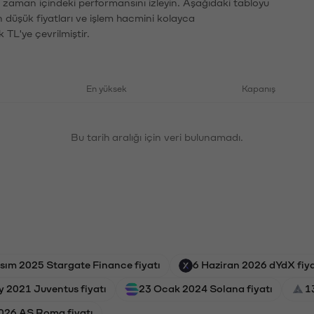
n zaman içindeki performansını izleyin. Aşağıdaki tabloyu
n düşük fiyatları ve işlem hacmini kolayca
 TL'ye çevrilmiştir.
En yüksek
Kapanış
Bu tarih aralığı için veri bulunamadı.
sım 2025 Stargate Finance fiyatı
6 Haziran 2026 dYdX fiya
y 2021 Juventus fiyatı
23 Ocak 2024 Solana fiyatı
1
026 AS Roma fiyatı