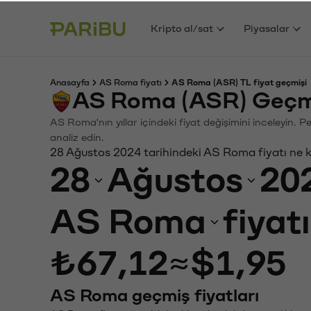
Kripto al/sat
Piyasalar
Anasayfa
AS Roma fiyatı
AS Roma (ASR) TL fiyat geçmişi
AS Roma (ASR) Geçmi
AS Roma'nın yıllar içindeki fiyat değişimini inceleyin. 
analiz edin.
28 Ağustos 2024 tarihindeki AS Roma fiyatı ne 
28
Ağustos
20
AS Roma
fiyat
₺67,12
≈
$1,95
AS Roma geçmiş fiyatları