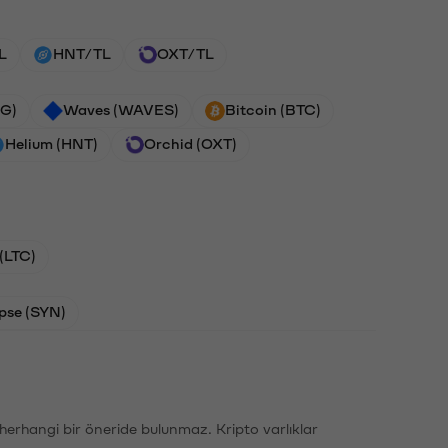
L
HNT/TL
OXT/TL
G)
Waves (WAVES)
Bitcoin (BTC)
Helium (HNT)
Orchid (OXT)
 (LTC)
pse (SYN)
li herhangi bir öneride bulunmaz. Kripto varlıklar