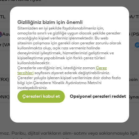
TL
BTC/TL
VANRY/TL
GAL/TL
ADA/T
Gizliliğiniz bizim için önemli
Sitemizden en iyi şekilde faydalanabilmeniz için,
amaçlarla sınırlı ve gizliliğe uygun olacak şekilde çerezler
Aave (AAVE)
Xai (XAI)
Ripple (XRP)
PSG (PS
aracılığıyla kişisel verileriniz işlenmektedir. Bu web
sitesinin çalışması için gerekli olan çerezler zorunlu olarak
r (VANRY)
Galatasaray (GAL)
Ethereum (ETH)
kullanılmakta olup, açık rıza vermeniz halinde
deneyiminizi iyileştirmek, hizmetlerimizi geliştirmek ve
kişiselleştirme yapabilmek için farklı çerez türleri
kullanılabilecektir.
Çerezlerle verdiğiniz izni, istediğiniz zaman
Çerez
tercihleri
sayfasını ziyaret ederek değiştirebilirsiniz.
Çerezler yoluyla işlenen kişisel verilerinize dair daha fazla
TRX)
Bitcoin (BTC)
Ravencoin (RVN)
Litecoin
bilgi için Çerezlere Yönelik Aydınlatma Metni'ni
inceleyebilirsiniz.
Çerezleri kabul et
Opsiyonel çerezleri reddet
ONK)
Ethereum (ETH)
Avalanche (AVAX)
Syna
şımaz. Paribu, dijital varlıkların alım-satımı veya saklanmasıyla ilgi