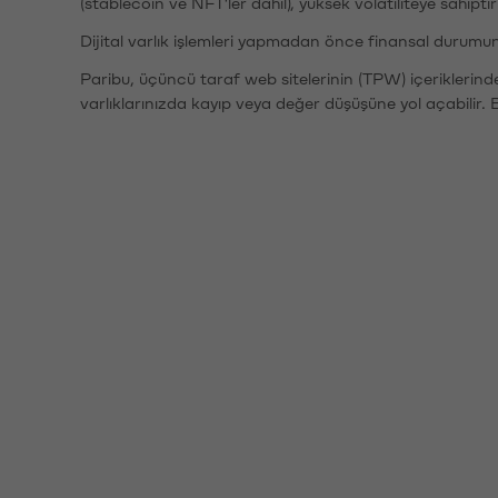
(stablecoin ve NFT'ler dahil), yüksek volatiliteye sahipti
Dijital varlık işlemleri yapmadan önce finansal durumu
Paribu, üçüncü taraf web sitelerinin (TPW) içeriklerin
varlıklarınızda kayıp veya değer düşüşüne yol açabilir. 