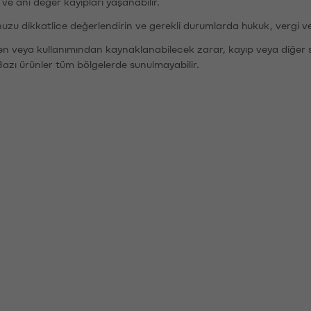
r ve ani değer kayıpları yaşanabilir.
nuzu dikkatlice değerlendirin ve gerekli durumlarda hukuk, vergi v
den veya kullanımından kaynaklanabilecek zarar, kayıp veya diğer 
Bazı ürünler tüm bölgelerde sunulmayabilir.