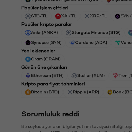
Popüler işlem çiftleri
STG/TL
XAI/TL
XRP/TL
SYN/
Popüler kripto paralar
Ankr (ANKR)
Stargate Finance (STG)
Synapse (SYN)
Cardano (ADA)
Vana
Yeni eklenenler
Gram (GRAM)
Günün öne çıkanları
Ethereum (ETH)
Stellar (XLM)
Tron (
Kripto para fiyat tahminleri
Bitcoin (BTC)
Ripple (XRP)
Bonk (B
Sorumluluk reddi
Bu sayfada yer alan bilgiler yatırım tavsiyesi niteliği ta