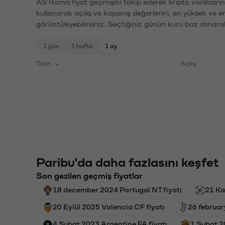
AS Roma fiyat geçmişini takip ederek kripto varlıkları
kullanarak açılış ve kapanış değerlerini, en yüksek ve e
görüntüleyebilirsiniz. Seçtiğiniz günün kuru baz alınarak
1 gün
1 hafta
1 ay
Tarih
Açılış
Paribu'da daha fazlasını keşfet
Son gezilen geçmiş fiyatlar
18 december 2024 Portugal NT fiyatı
21 Ka
20 Eylül 2025 Valencia CF fiyatı
26 februar
4 Şubat 2023 Argentine FA fiyatı
1 Şubat 2