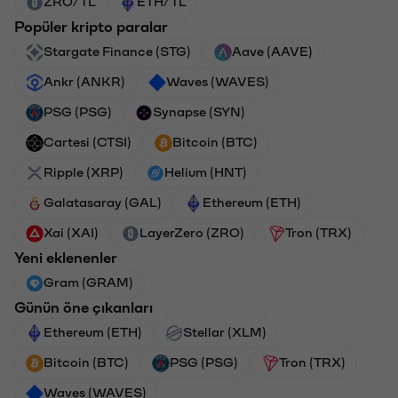
ZRO/TL
ETH/TL
Popüler kripto paralar
Stargate Finance (STG)
Aave (AAVE)
Ankr (ANKR)
Waves (WAVES)
PSG (PSG)
Synapse (SYN)
Cartesi (CTSI)
Bitcoin (BTC)
Ripple (XRP)
Helium (HNT)
Galatasaray (GAL)
Ethereum (ETH)
Xai (XAI)
LayerZero (ZRO)
Tron (TRX)
Yeni eklenenler
Gram (GRAM)
Günün öne çıkanları
Ethereum (ETH)
Stellar (XLM)
Bitcoin (BTC)
PSG (PSG)
Tron (TRX)
Waves (WAVES)