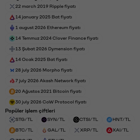
22 march 2019 Ripple fiyatı
14 january 2025 Bat fiyatı
1 august 2026 Ethereum fiyatı
14 Temmuz 2024 Clover Finance fiyatı
13 Şubat 2026 Dymension fiyatı
14 Ocak 2025 Bat fiyatı
28 july 2026 Morpho fiyatı
7 july 2026 Akash Network fiyatı
20 Ağustos 2021 Bitcoin fiyatı
30 july 2026 CoW Protocol fiyatı
Popüler işlem çiftleri
STG/TL
SYN/TL
CTSI/TL
HNT/TL
BTC/TL
GAL/TL
XRP/TL
XAI/TL