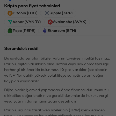
Kripto para fiyat tahminleri
Bitcoin (BTC)
Ripple (XRP)
Vanar (VANRY)
Avalanche (AVAX)
Pepe (PEPE)
Ethereum (ETH)
Sorumluluk reddi
Bu sayfada yer alan bilgiler yatırım tavsiyesi niteliği taşımaz.
Paribu, dijital varlıkların alım-satımı veya saklanmasıyla ilgili
herhangi bir öneride bulunmaz. Kripto varlıklar (stablecoin
ve NFT'ler dahil), yüksek volatiliteye sahiptir ve ani değer
kayıpları yaşanabilir.
Dijital varlık işlemleri yapmadan önce finansal durumunuzu
dikkatlice değerlendirin ve gerekli durumlarda hukuk, vergi
veya yatırım danışmanınızdan destek alın.
Paribu, üçüncü taraf web sitelerinin (TPW) içeriklerinden
veya kullanımından kaynaklanabilecek zarar, kayıp veya