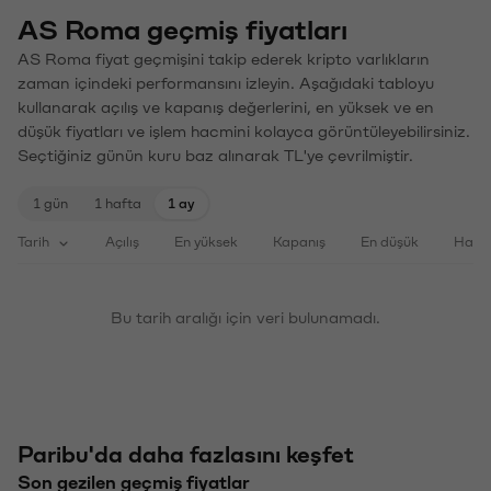
AS Roma geçmiş fiyatları
AS Roma fiyat geçmişini takip ederek kripto varlıkların
zaman içindeki performansını izleyin. Aşağıdaki tabloyu
kullanarak açılış ve kapanış değerlerini, en yüksek ve en
düşük fiyatları ve işlem hacmini kolayca görüntüleyebilirsiniz.
Seçtiğiniz günün kuru baz alınarak TL'ye çevrilmiştir.
1 gün
1 hafta
1 ay
Tarih
Açılış
En yüksek
Kapanış
En düşük
Haci
Bu tarih aralığı için veri bulunamadı.
Paribu'da daha fazlasını keşfet
Son gezilen geçmiş fiyatlar