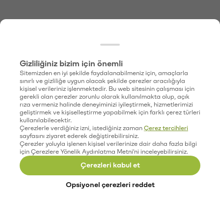
Gizliliğiniz bizim için önemli
Sitemizden en iyi şekilde faydalanabilmeniz için, amaçlarla
sınırlı ve gizliliğe uygun olacak şekilde çerezler aracılığıyla
kişisel verileriniz işlenmektedir. Bu web sitesinin çalışması için
gerekli olan çerezler zorunlu olarak kullanılmakta olup, açık
rıza vermeniz halinde deneyiminizi iyileştirmek, hizmetlerimizi
geliştirmek ve kişiselleştirme yapabilmek için farklı çerez türleri
kullanılabilecektir.
Çerezlerle verdiğiniz izni, istediğiniz zaman
Çerez tercihleri
sayfasını ziyaret ederek değiştirebilirsiniz.
Çerezler yoluyla işlenen kişisel verilerinize dair daha fazla bilgi
için Çerezlere Yönelik Aydınlatma Metni'ni inceleyebilirsiniz.
Çerezleri kabul et
Opsiyonel çerezleri reddet