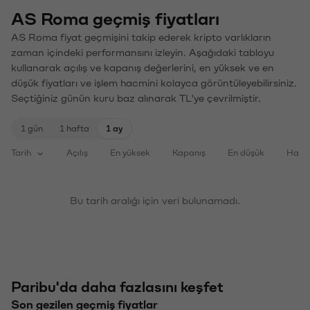
AS Roma geçmiş fiyatları
AS Roma fiyat geçmişini takip ederek kripto varlıkların
zaman içindeki performansını izleyin. Aşağıdaki tabloyu
kullanarak açılış ve kapanış değerlerini, en yüksek ve en
düşük fiyatları ve işlem hacmini kolayca görüntüleyebilirsiniz.
Seçtiğiniz günün kuru baz alınarak TL'ye çevrilmiştir.
1 gün
1 hafta
1 ay
Tarih
Açılış
En yüksek
Kapanış
En düşük
Haci
Bu tarih aralığı için veri bulunamadı.
Paribu'da daha fazlasını keşfet
Son gezilen geçmiş fiyatlar