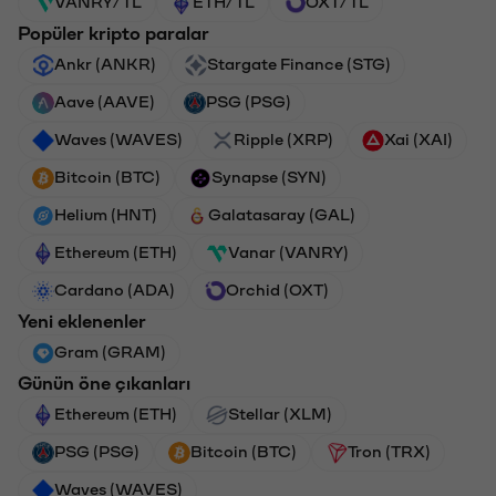
VANRY/TL
ETH/TL
OXT/TL
Popüler kripto paralar
Ankr (ANKR)
Stargate Finance (STG)
Aave (AAVE)
PSG (PSG)
Waves (WAVES)
Ripple (XRP)
Xai (XAI)
Bitcoin (BTC)
Synapse (SYN)
Helium (HNT)
Galatasaray (GAL)
Ethereum (ETH)
Vanar (VANRY)
Cardano (ADA)
Orchid (OXT)
Yeni eklenenler
Gram (GRAM)
Günün öne çıkanları
Ethereum (ETH)
Stellar (XLM)
PSG (PSG)
Bitcoin (BTC)
Tron (TRX)
Waves (WAVES)