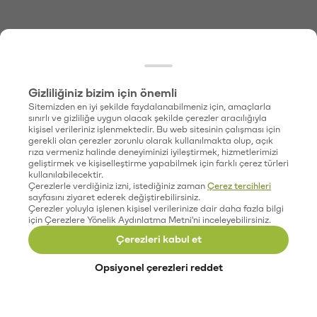
Gizliliğiniz bizim için önemli
Sitemizden en iyi şekilde faydalanabilmeniz için, amaçlarla
sınırlı ve gizliliğe uygun olacak şekilde çerezler aracılığıyla
kişisel verileriniz işlenmektedir. Bu web sitesinin çalışması için
gerekli olan çerezler zorunlu olarak kullanılmakta olup, açık
rıza vermeniz halinde deneyiminizi iyileştirmek, hizmetlerimizi
geliştirmek ve kişiselleştirme yapabilmek için farklı çerez türleri
kullanılabilecektir.
Çerezlerle verdiğiniz izni, istediğiniz zaman
Çerez tercihleri
sayfasını ziyaret ederek değiştirebilirsiniz.
Çerezler yoluyla işlenen kişisel verilerinize dair daha fazla bilgi
için Çerezlere Yönelik Aydınlatma Metni'ni inceleyebilirsiniz.
Çerezleri kabul et
Opsiyonel çerezleri reddet