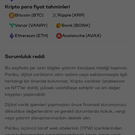
Kripto para fiyat tahminleri
Bitcoin (BTC)
Ripple (XRP)
Vanar (VANRY)
Bonk (BONK)
Ethereum (ETH)
Avalanche (AVAX)
Sorumluluk reddi
Bu sayfada yer alan bilgiler yatırım tavsiyesi niteliği taşımaz.
Paribu, dijital varlıkların alım-satımı veya saklanmasıyla ilgili
herhangi bir öneride bulunmaz. Kripto varlıklar (stablecoin
ve NFT'ler dahil), yüksek volatiliteye sahiptir ve ani değer
kayıpları yaşanabilir.
Dijital varlık işlemleri yapmadan önce finansal durumunuzu
dikkatlice değerlendirin ve gerekli durumlarda hukuk, vergi
veya yatırım danışmanınızdan destek alın.
Paribu, üçüncü taraf web sitelerinin (TPW) içeriklerinden
veya kullanımından kaynaklanabilecek zarar, kayıp veya