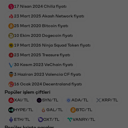
17 Nisan 2024 Chiliz fiyatı
23 Mart 2025 Akash Network fiyatı
25 Mart 2020 Bitcoin fiyatı
10 Ekim 2020 Dogecoin fiyatı
19 Mart 2026 Ninja Squad Token fiyatı
23 Mart 2025 Treasure fiyatı
30 Kasım 2023 VeChain fiyatı
3 Haziran 2023 Valencia CF fiyatı
16 Ocak 2024 Decentraland fiyatı
Popüler işlem çiftleri
XAI/TL
SYN/TL
ADA/TL
XRP/TL
HYPE/TL
GAL/TL
BTC/TL
ETH/TL
OXT/TL
VANRY/TL
Popüler kripto paralar