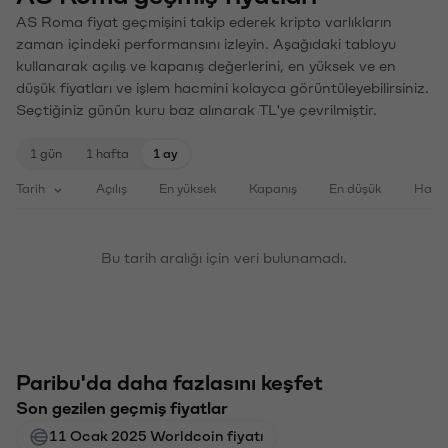
AS Roma fiyat geçmişini takip ederek kripto varlıkların
zaman içindeki performansını izleyin. Aşağıdaki tabloyu
kullanarak açılış ve kapanış değerlerini, en yüksek ve en
düşük fiyatları ve işlem hacmini kolayca görüntüleyebilirsiniz.
Seçtiğiniz günün kuru baz alınarak TL'ye çevrilmiştir.
1 gün
1 hafta
1 ay
Tarih
Açılış
En yüksek
Kapanış
En düşük
Haci
Bu tarih aralığı için veri bulunamadı.
Paribu'da daha fazlasını keşfet
Son gezilen geçmiş fiyatlar
11 Ocak 2025 Worldcoin fiyatı