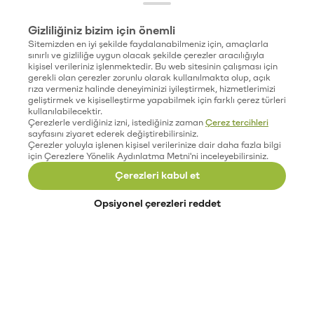
Gizliliğiniz bizim için önemli
Sitemizden en iyi şekilde faydalanabilmeniz için, amaçlarla
sınırlı ve gizliliğe uygun olacak şekilde çerezler aracılığıyla
kişisel verileriniz işlenmektedir. Bu web sitesinin çalışması için
gerekli olan çerezler zorunlu olarak kullanılmakta olup, açık
rıza vermeniz halinde deneyiminizi iyileştirmek, hizmetlerimizi
geliştirmek ve kişiselleştirme yapabilmek için farklı çerez türleri
kullanılabilecektir.
Çerezlerle verdiğiniz izni, istediğiniz zaman
Çerez tercihleri
sayfasını ziyaret ederek değiştirebilirsiniz.
Çerezler yoluyla işlenen kişisel verilerinize dair daha fazla bilgi
için Çerezlere Yönelik Aydınlatma Metni'ni inceleyebilirsiniz.
Çerezleri kabul et
Opsiyonel çerezleri reddet
Paribu’yu keşfet
Eğitimler