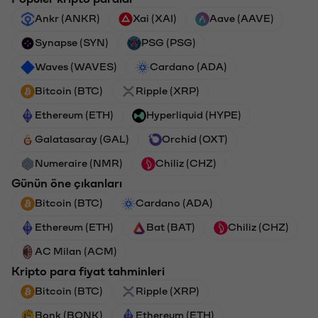
Ankr (ANKR)
Xai (XAI)
Aave (AAVE)
Synapse (SYN)
PSG (PSG)
Waves (WAVES)
Cardano (ADA)
Bitcoin (BTC)
Ripple (XRP)
Ethereum (ETH)
Hyperliquid (HYPE)
Galatasaray (GAL)
Orchid (OXT)
Numeraire (NMR)
Chiliz (CHZ)
Günün öne çıkanları
Bitcoin (BTC)
Cardano (ADA)
Ethereum (ETH)
Bat (BAT)
Chiliz (CHZ)
AC Milan (ACM)
Kripto para fiyat tahminleri
Bitcoin (BTC)
Ripple (XRP)
Bonk (BONK)
Ethereum (ETH)