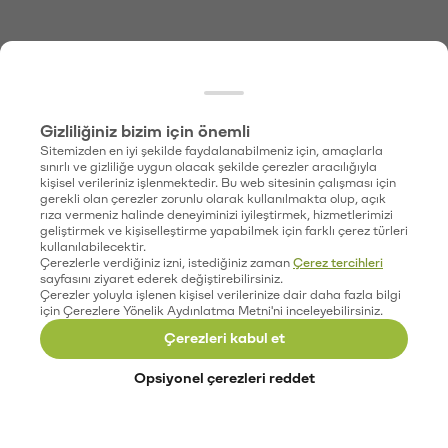
Gizliliğiniz bizim için önemli
Sitemizden en iyi şekilde faydalanabilmeniz için, amaçlarla
sınırlı ve gizliliğe uygun olacak şekilde çerezler aracılığıyla
kişisel verileriniz işlenmektedir. Bu web sitesinin çalışması için
gerekli olan çerezler zorunlu olarak kullanılmakta olup, açık
rıza vermeniz halinde deneyiminizi iyileştirmek, hizmetlerimizi
geliştirmek ve kişiselleştirme yapabilmek için farklı çerez türleri
kullanılabilecektir.
Çerezlerle verdiğiniz izni, istediğiniz zaman
Çerez tercihleri
sayfasını ziyaret ederek değiştirebilirsiniz.
Çerezler yoluyla işlenen kişisel verilerinize dair daha fazla bilgi
için Çerezlere Yönelik Aydınlatma Metni'ni inceleyebilirsiniz.
Çerezleri kabul et
Opsiyonel çerezleri reddet