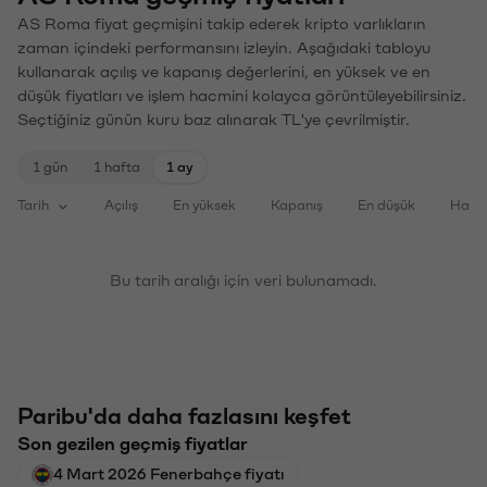
AS Roma fiyat geçmişini takip ederek kripto varlıkların
zaman içindeki performansını izleyin. Aşağıdaki tabloyu
kullanarak açılış ve kapanış değerlerini, en yüksek ve en
düşük fiyatları ve işlem hacmini kolayca görüntüleyebilirsiniz.
Seçtiğiniz günün kuru baz alınarak TL'ye çevrilmiştir.
1 gün
1 hafta
1 ay
Tarih
Açılış
En yüksek
Kapanış
En düşük
Haci
Bu tarih aralığı için veri bulunamadı.
Paribu'da daha fazlasını keşfet
Son gezilen geçmiş fiyatlar
4 Mart 2026 Fenerbahçe fiyatı