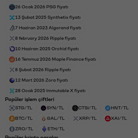
26 Ocak 2026 PSG fiyatı
13 Şubat 2025 Synthetix fiyatı
7 Haziran 2023 Algorand fiyatı
8 february 2026 Ripple fiyatı
10 Haziran 2025 Orchid fiyatı
16 Temmuz 2026 Maple Finance fiyatı
8 Şubat 2026 Ripple fiyatı
12 Mart 2026 Zora fiyatı
28 Ocak 2025 Immutable X fiyatı
Popüler işlem çiftleri
STG/TL
SYN/TL
CTSI/TL
HNT/TL
BTC/TL
GAL/TL
XRP/TL
XAI/TL
ZRO/TL
ETH/TL
Popüler kripto paralar