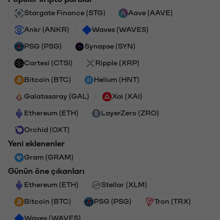
Stargate Finance (STG)
Aave (AAVE)
Ankr (ANKR)
Waves (WAVES)
PSG (PSG)
Synapse (SYN)
Cartesi (CTSI)
Ripple (XRP)
Bitcoin (BTC)
Helium (HNT)
Galatasaray (GAL)
Xai (XAI)
Ethereum (ETH)
LayerZero (ZRO)
Orchid (OXT)
Yeni eklenenler
Gram (GRAM)
Günün öne çıkanları
Ethereum (ETH)
Stellar (XLM)
Bitcoin (BTC)
PSG (PSG)
Tron (TRX)
Waves (WAVES)