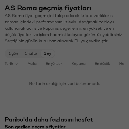
AS Roma geçmiş fiyatları
AS Roma fiyat geçmişini takip ederek kripto varlıkların
zaman içindeki performansını izleyin. Aşağıdaki tabloyu
kullanarak açılış ve kapanış değerlerini, en yüksek ve en
düşük fiyatları ve işlem hacmini kolayca görüntüleyebilirsiniz.
Seçtiğiniz günün kuru baz alınarak TL'ye çevrilmiştir.
1 gün
1 hafta
1 ay
Tarih
Açılış
En yüksek
Kapanış
En düşük
Haci
Bu tarih aralığı için veri bulunamadı.
Paribu'da daha fazlasını keşfet
Son gezilen geçmiş fiyatlar