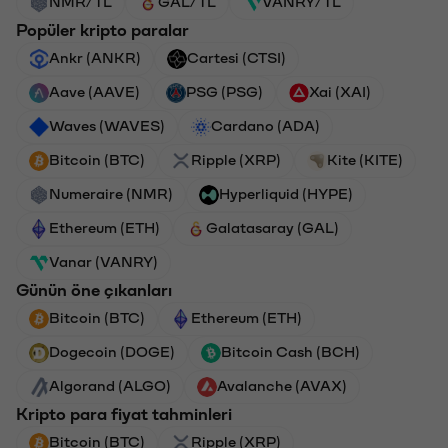
NMR/TL
GAL/TL
VANRY/TL
Popüler kripto paralar
Ankr (ANKR)
Cartesi (CTSI)
Aave (AAVE)
PSG (PSG)
Xai (XAI)
Waves (WAVES)
Cardano (ADA)
Bitcoin (BTC)
Ripple (XRP)
Kite (KITE)
Numeraire (NMR)
Hyperliquid (HYPE)
Ethereum (ETH)
Galatasaray (GAL)
Vanar (VANRY)
Günün öne çıkanları
Bitcoin (BTC)
Ethereum (ETH)
Dogecoin (DOGE)
Bitcoin Cash (BCH)
Algorand (ALGO)
Avalanche (AVAX)
Kripto para fiyat tahminleri
Bitcoin (BTC)
Ripple (XRP)