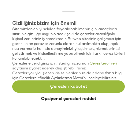
Gizliliğiniz bizim için önemli
Sitemizden en iyi şekilde faydalanabilmeniz için, amaçlarla
sınırlı ve gizliliğe uygun olacak şekilde çerezler aracılığıyla
kişisel verileriniz işlenmektedir. Bu web sitesinin çalışması için
gerekli olan çerezler zorunlu olarak kullanılmakta olup, açık
rıza vermeniz halinde deneyiminizi iyileştirmek, hizmetlerimizi
geliştirmek ve kişiselleştirme yapabilmek için farklı çerez türleri
kullanılabilecektir.
Çerezlerle verdiğiniz izni, istediğiniz zaman
Çerez tercihleri
sayfasını ziyaret ederek değiştirebilirsiniz.
Çerezler yoluyla işlenen kişisel verilerinize dair daha fazla bilgi
için Çerezlere Yönelik Aydınlatma Metni'ni inceleyebilirsiniz.
Çerezleri kabul et
Opsiyonel çerezleri reddet