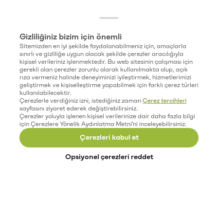
Gizliliğiniz bizim için önemli
Sitemizden en iyi şekilde faydalanabilmeniz için, amaçlarla
sınırlı ve gizliliğe uygun olacak şekilde çerezler aracılığıyla
kişisel verileriniz işlenmektedir. Bu web sitesinin çalışması için
gerekli olan çerezler zorunlu olarak kullanılmakta olup, açık
rıza vermeniz halinde deneyiminizi iyileştirmek, hizmetlerimizi
geliştirmek ve kişiselleştirme yapabilmek için farklı çerez türleri
kullanılabilecektir.
Çerezlerle verdiğiniz izni, istediğiniz zaman
Çerez tercihleri
sayfasını ziyaret ederek değiştirebilirsiniz.
Çerezler yoluyla işlenen kişisel verilerinize dair daha fazla bilgi
için Çerezlere Yönelik Aydınlatma Metni'ni inceleyebilirsiniz.
Çerezleri kabul et
Opsiyonel çerezleri reddet