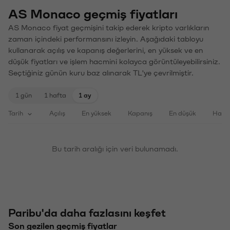
AS Monaco geçmiş fiyatları
AS Monaco fiyat geçmişini takip ederek kripto varlıkların
zaman içindeki performansını izleyin. Aşağıdaki tabloyu
kullanarak açılış ve kapanış değerlerini, en yüksek ve en
düşük fiyatları ve işlem hacmini kolayca görüntüleyebilirsiniz.
Seçtiğiniz günün kuru baz alınarak TL'ye çevrilmiştir.
1 gün
1 hafta
1 ay
Tarih
Açılış
En yüksek
Kapanış
En düşük
Haci
Bu tarih aralığı için veri bulunamadı.
Paribu'da daha fazlasını keşfet
Son gezilen geçmiş fiyatlar