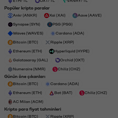
ETH/TL
OXT/TL
VANRY/TL
Popüler kripto paralar
Ankr (ANKR)
Xai (XAI)
Aave (AAVE)
Synapse (SYN)
PSG (PSG)
Waves (WAVES)
Cardano (ADA)
Bitcoin (BTC)
Ripple (XRP)
Ethereum (ETH)
Hyperliquid (HYPE)
Galatasaray (GAL)
Orchid (OXT)
Numeraire (NMR)
Chiliz (CHZ)
Günün öne çıkanları
Bitcoin (BTC)
Cardano (ADA)
Ethereum (ETH)
Bat (BAT)
Chiliz (CHZ)
AC Milan (ACM)
Kripto para fiyat tahminleri
Bitcoin (BTC)
Ripple (XRP)