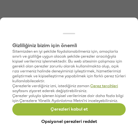
Gizliliğiniz bizim için önemli
Sitemizden en iyi şekilde faydalanabilmeniz için, amaçlarla
sınırlı ve gizliliğe uygun olacak şekilde çerezler aracılığıyla
kişisel verileriniz işlenmektedir. Bu web sitesinin çalışması için
gerekli olan çerezler zorunlu olarak kullanılmakta olup, açık
rıza vermeniz halinde deneyiminizi iyileştirmek, hizmetlerimizi
geliştirmek ve kişiselleştirme yapabilmek için farklı çerez türleri
kullanılabilecektir.
Çerezlerle verdiğiniz izni, istediğiniz zaman
Çerez tercihleri
sayfasını ziyaret ederek değiştirebilirsiniz.
Çerezler yoluyla işlenen kişisel verilerinize dair daha fazla bilgi
için Çerezlere Yönelik Aydınlatma Metni'ni inceleyebilirsiniz.
Çerezleri kabul et
Opsiyonel çerezleri reddet