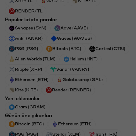
XRP/TL
GAL/TL
KITE/TL
RENDER/TL
Popüler kripto paralar
Synapse (SYN)
Aave (AAVE)
Ankr (ANKR)
Waves (WAVES)
PSG (PSG)
Bitcoin (BTC)
Cartesi (CTSI)
Alien Worlds (TLM)
Helium (HNT)
Ripple (XRP)
Vanar (VANRY)
Ethereum (ETH)
Galatasaray (GAL)
Kite (KITE)
Render (RENDER)
Yeni eklenenler
Gram (GRAM)
Günün öne çıkanları
Bitcoin (BTC)
Ethereum (ETH)
PSG (PSG)
Stellar (XLM)
Tron (TRX)