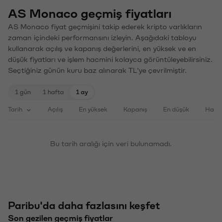
AS Monaco geçmiş fiyatları
AS Monaco fiyat geçmişini takip ederek kripto varlıkların
zaman içindeki performansını izleyin. Aşağıdaki tabloyu
kullanarak açılış ve kapanış değerlerini, en yüksek ve en
düşük fiyatları ve işlem hacmini kolayca görüntüleyebilirsiniz.
Seçtiğiniz günün kuru baz alınarak TL'ye çevrilmiştir.
1 gün
1 hafta
1 ay
Tarih
Açılış
En yüksek
Kapanış
En düşük
Haci
Bu tarih aralığı için veri bulunamadı.
Paribu'da daha fazlasını keşfet
Son gezilen geçmiş fiyatlar