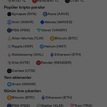
KITE/TL
RENDER/TL
CTSI/TL
Popüler kripto paralar
Synapse (SYN)
Aave (AAVE)
Ankr (ANKR)
Waves (WAVES)
PSG (PSG)
Vanar (VANRY)
Alien Worlds (TLM)
Bitcoin (BTC)
Ripple (XRP)
Helium (HNT)
Galatasaray (GAL)
Ethereum (ETH)
Kite (KITE)
Render (RENDER)
Cartesi (CTSI)
Yeni eklenenler
Gram (GRAM)
Günün öne çıkanları
Bitcoin (BTC)
Ethereum (ETH)
PSG (PSG)
Stellar (XLM)
Tron (TRX)