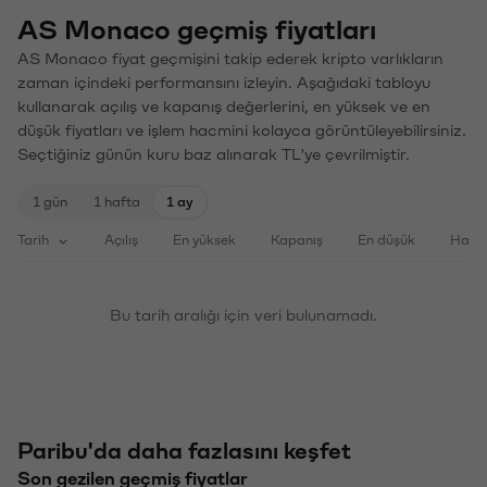
AS Monaco geçmiş fiyatları
AS Monaco fiyat geçmişini takip ederek kripto varlıkların
zaman içindeki performansını izleyin. Aşağıdaki tabloyu
kullanarak açılış ve kapanış değerlerini, en yüksek ve en
düşük fiyatları ve işlem hacmini kolayca görüntüleyebilirsiniz.
Seçtiğiniz günün kuru baz alınarak TL'ye çevrilmiştir.
1 gün
1 hafta
1 ay
Tarih
Açılış
En yüksek
Kapanış
En düşük
Haci
Bu tarih aralığı için veri bulunamadı.
Paribu'da daha fazlasını keşfet
Son gezilen geçmiş fiyatlar