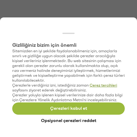
Gizliliğiniz bizim için önemli
Sitemizden en iyi şekilde faydalanabilmeniz için, amaçlarla
sınırlı ve gizliliğe uygun olacak şekilde çerezler aracılığıyla
kişisel verileriniz işlenmektedir. Bu web sitesinin çalışması için
gerekli olan çerezler zorunlu olarak kullanılmakta olup, açık
rıza vermeniz halinde deneyiminizi iyileştirmek, hizmetlerimizi
geliştirmek ve kişiselleştirme yapabilmek için farklı çerez türleri
kullanılabilecektir.
Çerezlerle verdiğiniz izni, istediğiniz zaman
Çerez tercihleri
sayfasını ziyaret ederek değiştirebilirsiniz.
Çerezler yoluyla işlenen kişisel verilerinize dair daha fazla bilgi
için Çerezlere Yönelik Aydınlatma Metni'ni inceleyebilirsiniz.
Çerezleri kabul et
Opsiyonel çerezleri reddet