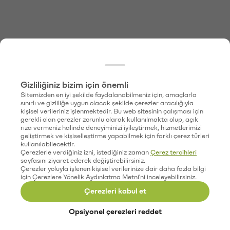
Gizliliğiniz bizim için önemli
Sitemizden en iyi şekilde faydalanabilmeniz için, amaçlarla
sınırlı ve gizliliğe uygun olacak şekilde çerezler aracılığıyla
kişisel verileriniz işlenmektedir. Bu web sitesinin çalışması için
gerekli olan çerezler zorunlu olarak kullanılmakta olup, açık
rıza vermeniz halinde deneyiminizi iyileştirmek, hizmetlerimizi
geliştirmek ve kişiselleştirme yapabilmek için farklı çerez türleri
kullanılabilecektir.
Çerezlerle verdiğiniz izni, istediğiniz zaman
Çerez tercihleri
sayfasını ziyaret ederek değiştirebilirsiniz.
Çerezler yoluyla işlenen kişisel verilerinize dair daha fazla bilgi
için Çerezlere Yönelik Aydınlatma Metni'ni inceleyebilirsiniz.
Çerezleri kabul et
Opsiyonel çerezleri reddet