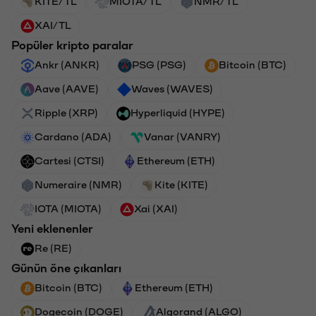
KITE/TL
MIOTA/TL
NMR/TL
XAI/TL
Popüler kripto paralar
Ankr (ANKR)
PSG (PSG)
Bitcoin (BTC)
Aave (AAVE)
Waves (WAVES)
Ripple (XRP)
Hyperliquid (HYPE)
Cardano (ADA)
Vanar (VANRY)
Cartesi (CTSI)
Ethereum (ETH)
Numeraire (NMR)
Kite (KITE)
IOTA (MIOTA)
Xai (XAI)
Yeni eklenenler
Re (RE)
Günün öne çıkanları
Bitcoin (BTC)
Ethereum (ETH)
Dogecoin (DOGE)
Algorand (ALGO)