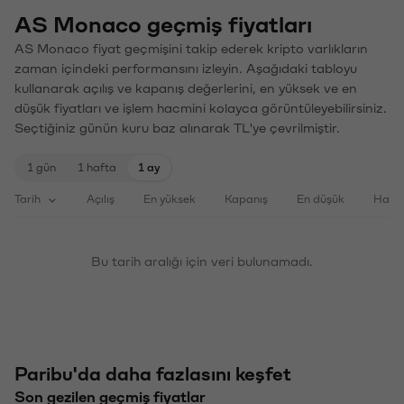
AS Monaco geçmiş fiyatları
AS Monaco fiyat geçmişini takip ederek kripto varlıkların
zaman içindeki performansını izleyin. Aşağıdaki tabloyu
kullanarak açılış ve kapanış değerlerini, en yüksek ve en
düşük fiyatları ve işlem hacmini kolayca görüntüleyebilirsiniz.
Seçtiğiniz günün kuru baz alınarak TL'ye çevrilmiştir.
1 gün
1 hafta
1 ay
Tarih
Açılış
En yüksek
Kapanış
En düşük
Haci
Bu tarih aralığı için veri bulunamadı.
Paribu'da daha fazlasını keşfet
Son gezilen geçmiş fiyatlar