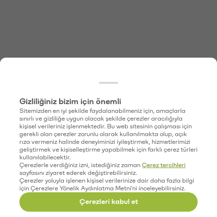
Gizliliğiniz bizim için önemli
Sitemizden en iyi şekilde faydalanabilmeniz için, amaçlarla
sınırlı ve gizliliğe uygun olacak şekilde çerezler aracılığıyla
kişisel verileriniz işlenmektedir. Bu web sitesinin çalışması için
gerekli olan çerezler zorunlu olarak kullanılmakta olup, açık
rıza vermeniz halinde deneyiminizi iyileştirmek, hizmetlerimizi
geliştirmek ve kişiselleştirme yapabilmek için farklı çerez türleri
kullanılabilecektir.
Çerezlerle verdiğiniz izni, istediğiniz zaman
Çerez tercihleri
sayfasını ziyaret ederek değiştirebilirsiniz.
Çerezler yoluyla işlenen kişisel verilerinize dair daha fazla bilgi
için Çerezlere Yönelik Aydınlatma Metni'ni inceleyebilirsiniz.
Çerezleri kabul et