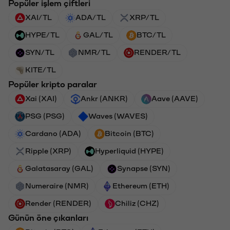
Popüler işlem çiftleri
XAI/TL
ADA/TL
XRP/TL
HYPE/TL
GAL/TL
BTC/TL
SYN/TL
NMR/TL
RENDER/TL
KITE/TL
Popüler kripto paralar
Xai (XAI)
Ankr (ANKR)
Aave (AAVE)
PSG (PSG)
Waves (WAVES)
Cardano (ADA)
Bitcoin (BTC)
Ripple (XRP)
Hyperliquid (HYPE)
Galatasaray (GAL)
Synapse (SYN)
Numeraire (NMR)
Ethereum (ETH)
Render (RENDER)
Chiliz (CHZ)
Günün öne çıkanları