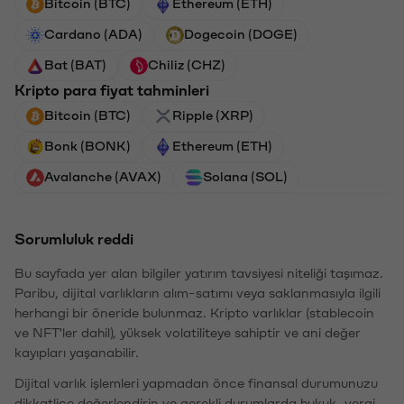
Bitcoin (BTC)
Ethereum (ETH)
Cardano (ADA)
Dogecoin (DOGE)
Bat (BAT)
Chiliz (CHZ)
Kripto para fiyat tahminleri
Bitcoin (BTC)
Ripple (XRP)
Bonk (BONK)
Ethereum (ETH)
Avalanche (AVAX)
Solana (SOL)
Sorumluluk reddi
Bu sayfada yer alan bilgiler yatırım tavsiyesi niteliği taşımaz.
Paribu, dijital varlıkların alım-satımı veya saklanmasıyla ilgili
herhangi bir öneride bulunmaz. Kripto varlıklar (stablecoin
ve NFT'ler dahil), yüksek volatiliteye sahiptir ve ani değer
kayıpları yaşanabilir.
Dijital varlık işlemleri yapmadan önce finansal durumunuzu
dikkatlice değerlendirin ve gerekli durumlarda hukuk, vergi