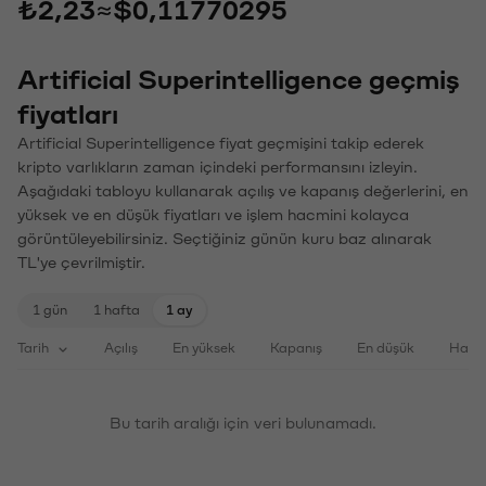
₺2,23
≈
$0,11770295
Artificial Superintelligence geçmiş
fiyatları
Artificial Superintelligence fiyat geçmişini takip ederek
kripto varlıkların zaman içindeki performansını izleyin.
Aşağıdaki tabloyu kullanarak açılış ve kapanış değerlerini, en
yüksek ve en düşük fiyatları ve işlem hacmini kolayca
görüntüleyebilirsiniz. Seçtiğiniz günün kuru baz alınarak
TL'ye çevrilmiştir.
1 gün
1 hafta
1 ay
Tarih
Açılış
En yüksek
Kapanış
En düşük
Haci
Bu tarih aralığı için veri bulunamadı.