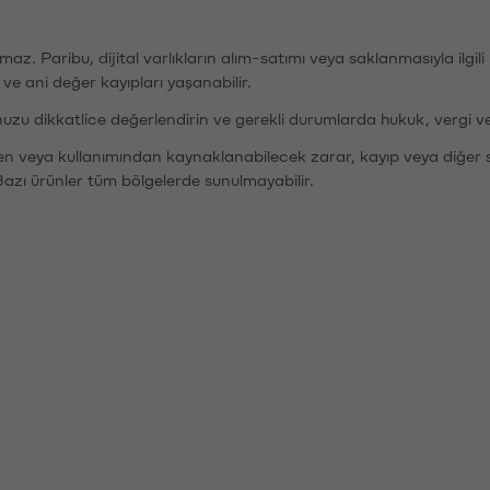
şımaz. Paribu, dijital varlıkların alım-satımı veya saklanmasıyla ilgi
r ve ani değer kayıpları yaşanabilir.
nuzu dikkatlice değerlendirin ve gerekli durumlarda hukuk, vergi v
den veya kullanımından kaynaklanabilecek zarar, kayıp veya diğer 
Bazı ürünler tüm bölgelerde sunulmayabilir.