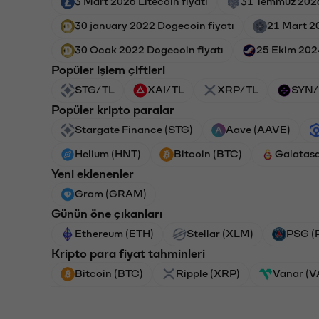
3 Mart 2026 Litecoin fiyatı
31 Temmuz 2026
30 january 2022 Dogecoin fiyatı
21 Mart 2
30 Ocak 2022 Dogecoin fiyatı
25 Ekim 2024
Popüler işlem çiftleri
STG/TL
XAI/TL
XRP/TL
SYN/
Popüler kripto paralar
Stargate Finance (STG)
Aave (AAVE)
Helium (HNT)
Bitcoin (BTC)
Galatas
Yeni eklenenler
Gram (GRAM)
Günün öne çıkanları
Ethereum (ETH)
Stellar (XLM)
PSG (
Kripto para fiyat tahminleri
Bitcoin (BTC)
Ripple (XRP)
Vanar (