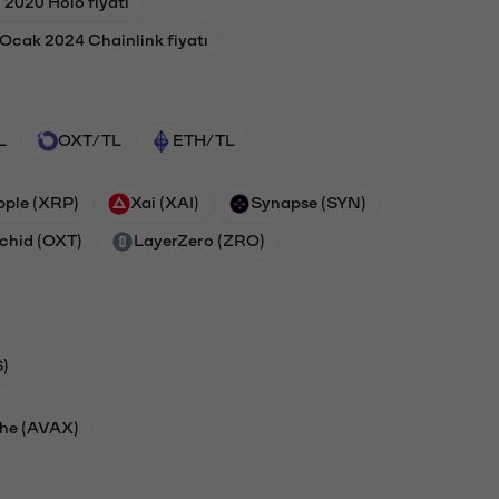
l 2020 Holo fiyatı
Ocak 2024 Chainlink fiyatı
L
OXT/TL
ETH/TL
pple (XRP)
Xai (XAI)
Synapse (SYN)
chid (OXT)
LayerZero (ZRO)
)
he (AVAX)