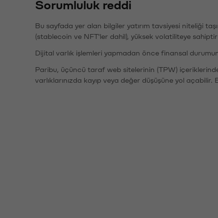
Sorumluluk reddi
Bu sayfada yer alan bilgiler yatırım tavsiyesi niteliği ta
(stablecoin ve NFT'ler dahil), yüksek volatiliteye sahipti
Dijital varlık işlemleri yapmadan önce finansal durumu
Paribu, üçüncü taraf web sitelerinin (TPW) içeriklerin
varlıklarınızda kayıp veya değer düşüşüne yol açabilir. 