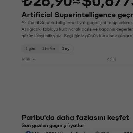
₺26,90
≈
$0,677
Artificial Superintelligence geçm
Artificial Superintelligence fiyat geçmişini takip ederek
Aşağıdaki tabloyu kullanarak açılış ve kapanış değerler
görüntüleyebilirsiniz. Seçtiğiniz günün kuru baz alınarak
1 gün
1 hafta
1 ay
Tarih
Açılış
Paribu'da daha fazlasını keşfet
Son gezilen geçmiş fiyatlar