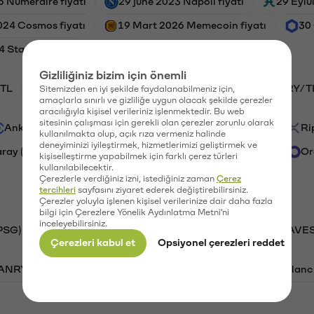
 Numeraire fiyatı
29 june 2023 Napoli fiyatı
29 Eylü
024 Cosmos fiyatı
19 Mart 2026 Memecoin fiyatı
30 
 Starknet fiyatı
Gizliliğiniz bizim için önemli
TL
HNT/TL
BTC/TL
GAL/TL
VANRY/T
Sitemizden en iyi şekilde faydalanabilmeniz için,
amaçlarla sınırlı ve gizliliğe uygun olacak şekilde çerezler
aracılığıyla kişisel verileriniz işlenmektedir. Bu web
sitesinin çalışması için gerekli olan çerezler zorunlu olarak
Ankr (ANKR)
Waves (WAVES)
PSG (PSG)
Ri
kullanılmakta olup, açık rıza vermeniz halinde
deneyiminizi iyileştirmek, hizmetlerimizi geliştirmek ve
aray (GAL)
Ethereum (ETH)
Vanar (VANRY)
Or
kişiselleştirme yapabilmek için farklı çerez türleri
kullanılabilecektir.
Çerezlerle verdiğiniz izni, istediğiniz zaman
Çerez
tercihleri
sayfasını ziyaret ederek değiştirebilirsiniz.
Çerezler yoluyla işlenen kişisel verilerinize dair daha fazla
bilgi için Çerezlere Yönelik Aydınlatma Metni'ni
inceleyebilirsiniz.
PSG)
Bitcoin (BTC)
Tron (TRX)
Waves (WAVES
Çerezleri kabul et
Opsiyonel çerezleri reddet
VANRY)
Bonk (BONK)
Ethereum (ETH)
Avalanc