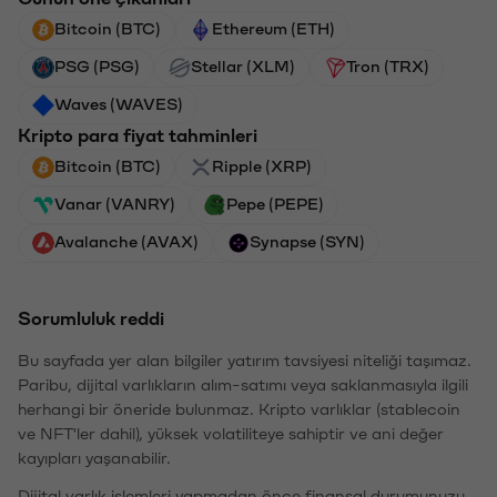
Bitcoin (BTC)
Ethereum (ETH)
PSG (PSG)
Stellar (XLM)
Tron (TRX)
Waves (WAVES)
Kripto para fiyat tahminleri
Bitcoin (BTC)
Ripple (XRP)
Vanar (VANRY)
Pepe (PEPE)
Avalanche (AVAX)
Synapse (SYN)
Sorumluluk reddi
Bu sayfada yer alan bilgiler yatırım tavsiyesi niteliği taşımaz.
Paribu, dijital varlıkların alım-satımı veya saklanmasıyla ilgili
herhangi bir öneride bulunmaz. Kripto varlıklar (stablecoin
ve NFT'ler dahil), yüksek volatiliteye sahiptir ve ani değer
kayıpları yaşanabilir.
Dijital varlık işlemleri yapmadan önce finansal durumunuzu