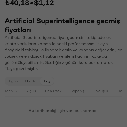
₺40,18
≈
$1,12
Artificial Superintelligence geçmiş
fiyatları
Artificial Superintelligence fiyat geçmişini takip ederek
kripto varlıkların zaman içindeki performansını izleyin.
Aşağıdaki tabloyu kullanarak açılış ve kapanış değerlerini, en
yüksek ve en düşük fiyatları ve işlem hacmini kolayca
görüntüleyebilirsiniz. Seçtiğiniz günün kuru baz alınarak
TL'ye çevrilmiştir.
1 gün
1 hafta
1 ay
Tarih
Açılış
En yüksek
Kapanış
En düşük
Haci
Bu tarih aralığı için veri bulunamadı.