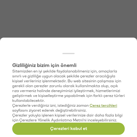
Gizliliğiniz bizim için önemli
Sitemizden en iyi şekilde faydalanabilmeniz için, amaçlarla
sınırlı ve gizliliğe uygun olacak şekilde çerezler aracılığıyla
kişisel verileriniz işlenmektedir. Bu web sitesinin çalışması için
gerekli olan çerezler zorunlu olarak kullanılmakta olup, açık
rıza vermeniz halinde deneyiminizi iyileştirmek, hizmetlerimizi
geliştirmek ve kişiselleştirme yapabilmek için farklı çerez türleri
kullanılabilecektir.
Çerezlerle verdiğiniz izni, istediğiniz zaman
Çerez tercihleri
sayfasını ziyaret ederek değiştirebilirsiniz.
Çerezler yoluyla işlenen kişisel verilerinize dair daha fazla bilgi
için Çerezlere Yönelik Aydınlatma Metni'ni inceleyebilirsiniz.
Çerezleri kabul et