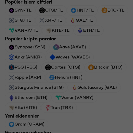
Popüler işlem çiftleri
SYN/TL
CTSI/TL
HNT/TL
BTC/TL
STG/TL
XRP/TL
GAL/TL
VANRY/TL
KITE/TL
ETH/TL
Popüler kripto paralar
Synapse (SYN)
Aave (AAVE)
Ankr (ANKR)
Waves (WAVES)
PSG (PSG)
Cartesi (CTSI)
Bitcoin (BTC)
Ripple (XRP)
Helium (HNT)
Stargate Finance (STG)
Galatasaray (GAL)
Ethereum (ETH)
Vanar (VANRY)
Kite (KITE)
Tron (TRX)
Yeni eklenenler
Gram (GRAM)
Günün öne çıkanları