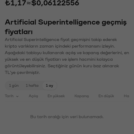
₺1,17
≈
$0,06122556
Artificial Superintelligence geçmiş
fiyatları
Artificial Superintelligence fiyat geçmişini takip ederek
kripto varlıkların zaman içindeki performansını izleyin.
Aşağıdaki tabloyu kullanarak açılış ve kapanış değerlerini, en
yüksek ve en düşük fiyatları ve işlem hacmini kolayca
görüntüleyebilirsiniz. Seçtiğiniz günün kuru baz alınarak
TL'ye çevrilmiştir.
1 gün
1 hafta
1 ay
Tarih
Açılış
En yüksek
Kapanış
En düşük
Haci
Bu tarih aralığı için veri bulunamadı.