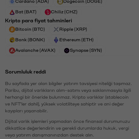
Cardano (ADA)
Dogecoin (DOGE)
Bat (BAT)
Chiliz (CHZ)
Kripto para fiyat tahminleri
Bitcoin (BTC)
Ripple (XRP)
Bonk (BONK)
Ethereum (ETH)
Avalanche (AVAX)
Synapse (SYN)
Sorumluluk reddi
Bu sayfada yer alan bilgiler yatırım tavsiyesi niteliği taşımaz.
Paribu, dijital varlıkların alım-satımı veya saklanmasıyla ilgili
herhangi bir öneride bulunmaz. Kripto varlıklar (stablecoin
ve NFT'ler dahil), yüksek volatiliteye sahiptir ve ani değer
kayıpları yaşanabilir.
Dijital varlık işlemleri yapmadan önce finansal durumunuzu
dikkatlice değerlendirin ve gerekli durumlarda hukuk, vergi
veya yatırım danışmanınızdan destek alın.