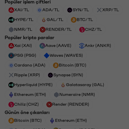
Popüler işlem çiftleri
XAI/TL
ADA/TL
SYN/TL
XRP/TL
HYPE/TL
GAL/TL
BTC/TL
NMR/TL
RENDER/TL
CHZ/TL
Popüler kripto paralar
Xai (XAI)
Aave (AAVE)
Ankr (ANKR)
PSG (PSG)
Waves (WAVES)
Cardano (ADA)
Bitcoin (BTC)
Ripple (XRP)
Synapse (SYN)
Hyperliquid (HYPE)
Galatasaray (GAL)
Ethereum (ETH)
Numeraire (NMR)
Chiliz (CHZ)
Render (RENDER)
Günün öne çıkanları
Bitcoin (BTC)
Ethereum (ETH)