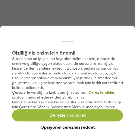
Gizliliğiniz bizim için önemli
Sitemizden en iyi şekilde faydalanabilmeniz için, amaçlarla
sınırlı ve gizliliğe uygun olacak şekilde çerezler aracılığıyla
kişisel verileriniz işlenmektedir. Bu web sitesinin çalışması için
gerekli olan çerezler zorunlu olarak kullanılmakta olup, açık
rıza vermeniz halinde deneyiminizi iyileştirmek, hizmetlerimizi
geliştirmek ve kişiselleştirme yapabilmek için farklı çerez türleri
kullanılabilecektir.
Çerezlerle verdiğiniz izni, istediğiniz zaman
Çerez tercihleri
sayfasını ziyaret ederek değiştirebilirsiniz.
Çerezler yoluyla işlenen kişisel verilerinize dair daha fazla bilgi
için Çerezlere Yönelik Aydınlatma Metni'ni inceleyebilirsiniz.
Çerezleri kabul et
Opsiyonel çerezleri reddet