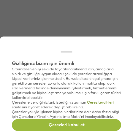
Gizliliğiniz bizim için önemli
Sitemizden en iyi şekilde faydalanabilmeniz için, amaçlarla
sınırlı ve gizliliğe uygun olacak şekilde çerezler aracılığıyla
kişisel verileriniz işlenmektedir. Bu web sitesinin çalışması için
gerekli olan çerezler zorunlu olarak kullanılmakta olup, açık
rıza vermeniz halinde deneyiminizi iyileştirmek, hizmetlerimizi
geliştirmek ve kişiselleştirme yapabilmek için farklı çerez türleri
kullanılabilecektir.
Çerezlerle verdiğiniz izni, istediğiniz zaman
Çerez tercihleri
sayfasını ziyaret ederek değiştirebilirsiniz.
Çerezler yoluyla işlenen kişisel verilerinize dair daha fazla bilgi
için Çerezlere Yönelik Aydınlatma Metni'ni inceleyebilirsiniz.
Çerezleri kabul et