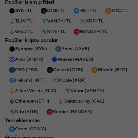
Popüler işlem çiftleri
SYN/TL
CTSI/TL
HNT/TL
BTC/TL
TLM/TL
VANRY/TL
XRP/TL
GAL/TL
KITE/TL
RENDER/TL
Popüler kripto paralar
Synapse (SYN)
Aave (AAVE)
Ankr (ANKR)
Waves (WAVES)
PSG (PSG)
Cartesi (CTSI)
Bitcoin (BTC)
Helium (HNT)
Ripple (XRP)
Alien Worlds (TLM)
Vanar (VANRY)
Ethereum (ETH)
Galatasaray (GAL)
Kite (KITE)
Render (RENDER)
Yeni eklenenler
Gram (GRAM)
Günün öne çıkanları