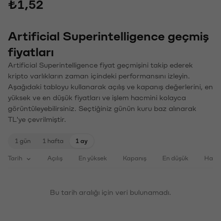
₺1,52
Artificial Superintelligence geçmiş
fiyatları
Artificial Superintelligence fiyat geçmişini takip ederek
kripto varlıkların zaman içindeki performansını izleyin.
Aşağıdaki tabloyu kullanarak açılış ve kapanış değerlerini, en
yüksek ve en düşük fiyatları ve işlem hacmini kolayca
görüntüleyebilirsiniz. Seçtiğiniz günün kuru baz alınarak
TL'ye çevrilmiştir.
1 gün
1 hafta
1 ay
Tarih
Açılış
En yüksek
Kapanış
En düşük
Haci
Bu tarih aralığı için veri bulunamadı.