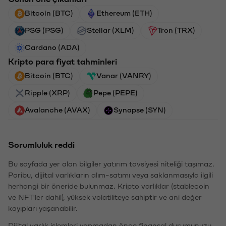
Bitcoin (BTC)
Ethereum (ETH)
PSG (PSG)
Stellar (XLM)
Tron (TRX)
Cardano (ADA)
Kripto para fiyat tahminleri
Bitcoin (BTC)
Vanar (VANRY)
Ripple (XRP)
Pepe (PEPE)
Avalanche (AVAX)
Synapse (SYN)
Sorumluluk reddi
Bu sayfada yer alan bilgiler yatırım tavsiyesi niteliği taşımaz.
Paribu, dijital varlıkların alım-satımı veya saklanmasıyla ilgili
herhangi bir öneride bulunmaz. Kripto varlıklar (stablecoin
ve NFT'ler dahil), yüksek volatiliteye sahiptir ve ani değer
kayıpları yaşanabilir.
Dijital varlık işlemleri yapmadan önce finansal durumunuzu