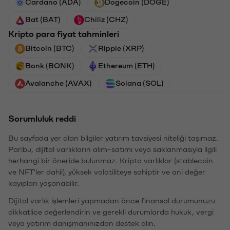
Cardano (ADA)
Dogecoin (DOGE)
Bat (BAT)
Chiliz (CHZ)
Kripto para fiyat tahminleri
Bitcoin (BTC)
Ripple (XRP)
Bonk (BONK)
Ethereum (ETH)
Avalanche (AVAX)
Solana (SOL)
Sorumluluk reddi
Bu sayfada yer alan bilgiler yatırım tavsiyesi niteliği taşımaz.
Paribu, dijital varlıkların alım-satımı veya saklanmasıyla ilgili
herhangi bir öneride bulunmaz. Kripto varlıklar (stablecoin
ve NFT'ler dahil), yüksek volatiliteye sahiptir ve ani değer
kayıpları yaşanabilir.
Dijital varlık işlemleri yapmadan önce finansal durumunuzu
dikkatlice değerlendirin ve gerekli durumlarda hukuk, vergi
veya yatırım danışmanınızdan destek alın.