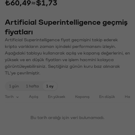
₺60,49
≈
$1,73
Artificial Superintelligence geçmiş
fiyatları
Artificial Superintelligence fiyat geçmişini takip ederek
kripto varlıkların zaman içindeki performansını izleyin.
Aşağıdaki tabloyu kullanarak açılış ve kapanış değerlerini, en
yüksek ve en düşük fiyatları ve işlem hacmini kolayca
görüntüleyebilirsiniz. Seçtiğiniz günün kuru baz alınarak
TL'ye çevrilmiştir.
1 gün
1 hafta
1 ay
Tarih
Açılış
En yüksek
Kapanış
En düşük
Haci
Bu tarih aralığı için veri bulunamadı.