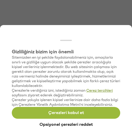
Gizliliğiniz bizim için önemli
Sitemizden en iyi şekilde faydalanabilmeniz için, amaçlarla
sınırlı ve gizliliğe uygun olacak şekilde çerezler aracılığıyla
kişisel verileriniz işlenmektedir. Bu web sitesinin çalışması için
gerekli olan çerezler zorunlu olarak kullanılmakta olup, açık
rıza vermeniz halinde deneyiminizi iyileştirmek, hizmetlerimizi
geliştirmek ve kişiselleştirme yapabilmek için farklı çerez türleri
kullanılabilecektir.
Çerezlerle verdiğiniz izni, istediğiniz zaman
Çerez tercihleri
sayfasını ziyaret ederek değiştirebilirsiniz.
Çerezler yoluyla işlenen kişisel verilerinize dair daha fazla bilgi
için Çerezlere Yönelik Aydınlatma Metni'ni inceleyebilirsiniz.
Çerezleri kabul et
Opsiyonel çerezleri reddet