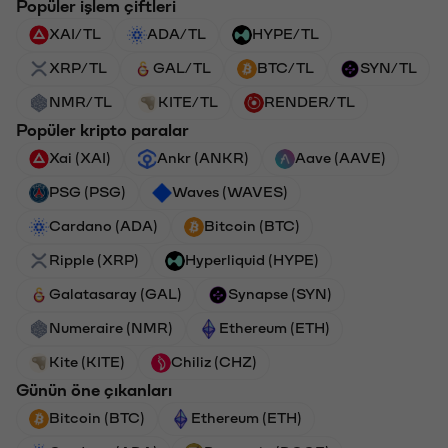
Popüler işlem çiftleri
XAI/TL
ADA/TL
HYPE/TL
XRP/TL
GAL/TL
BTC/TL
SYN/TL
NMR/TL
KITE/TL
RENDER/TL
Popüler kripto paralar
Xai (XAI)
Ankr (ANKR)
Aave (AAVE)
PSG (PSG)
Waves (WAVES)
Cardano (ADA)
Bitcoin (BTC)
Ripple (XRP)
Hyperliquid (HYPE)
Galatasaray (GAL)
Synapse (SYN)
Numeraire (NMR)
Ethereum (ETH)
Kite (KITE)
Chiliz (CHZ)
Günün öne çıkanları
Bitcoin (BTC)
Ethereum (ETH)