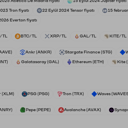
2025 Atletico De Madrid fiyatı
15 Eylül 2024 Jupiter fiyatı
2023 Tron fiyatı
22 Eylül 2024 Tensor fiyatı
15 februa
2026 Everton fiyatı
/TL
BTC/TL
XRP/TL
GAL/TL
KITE/TL
(AAVE)
Ankr (ANKR)
Stargate Finance (STG)
W
HNT)
Galatasaray (GAL)
Ethereum (ETH)
Kite 
r (XLM)
PSG (PSG)
Tron (TRX)
Waves (WAVES
VANRY)
Pepe (PEPE)
Avalanche (AVAX)
Synaps