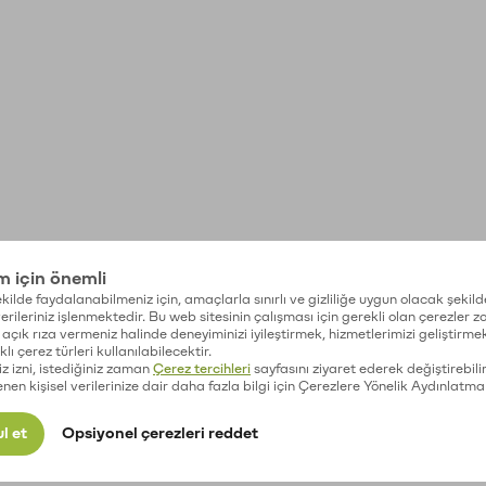
im için önemli
kilde faydalanabilmeniz için, amaçlarla sınırlı ve gizliliğe uygun olacak şekild
 verileriniz işlenmektedir. Bu web sitesinin çalışması için gerekli olan çerezler 
açık rıza vermeniz halinde deneyiminizi iyileştirmek, hizmetlerimizi geliştirmek
lı çerez türleri kullanılabilecektir.
iz izni, istediğiniz zaman
Çerez tercihleri
sayfasını ziyaret ederek değiştirebilir
enen kişisel verilerinize dair daha fazla bilgi için Çerezlere Yönelik Aydınlatma
l et
Opsiyonel çerezleri reddet