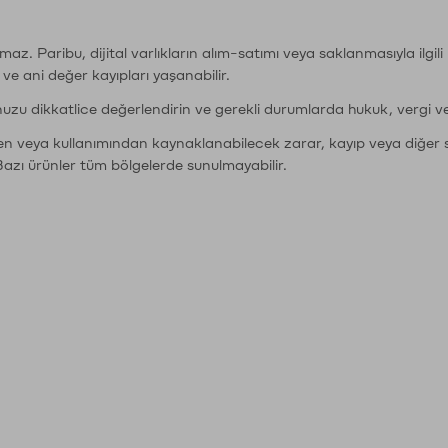
şımaz. Paribu, dijital varlıkların alım-satımı veya saklanmasıyla ilgi
r ve ani değer kayıpları yaşanabilir.
nuzu dikkatlice değerlendirin ve gerekli durumlarda hukuk, vergi v
den veya kullanımından kaynaklanabilecek zarar, kayıp veya diğer 
Bazı ürünler tüm bölgelerde sunulmayabilir.