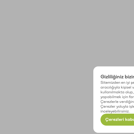
Gizliliğiniz biz
Sitemizden en iyi şe
aracılığıyla kişisel
kullanılmakta olup, 
yapabilmek için fark
Çerezlerle verdiğin
Çerezler yoluyla işl
inceleyebilirsiniz.
Çerezleri kabu