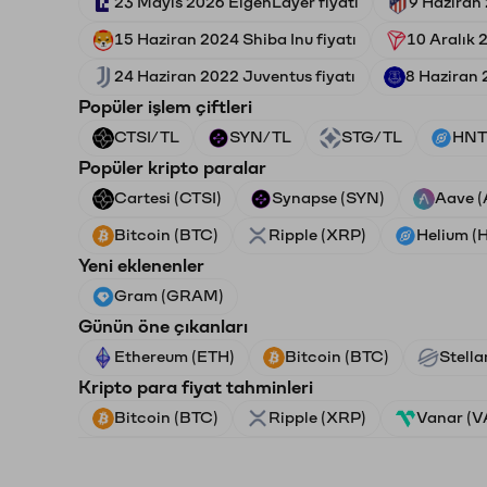
23 Mayıs 2026 EigenLayer fiyatı
9 Haziran 
15 Haziran 2024 Shiba Inu fiyatı
10 Aralık 
24 Haziran 2022 Juventus fiyatı
8 Haziran 
Popüler işlem çiftleri
CTSI/TL
SYN/TL
STG/TL
HNT
Popüler kripto paralar
Cartesi (CTSI)
Synapse (SYN)
Aave 
Bitcoin (BTC)
Ripple (XRP)
Helium (
Yeni eklenenler
Gram (GRAM)
Günün öne çıkanları
Ethereum (ETH)
Bitcoin (BTC)
Stella
Kripto para fiyat tahminleri
Bitcoin (BTC)
Ripple (XRP)
Vanar (