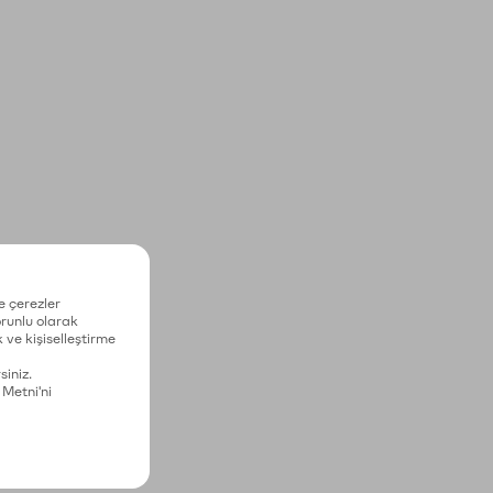
e çerezler
zorunlu olarak
 ve kişiselleştirme
siniz.
 Metni'ni