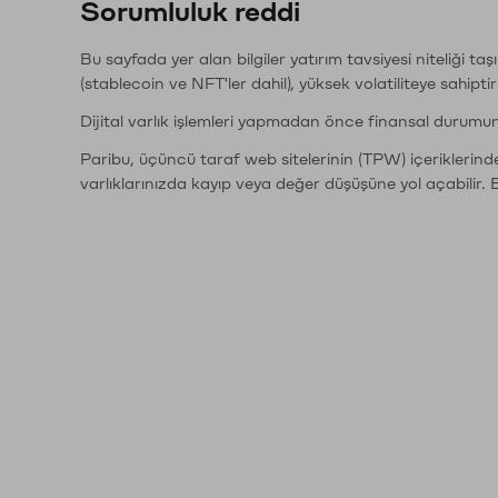
Sorumluluk reddi
Bu sayfada yer alan bilgiler yatırım tavsiyesi niteliği ta
(stablecoin ve NFT'ler dahil), yüksek volatiliteye sahipti
Dijital varlık işlemleri yapmadan önce finansal durumu
Paribu, üçüncü taraf web sitelerinin (TPW) içeriklerin
varlıklarınızda kayıp veya değer düşüşüne yol açabilir. 