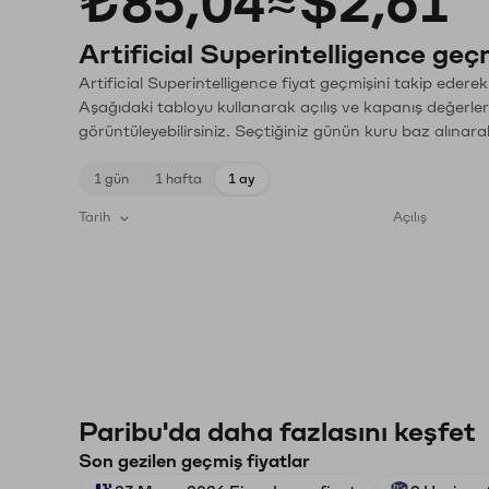
₺85,04
≈
$2,61
Artificial Superintelligence geçm
Artificial Superintelligence fiyat geçmişini takip ederek
Aşağıdaki tabloyu kullanarak açılış ve kapanış değerler
görüntüleyebilirsiniz. Seçtiğiniz günün kuru baz alınarak
1 gün
1 hafta
1 ay
Tarih
Açılış
Paribu'da daha fazlasını keşfet
Son gezilen geçmiş fiyatlar