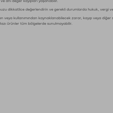
r ve ani değer kayıpları yaşanabilir.
nuzu dikkatlice değerlendirin ve gerekli durumlarda hukuk, vergi v
den veya kullanımından kaynaklanabilecek zarar, kayıp veya diğer 
Bazı ürünler tüm bölgelerde sunulmayabilir.