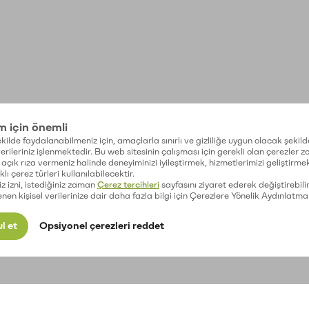
im için önemli
kilde faydalanabilmeniz için, amaçlarla sınırlı ve gizliliğe uygun olacak şekild
 verileriniz işlenmektedir. Bu web sitesinin çalışması için gerekli olan çerezler 
açık rıza vermeniz halinde deneyiminizi iyileştirmek, hizmetlerimizi geliştirmek
lı çerez türleri kullanılabilecektir.
iz izni, istediğiniz zaman
Çerez tercihleri
sayfasını ziyaret ederek değiştirebilir
enen kişisel verilerinize dair daha fazla bilgi için Çerezlere Yönelik Aydınlatma
l et
Opsiyonel çerezleri reddet