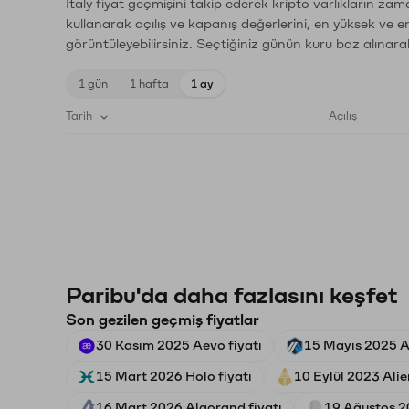
Italy fiyat geçmişini takip ederek kripto varlıkların za
kullanarak açılış ve kapanış değerlerini, en yüksek ve e
görüntüleyebilirsiniz. Seçtiğiniz günün kuru baz alınarak
1 gün
1 hafta
1 ay
Tarih
Açılış
Paribu'da daha fazlasını keşfet
Son gezilen geçmiş fiyatlar
30 Kasım 2025 Aevo fiyatı
15 Mayıs 2025 Ar
15 Mart 2026 Holo fiyatı
10 Eylül 2023 Alie
16 Mart 2026 Algorand fiyatı
19 Ağustos 2