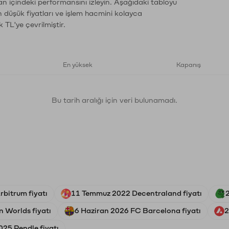
man içindeki performansını izleyin. Aşağıdaki tabloyu
n düşük fiyatları ve işlem hacmini kolayca
 TL'ye çevrilmiştir.
En yüksek
Kapanış
Bu tarih aralığı için veri bulunamadı.
bitrum fiyatı
11 Temmuz 2022 Decentraland fiyatı
n Worlds fiyatı
6 Haziran 2026 FC Barcelona fiyatı
2
025 Pendle fiyatı