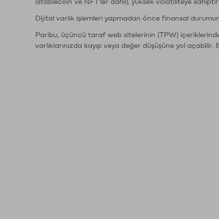
(stablecoin ve NFT'ler dahil), yüksek volatiliteye sahipti
Dijital varlık işlemleri yapmadan önce finansal durumu
Paribu, üçüncü taraf web sitelerinin (TPW) içeriklerin
varlıklarınızda kayıp veya değer düşüşüne yol açabilir. 