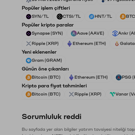
Popüler işlem çiftleri
SYN/TL
CTSI/TL
HNT/TL
BTC
Popüler kripto paralar
Synapse (SYN)
Aave (AAVE)
Ankr (
Ripple (XRP)
Ethereum (ETH)
Galata
Yeni eklenenler
Gram (GRAM)
Günün öne çıkanları
Bitcoin (BTC)
Ethereum (ETH)
PSG (
Kripto para fiyat tahminleri
Bitcoin (BTC)
Ripple (XRP)
Vanar (
Sorumluluk reddi
Bu sayfada yer alan bilgiler yatırım tavsiyesi niteliği ta