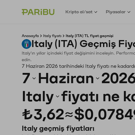
Kripto al/sat
Piyasalar
Anasayfa
Italy fiyatı
Italy (ITA) TL fiyat geçmişi
Italy (ITA) Geçmiş Fi
Italy'ın yıllar içindeki fiyat değişimini inceleyin. Perfo
edin.
7 Haziran 2026 tarihindeki Italy fiyatı ne kadard
7
Haziran
202
Italy
fiyatı ne 
₺3,62
≈
$0,0784
Italy geçmiş fiyatları