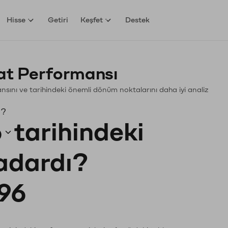
Hisse
Getiri
Keşfet
Destek
yat Performansı
rmansını ve tarihindeki önemli dönüm noktalarını daha iyi analiz
ı?
6
tarihindeki
kadardı?
96