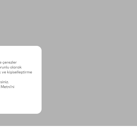
e çerezler
zorunlu olarak
 ve kişiselleştirme
siniz.
 Metni'ni