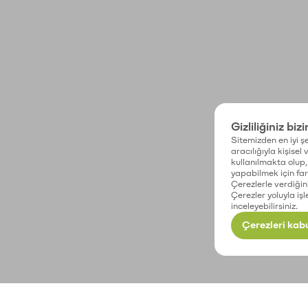
Gizliliğiniz biz
Sitemizden en iyi şe
aracılığıyla kişisel
kullanılmakta olup, 
yapabilmek için fark
Çerezlerle verdiğin
Çerezler yoluyla işl
inceleyebilirsiniz.
Çerezleri kabu