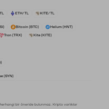
TL
ETH/TL
KITE/TL
SI)
Bitcoin (BTC)
Helium (HNT)
Tron (TRX)
Kite (KITE)
)
e (SYN)
li herhangi bir öneride bulunmaz. Kripto varlıklar