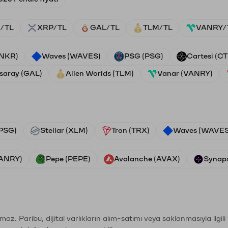
/TL
XRP/TL
GAL/TL
TLM/TL
VANRY/
ANKR)
Waves (WAVES)
PSG (PSG)
Cartesi (CT
saray (GAL)
Alien Worlds (TLM)
Vanar (VANRY)
PSG)
Stellar (XLM)
Tron (TRX)
Waves (WAVES
VANRY)
Pepe (PEPE)
Avalanche (AVAX)
Synaps
şımaz. Paribu, dijital varlıkların alım-satımı veya saklanmasıyla ilgi