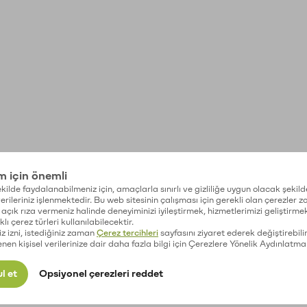
im için önemli
kilde faydalanabilmeniz için, amaçlarla sınırlı ve gizliliğe uygun olacak şekild
 verileriniz işlenmektedir. Bu web sitesinin çalışması için gerekli olan çerezler 
açık rıza vermeniz halinde deneyiminizi iyileştirmek, hizmetlerimizi geliştirmek
lı çerez türleri kullanılabilecektir.
iz izni, istediğiniz zaman
Çerez tercihleri
sayfasını ziyaret ederek değiştirebilir
enen kişisel verilerinize dair daha fazla bilgi için Çerezlere Yönelik Aydınlatma
l et
Opsiyonel çerezleri reddet