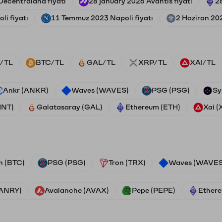
Decentraland fiyatı
28 january 2026 Avantis fiyatı
2
li fiyatı
11 Temmuz 2023 Napoli fiyatı
2 Haziran 202
/TL
BTC/TL
GAL/TL
XRP/TL
XAI/TL
Ankr (ANKR)
Waves (WAVES)
PSG (PSG)
Sy
HNT)
Galatasaray (GAL)
Ethereum (ETH)
Xai (
n (BTC)
PSG (PSG)
Tron (TRX)
Waves (WAVES
VANRY)
Avalanche (AVAX)
Pepe (PEPE)
Ethere