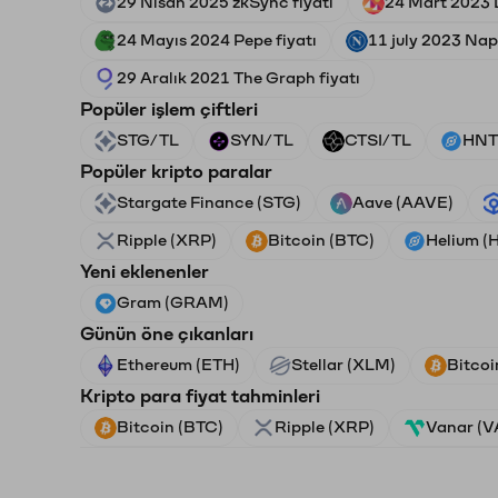
29 Nisan 2025 zkSync fiyatı
24 Mart 2023 
24 Mayıs 2024 Pepe fiyatı
11 july 2023 Napo
29 Aralık 2021 The Graph fiyatı
Popüler işlem çiftleri
STG/TL
SYN/TL
CTSI/TL
HNT
Popüler kripto paralar
Stargate Finance (STG)
Aave (AAVE)
Ripple (XRP)
Bitcoin (BTC)
Helium (
Yeni eklenenler
Gram (GRAM)
Günün öne çıkanları
Ethereum (ETH)
Stellar (XLM)
Bitcoi
Kripto para fiyat tahminleri
Bitcoin (BTC)
Ripple (XRP)
Vanar (