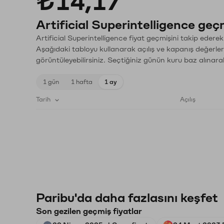
₺14,17
Artificial Superintelligence geçm
Artificial Superintelligence fiyat geçmişini takip ederek
Aşağıdaki tabloyu kullanarak açılış ve kapanış değerler
görüntüleyebilirsiniz. Seçtiğiniz günün kuru baz alınarak
1 gün
1 hafta
1 ay
Tarih
Açılış
Paribu'da daha fazlasını keşfet
Son gezilen geçmiş fiyatlar