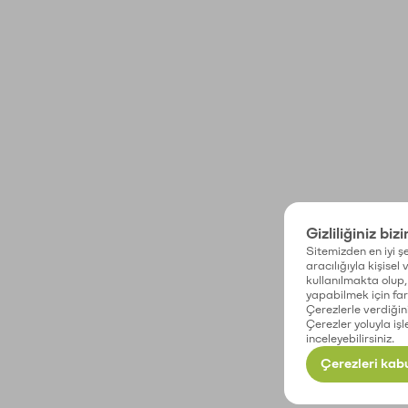
Gizliliğiniz biz
Sitemizden en iyi şe
aracılığıyla kişisel
kullanılmakta olup, 
yapabilmek için fark
Çerezlerle verdiğin
Çerezler yoluyla işl
inceleyebilirsiniz.
Çerezleri kabu