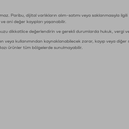
şımaz. Paribu, dijital varlıkların alım-satımı veya saklanmasıyla ilgi
r ve ani değer kayıpları yaşanabilir.
nuzu dikkatlice değerlendirin ve gerekli durumlarda hukuk, vergi v
den veya kullanımından kaynaklanabilecek zarar, kayıp veya diğer 
Bazı ürünler tüm bölgelerde sunulmayabilir.