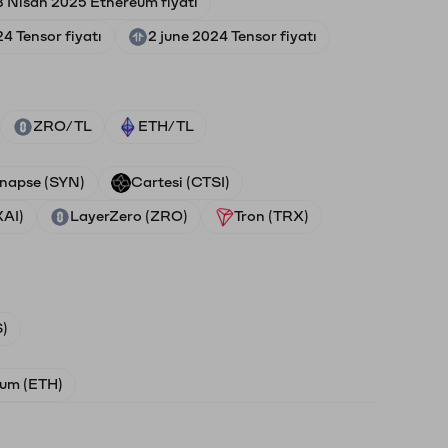
8 Nisan 2025 Ethereum fiyatı
4 Tensor fiyatı
2 june 2024 Tensor fiyatı
ZRO/TL
ETH/TL
napse (SYN)
Cartesi (CTSI)
XAI)
LayerZero (ZRO)
Tron (TRX)
)
um (ETH)