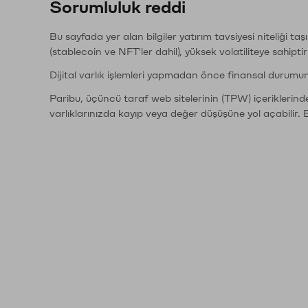
Sorumluluk reddi
Bu sayfada yer alan bilgiler yatırım tavsiyesi niteliği ta
(stablecoin ve NFT'ler dahil), yüksek volatiliteye sahipti
Dijital varlık işlemleri yapmadan önce finansal durumu
Paribu, üçüncü taraf web sitelerinin (TPW) içeriklerin
varlıklarınızda kayıp veya değer düşüşüne yol açabilir. 