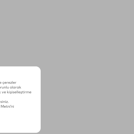
e çerezler
zorunlu olarak
 ve kişiselleştirme
siniz.
 Metni'ni