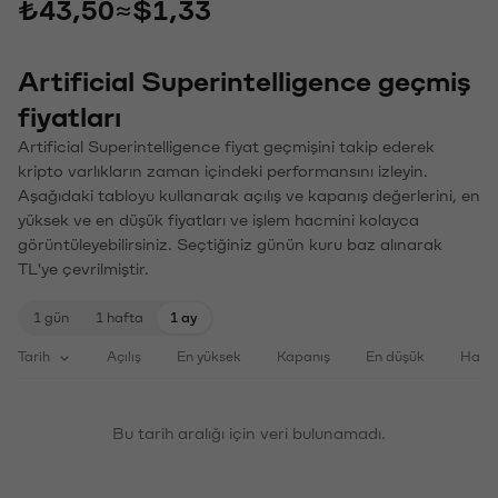
₺43,50
≈
$1,33
Artificial Superintelligence geçmiş
fiyatları
Artificial Superintelligence fiyat geçmişini takip ederek
kripto varlıkların zaman içindeki performansını izleyin.
Aşağıdaki tabloyu kullanarak açılış ve kapanış değerlerini, en
yüksek ve en düşük fiyatları ve işlem hacmini kolayca
görüntüleyebilirsiniz. Seçtiğiniz günün kuru baz alınarak
TL'ye çevrilmiştir.
1 gün
1 hafta
1 ay
Tarih
Açılış
En yüksek
Kapanış
En düşük
Haci
Bu tarih aralığı için veri bulunamadı.