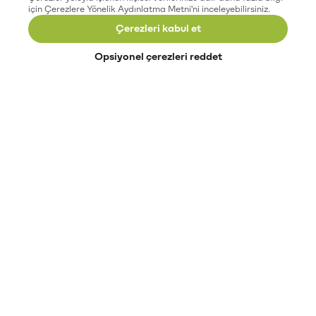
için Çerezlere Yönelik Aydınlatma Metni'ni inceleyebilirsiniz.
Çerezleri kabul et
Opsiyonel çerezleri reddet
Paribu’yu keşfet
Eğitimler
Etkinlikler
Açık pozisyonlar
Paribu sistem durumu
API dokümantasyonu
Paribu rehberi
Kripto varlık nasıl alınır?
Kripto varlık nedir?