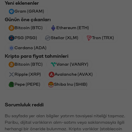
Yeni eklenenler
Gram (GRAM)
Günün öne çıkanları
Bitcoin (BTC)
Ethereum (ETH)
PSG (PSG)
Stellar (XLM)
Tron (TRX)
Cardano (ADA)
Kripto para fiyat tahminleri
Bitcoin (BTC)
Vanar (VANRY)
Ripple (XRP)
Avalanche (AVAX)
Pepe (PEPE)
Shiba Inu (SHIB)
Sorumluluk reddi
Bu sayfada yer alan bilgiler yatırım tavsiyesi niteliği taşımaz.
Paribu, dijital varlıkların alım-satımı veya saklanmasıyla ilgili
herhangi bir öneride bulunmaz. Kripto varlıklar (stablecoin