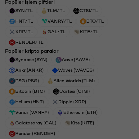
Popüler işlem çiftleri
SYN/TL
TLM/TL
CTSI/TL
HNT/TL
VANRY/TL
BTC/TL
XRP/TL
GAL/TL
KITE/TL
RENDER/TL
Popüler kripto paralar
Synapse (SYN)
Aave (AAVE)
Ankr (ANKR)
Waves (WAVES)
PSG (PSG)
Alien Worlds (TLM)
Bitcoin (BTC)
Cartesi (CTSI)
Helium (HNT)
Ripple (XRP)
Vanar (VANRY)
Ethereum (ETH)
Galatasaray (GAL)
Kite (KITE)
Render (RENDER)