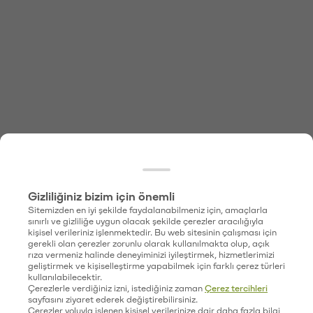
Gizliliğiniz bizim için önemli
Sitemizden en iyi şekilde faydalanabilmeniz için, amaçlarla
sınırlı ve gizliliğe uygun olacak şekilde çerezler aracılığıyla
kişisel verileriniz işlenmektedir. Bu web sitesinin çalışması için
gerekli olan çerezler zorunlu olarak kullanılmakta olup, açık
rıza vermeniz halinde deneyiminizi iyileştirmek, hizmetlerimizi
geliştirmek ve kişiselleştirme yapabilmek için farklı çerez türleri
kullanılabilecektir.
Çerezlerle verdiğiniz izni, istediğiniz zaman
Çerez tercihleri
sayfasını ziyaret ederek değiştirebilirsiniz.
Çerezler yoluyla işlenen kişisel verilerinize dair daha fazla bilgi