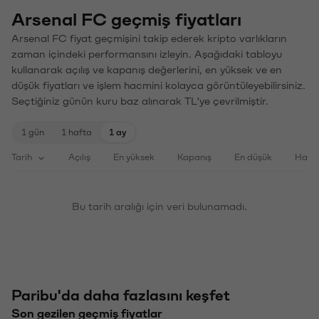
Arsenal FC geçmiş fiyatları
Arsenal FC fiyat geçmişini takip ederek kripto varlıkların
zaman içindeki performansını izleyin. Aşağıdaki tabloyu
kullanarak açılış ve kapanış değerlerini, en yüksek ve en
düşük fiyatları ve işlem hacmini kolayca görüntüleyebilirsiniz.
Seçtiğiniz günün kuru baz alınarak TL'ye çevrilmiştir.
1 gün
1 hafta
1 ay
Tarih
Açılış
En yüksek
Kapanış
En düşük
Haci
Bu tarih aralığı için veri bulunamadı.
Paribu'da daha fazlasını keşfet
Son gezilen geçmiş fiyatlar