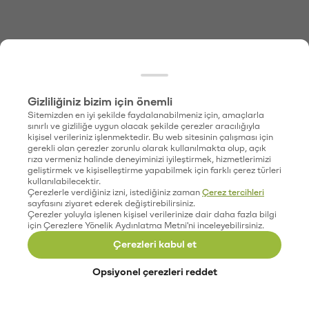
Gizliliğiniz bizim için önemli
Sitemizden en iyi şekilde faydalanabilmeniz için, amaçlarla
sınırlı ve gizliliğe uygun olacak şekilde çerezler aracılığıyla
kişisel verileriniz işlenmektedir. Bu web sitesinin çalışması için
gerekli olan çerezler zorunlu olarak kullanılmakta olup, açık
rıza vermeniz halinde deneyiminizi iyileştirmek, hizmetlerimizi
geliştirmek ve kişiselleştirme yapabilmek için farklı çerez türleri
kullanılabilecektir.
Çerezlerle verdiğiniz izni, istediğiniz zaman
Çerez tercihleri
sayfasını ziyaret ederek değiştirebilirsiniz.
Çerezler yoluyla işlenen kişisel verilerinize dair daha fazla bilgi
için Çerezlere Yönelik Aydınlatma Metni'ni inceleyebilirsiniz.
Çerezleri kabul et
Opsiyonel çerezleri reddet