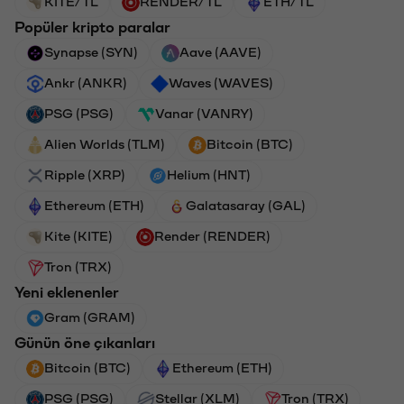
KITE/TL
RENDER/TL
ETH/TL
Popüler kripto paralar
Synapse (SYN)
Aave (AAVE)
Ankr (ANKR)
Waves (WAVES)
PSG (PSG)
Vanar (VANRY)
Alien Worlds (TLM)
Bitcoin (BTC)
Ripple (XRP)
Helium (HNT)
Ethereum (ETH)
Galatasaray (GAL)
Kite (KITE)
Render (RENDER)
Tron (TRX)
Yeni eklenenler
Gram (GRAM)
Günün öne çıkanları
Bitcoin (BTC)
Ethereum (ETH)
PSG (PSG)
Stellar (XLM)
Tron (TRX)