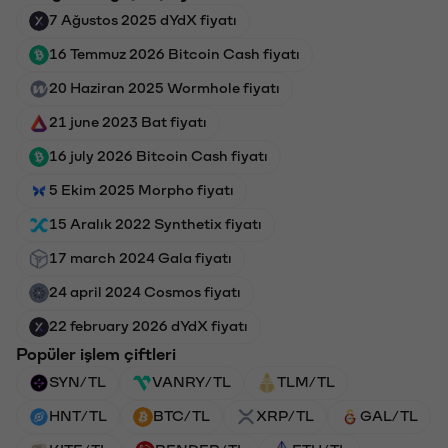
7 Ağustos 2025 dYdX fiyatı
16 Temmuz 2026 Bitcoin Cash fiyatı
20 Haziran 2025 Wormhole fiyatı
21 june 2023 Bat fiyatı
16 july 2026 Bitcoin Cash fiyatı
5 Ekim 2025 Morpho fiyatı
15 Aralık 2022 Synthetix fiyatı
17 march 2024 Gala fiyatı
24 april 2024 Cosmos fiyatı
22 february 2026 dYdX fiyatı
Popüler işlem çiftleri
SYN/TL
VANRY/TL
TLM/TL
HNT/TL
BTC/TL
XRP/TL
GAL/TL