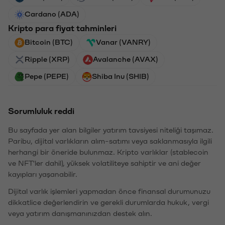
Cardano (ADA)
Kripto para fiyat tahminleri
Bitcoin (BTC)
Vanar (VANRY)
Ripple (XRP)
Avalanche (AVAX)
Pepe (PEPE)
Shiba Inu (SHIB)
Sorumluluk reddi
Bu sayfada yer alan bilgiler yatırım tavsiyesi niteliği taşımaz.
Paribu, dijital varlıkların alım-satımı veya saklanmasıyla ilgili
herhangi bir öneride bulunmaz. Kripto varlıklar (stablecoin
ve NFT'ler dahil), yüksek volatiliteye sahiptir ve ani değer
kayıpları yaşanabilir.
Dijital varlık işlemleri yapmadan önce finansal durumunuzu
dikkatlice değerlendirin ve gerekli durumlarda hukuk, vergi
veya yatırım danışmanınızdan destek alın.