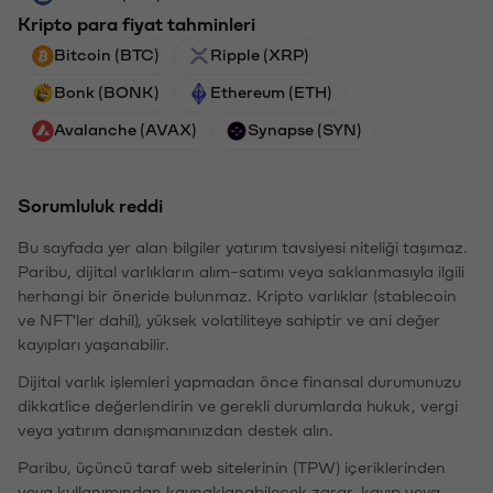
Kripto para fiyat tahminleri
Bitcoin (BTC)
Ripple (XRP)
Bonk (BONK)
Ethereum (ETH)
Avalanche (AVAX)
Synapse (SYN)
Sorumluluk reddi
Bu sayfada yer alan bilgiler yatırım tavsiyesi niteliği taşımaz.
Paribu, dijital varlıkların alım-satımı veya saklanmasıyla ilgili
herhangi bir öneride bulunmaz. Kripto varlıklar (stablecoin
ve NFT'ler dahil), yüksek volatiliteye sahiptir ve ani değer
kayıpları yaşanabilir.
Dijital varlık işlemleri yapmadan önce finansal durumunuzu
dikkatlice değerlendirin ve gerekli durumlarda hukuk, vergi
veya yatırım danışmanınızdan destek alın.
Paribu, üçüncü taraf web sitelerinin (TPW) içeriklerinden
veya kullanımından kaynaklanabilecek zarar, kayıp veya