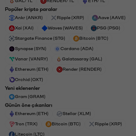
GAL/TL
RENDER/TL
ETH/TL
Popüler kripto paralar
Ankr (ANKR)
Ripple (XRP)
Aave (AAVE)
Xai (XAI)
Waves (WAVES)
PSG (PSG)
Stargate Finance (STG)
Bitcoin (BTC)
Synapse (SYN)
Cardano (ADA)
Vanar (VANRY)
Galatasaray (GAL)
Ethereum (ETH)
Render (RENDER)
Orchid (OXT)
Yeni eklenenler
Gram (GRAM)
Günün öne çıkanları
Ethereum (ETH)
Stellar (XLM)
Tron (TRX)
Bitcoin (BTC)
Ripple (XRP)
Litecoin (LTC)