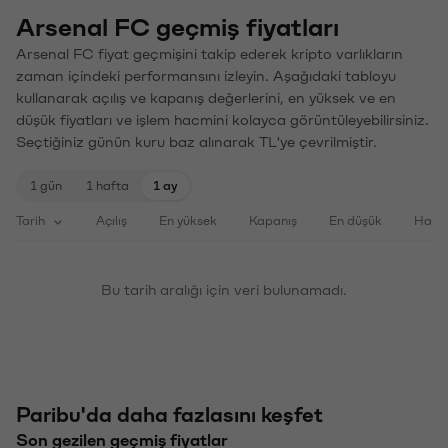
Arsenal FC geçmiş fiyatları
Arsenal FC fiyat geçmişini takip ederek kripto varlıkların
zaman içindeki performansını izleyin. Aşağıdaki tabloyu
kullanarak açılış ve kapanış değerlerini, en yüksek ve en
düşük fiyatları ve işlem hacmini kolayca görüntüleyebilirsiniz.
Seçtiğiniz günün kuru baz alınarak TL'ye çevrilmiştir.
1 gün
1 hafta
1 ay
Tarih
Açılış
En yüksek
Kapanış
En düşük
Haci
Bu tarih aralığı için veri bulunamadı.
Paribu'da daha fazlasını keşfet
Son gezilen geçmiş fiyatlar