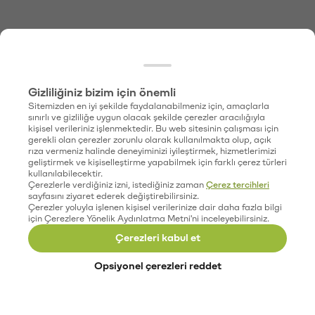
Gizliliğiniz bizim için önemli
Sitemizden en iyi şekilde faydalanabilmeniz için, amaçlarla
sınırlı ve gizliliğe uygun olacak şekilde çerezler aracılığıyla
kişisel verileriniz işlenmektedir. Bu web sitesinin çalışması için
gerekli olan çerezler zorunlu olarak kullanılmakta olup, açık
rıza vermeniz halinde deneyiminizi iyileştirmek, hizmetlerimizi
geliştirmek ve kişiselleştirme yapabilmek için farklı çerez türleri
kullanılabilecektir.
Çerezlerle verdiğiniz izni, istediğiniz zaman
Çerez tercihleri
sayfasını ziyaret ederek değiştirebilirsiniz.
Çerezler yoluyla işlenen kişisel verilerinize dair daha fazla bilgi
için Çerezlere Yönelik Aydınlatma Metni'ni inceleyebilirsiniz.
Çerezleri kabul et
Opsiyonel çerezleri reddet