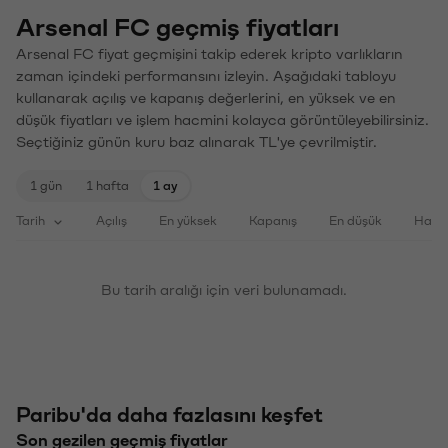
Arsenal FC geçmiş fiyatları
Arsenal FC fiyat geçmişini takip ederek kripto varlıkların
zaman içindeki performansını izleyin. Aşağıdaki tabloyu
kullanarak açılış ve kapanış değerlerini, en yüksek ve en
düşük fiyatları ve işlem hacmini kolayca görüntüleyebilirsiniz.
Seçtiğiniz günün kuru baz alınarak TL'ye çevrilmiştir.
1 gün
1 hafta
1 ay
Tarih
Açılış
En yüksek
Kapanış
En düşük
Haci
Bu tarih aralığı için veri bulunamadı.
Paribu'da daha fazlasını keşfet
Son gezilen geçmiş fiyatlar