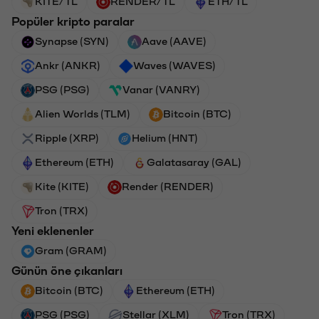
KITE/TL
RENDER/TL
ETH/TL
Popüler kripto paralar
Synapse (SYN)
Aave (AAVE)
Ankr (ANKR)
Waves (WAVES)
PSG (PSG)
Vanar (VANRY)
Alien Worlds (TLM)
Bitcoin (BTC)
Ripple (XRP)
Helium (HNT)
Ethereum (ETH)
Galatasaray (GAL)
Kite (KITE)
Render (RENDER)
Tron (TRX)
Yeni eklenenler
Gram (GRAM)
Günün öne çıkanları
Bitcoin (BTC)
Ethereum (ETH)
PSG (PSG)
Stellar (XLM)
Tron (TRX)