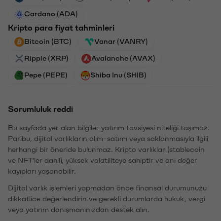
Cardano (ADA)
Kripto para fiyat tahminleri
Bitcoin (BTC)
Vanar (VANRY)
Ripple (XRP)
Avalanche (AVAX)
Pepe (PEPE)
Shiba Inu (SHIB)
Sorumluluk reddi
Bu sayfada yer alan bilgiler yatırım tavsiyesi niteliği taşımaz.
Paribu, dijital varlıkların alım-satımı veya saklanmasıyla ilgili
herhangi bir öneride bulunmaz. Kripto varlıklar (stablecoin
ve NFT'ler dahil), yüksek volatiliteye sahiptir ve ani değer
kayıpları yaşanabilir.
Dijital varlık işlemleri yapmadan önce finansal durumunuzu
dikkatlice değerlendirin ve gerekli durumlarda hukuk, vergi
veya yatırım danışmanınızdan destek alın.