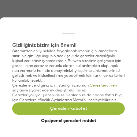
Gizliliğiniz bizim için önemli
Sitemizden en iyi şekilde faydalanabilmeniz için, amaçlarla
sınırlı ve gizliliğe uygun olacak şekilde çerezler aracılığıyla
kişisel verileriniz işlenmektedir. Bu web sitesinin çalışması için
gerekli olan çerezler zorunlu olarak kullanılmakta olup, açık
rıza vermeniz halinde deneyiminizi iyileştirmek, hizmetlerimizi
geliştirmek ve kişiselleştirme yapabilmek için farklı çerez türleri
kullanılabilecektir.
Çerezlerle verdiğiniz izni, istediğiniz zaman
Çerez tercihleri
sayfasını ziyaret ederek değiştirebilirsiniz.
Çerezler yoluyla işlenen kişisel verilerinize dair daha fazla bilgi
için Çerezlere Yönelik Aydınlatma Metni'ni inceleyebilirsiniz.
Çerezleri kabul et
Opsiyonel çerezleri reddet