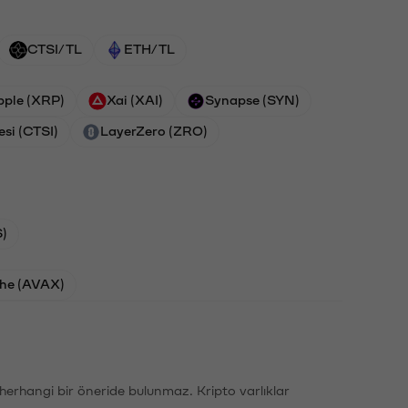
CTSI/TL
ETH/TL
pple (XRP)
Xai (XAI)
Synapse (SYN)
esi (CTSI)
LayerZero (ZRO)
)
he (AVAX)
li herhangi bir öneride bulunmaz. Kripto varlıklar