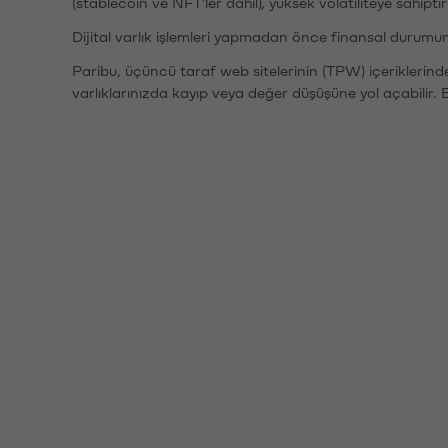
(stablecoin ve NFT'ler dahil), yüksek volatiliteye sahipti
Dijital varlık işlemleri yapmadan önce finansal durumu
Paribu, üçüncü taraf web sitelerinin (TPW) içeriklerin
varlıklarınızda kayıp veya değer düşüşüne yol açabilir. 