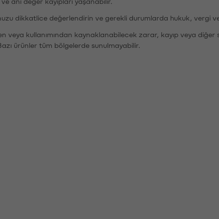
r ve ani değer kayıpları yaşanabilir.
nuzu dikkatlice değerlendirin ve gerekli durumlarda hukuk, vergi v
den veya kullanımından kaynaklanabilecek zarar, kayıp veya diğer 
Bazı ürünler tüm bölgelerde sunulmayabilir.