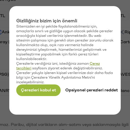
TL
HNT/TL
BTC/TL
GAL/TL
OXT/TL
Gizliliğiniz bizim için önemli
Sitemizden en iyi şekilde faydalanabilmeniz için,
amaçlarla sınırlı ve gizliliğe uygun olacak şekilde çerezler
Ankr (ANKR)
Waves (WAVES)
PSG (PSG)
Ri
aracılığıyla kişisel verileriniz işlenmektedir. Bu web
sitesinin çalışması için gerekli olan çerezler zorunlu olarak
aray (GAL)
Ethereum (ETH)
Orchid (OXT)
Cart
kullanılmakta olup, açık rıza vermeniz halinde
deneyiminizi iyileştirmek, hizmetlerimizi geliştirmek ve
kişiselleştirme yapabilmek için farklı çerez türleri
kullanılabilecektir.
Çerezlerle verdiğiniz izni, istediğiniz zaman
Çerez
tercihleri
sayfasını ziyaret ederek değiştirebilirsiniz.
Çerezler yoluyla işlenen kişisel verilerinize dair daha fazla
PSG)
Bitcoin (BTC)
Tron (TRX)
Waves (WAVES
bilgi için Çerezlere Yönelik Aydınlatma Metni'ni
inceleyebilirsiniz.
Çerezleri kabul et
Opsiyonel çerezleri reddet
VANRY)
Bonk (BONK)
Ethereum (ETH)
Avalanc
şımaz. Paribu, dijital varlıkların alım-satımı veya saklanmasıyla ilgi