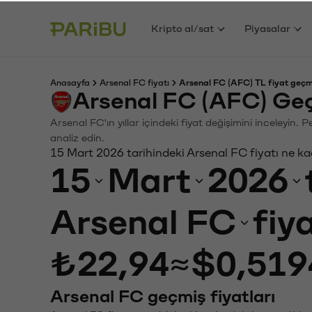
Kripto al/sat
Piyasalar
Anasayfa
Arsenal FC fiyatı
Arsenal FC (AFC) TL fiyat geçm
Arsenal FC (AFC) Geç
Arsenal FC'ın yıllar içindeki fiyat değişimini inceleyin.
analiz edin.
15 Mart 2026 tarihindeki Arsenal FC fiyatı ne k
15
Mart
2026
Arsenal FC
fiy
₺22,94
≈
$0,519
Arsenal FC geçmiş fiyatları