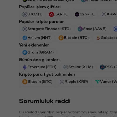
Popüler işlem çiftleri
STG/TL
XAI/TL
SYN/TL
XRP/
Popüler kripto paralar
Stargate Finance (STG)
Aave (AAVE)
Helium (HNT)
Bitcoin (BTC)
Galatas
Yeni eklenenler
Gram (GRAM)
Günün öne çıkanları
Ethereum (ETH)
Stellar (XLM)
PSG (
Kripto para fiyat tahminleri
Bitcoin (BTC)
Ripple (XRP)
Vanar (
Sorumluluk reddi
Bu sayfada yer alan bilgiler yatırım tavsiyesi niteliği ta