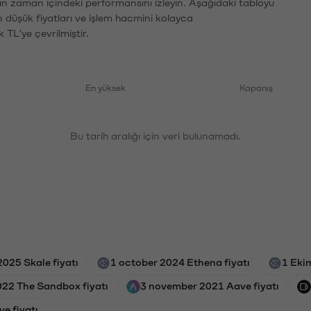
rın zaman içindeki performansını izleyin. Aşağıdaki tabloyu
n düşük fiyatları ve işlem hacmini kolayca
 TL'ye çevrilmiştir.
En yüksek
Kapanış
Bu tarih aralığı için veri bulunamadı.
2025 Skale fiyatı
1 october 2024 Ethena fiyatı
1 Eki
22 The Sandbox fiyatı
3 november 2021 Aave fiyatı
e fiyatı