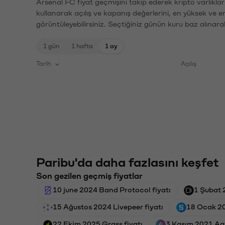
Arsenal FC fiyat geçmişini takip ederek kripto varlıkla
kullanarak açılış ve kapanış değerlerini, en yüksek ve e
görüntüleyebilirsiniz. Seçtiğiniz günün kuru baz alınarak
1 gün
1 hafta
1 ay
Tarih
Açılış
Paribu'da daha fazlasını keşfet
Son gezilen geçmiş fiyatlar
10 june 2024 Band Protocol fiyatı
1 Şubat 
15 Ağustos 2024 Livepeer fiyatı
18 Ocak 20
22 Ekim 2025 Grass fiyatı
3 Kasım 2021 Aav