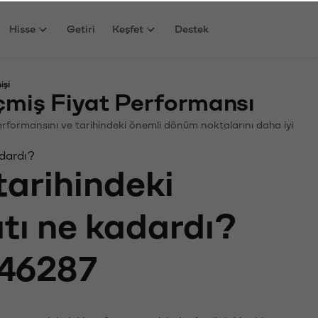
Hisse
Getiri
Keşfet
Destek
işi
miş Fiyat Performansı
 Performansını ve tarihindeki önemli dönüm noktalarını daha iyi
adardı?
tarihindeki
atı ne kadardı?
46287