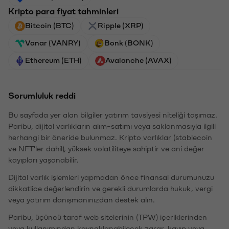
Kripto para fiyat tahminleri
Bitcoin (BTC)
Ripple (XRP)
Vanar (VANRY)
Bonk (BONK)
Ethereum (ETH)
Avalanche (AVAX)
Sorumluluk reddi
Bu sayfada yer alan bilgiler yatırım tavsiyesi niteliği taşımaz.
Paribu, dijital varlıkların alım-satımı veya saklanmasıyla ilgili
herhangi bir öneride bulunmaz. Kripto varlıklar (stablecoin
ve NFT'ler dahil), yüksek volatiliteye sahiptir ve ani değer
kayıpları yaşanabilir.
Dijital varlık işlemleri yapmadan önce finansal durumunuzu
dikkatlice değerlendirin ve gerekli durumlarda hukuk, vergi
veya yatırım danışmanınızdan destek alın.
Paribu, üçüncü taraf web sitelerinin (TPW) içeriklerinden
veya kullanımından kaynaklanabilecek zarar, kayıp veya