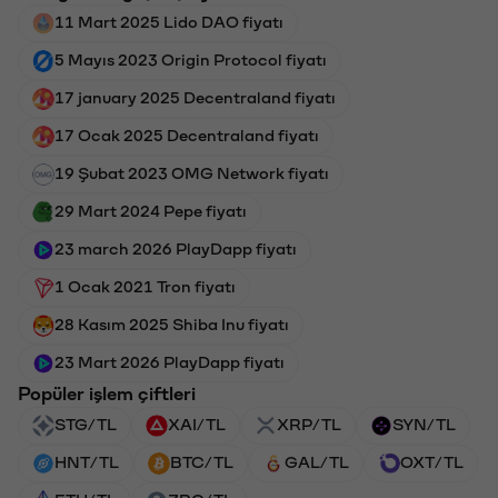
11 Mart 2025 Lido DAO fiyatı
5 Mayıs 2023 Origin Protocol fiyatı
17 january 2025 Decentraland fiyatı
17 Ocak 2025 Decentraland fiyatı
19 Şubat 2023 OMG Network fiyatı
29 Mart 2024 Pepe fiyatı
23 march 2026 PlayDapp fiyatı
1 Ocak 2021 Tron fiyatı
28 Kasım 2025 Shiba Inu fiyatı
23 Mart 2026 PlayDapp fiyatı
Popüler işlem çiftleri
STG/TL
XAI/TL
XRP/TL
SYN/TL
HNT/TL
BTC/TL
GAL/TL
OXT/TL