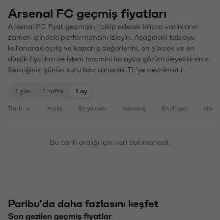
Arsenal FC geçmiş fiyatları
Arsenal FC fiyat geçmişini takip ederek kripto varlıkların
zaman içindeki performansını izleyin. Aşağıdaki tabloyu
kullanarak açılış ve kapanış değerlerini, en yüksek ve en
düşük fiyatları ve işlem hacmini kolayca görüntüleyebilirsiniz.
Seçtiğiniz günün kuru baz alınarak TL'ye çevrilmiştir.
1 gün
1 hafta
1 ay
Tarih
Açılış
En yüksek
Kapanış
En düşük
Haci
Bu tarih aralığı için veri bulunamadı.
Paribu'da daha fazlasını keşfet
Son gezilen geçmiş fiyatlar