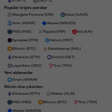
ETH/TL
ZRO/TL
Popüler kripto paralar
Stargate Finance (STG)
Aave (AAVE)
Ankr (ANKR)
Waves (WAVES)
PSG (PSG)
Ripple (XRP)
Xai (XAI)
Synapse (SYN)
Helium (HNT)
Bitcoin (BTC)
Galatasaray (GAL)
Ethereum (ETH)
Orchid (OXT)
LayerZero (ZRO)
Tron (TRX)
Yeni eklenenler
Gram (GRAM)
Günün öne çıkanları
Ethereum (ETH)
Stellar (XLM)
PSG (PSG)
Bitcoin (BTC)
Tron (TRX)
Waves (WAVES)