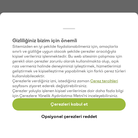
Gizliliğiniz bizim için önemli
Sitemizden en iyi şekilde faydalanabilmeniz için, amaçlarla
sınırlı ve gizliliğe uygun olacak şekilde çerezler aracılığıyla
kişisel verileriniz işlenmektedir. Bu web sitesinin çalışması için
gerekli olan çerezler zorunlu olarak kullanılmakta olup, açık
rıza vermeniz halinde deneyiminizi iyileştirmek, hizmetlerimizi
geliştirmek ve kişiselleştirme yapabilmek için farklı çerez türleri
kullanılabilecektir.
Çerezlerle verdiğiniz izni, istediğiniz zaman
Çerez tercihleri
sayfasını ziyaret ederek değiştirebilirsiniz.
Çerezler yoluyla işlenen kişisel verilerinize dair daha fazla bilgi
için Çerezlere Yönelik Aydınlatma Metni'ni inceleyebilirsiniz.
Çerezleri kabul et
Opsiyonel çerezleri reddet