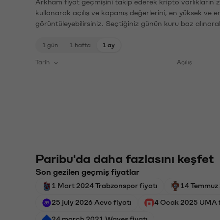
Arkham fiyat geçmişini takip ederek kripto varlıkların 
kullanarak açılış ve kapanış değerlerini, en yüksek ve e
görüntüleyebilirsiniz. Seçtiğiniz günün kuru baz alınarak
1 gün
1 hafta
1 ay
Tarih
Açılış
Paribu'da daha fazlasını keşfet
Son gezilen geçmiş fiyatlar
1 Mart 2024 Trabzonspor fiyatı
14 Temmuz 2
25 july 2026 Aevo fiyatı
4 Ocak 2025 UMA f
24 march 2021 Waves fiyatı