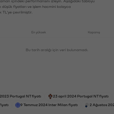
zaman içindeki performansını izleyin. Aşağıdaki tabloyu
n düşük fiyatları ve işlem hacmini kolayca
 TL'ye çevrilmiştir.
En yüksek
Kapanış
Bu tarih aralığı için veri bulunamadı.
023 Portugal NT fiyatı
23 april 2024 Portugal NT fiyatı
iyatı
9 Temmuz 2024 Inter Milan fiyatı
2 Ağustos 202