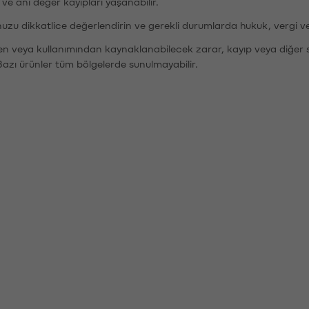
r ve ani değer kayıpları yaşanabilir.
nuzu dikkatlice değerlendirin ve gerekli durumlarda hukuk, vergi v
den veya kullanımından kaynaklanabilecek zarar, kayıp veya diğer 
Bazı ürünler tüm bölgelerde sunulmayabilir.