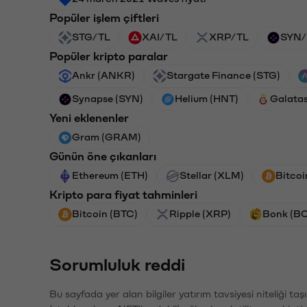
Popüler işlem çiftleri
STG/TL
XAI/TL
XRP/TL
SYN/
Popüler kripto paralar
Ankr (ANKR)
Stargate Finance (STG)
Synapse (SYN)
Helium (HNT)
Galata
Yeni eklenenler
Gram (GRAM)
Günün öne çıkanları
Ethereum (ETH)
Stellar (XLM)
Bitcoi
Kripto para fiyat tahminleri
Bitcoin (BTC)
Ripple (XRP)
Bonk (B
Sorumluluk reddi
Bu sayfada yer alan bilgiler yatırım tavsiyesi niteliği ta