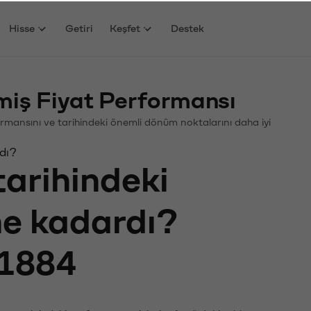
Hisse
Getiri
Keşfet
Destek
ş Fiyat Performansı
rformansını ve tarihindeki önemli dönüm noktalarını daha iyi
dı?
tarihindeki
 ne kadardı?
1884