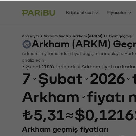
Kripto al/sat
Piyasalar
Anasayfa
Arkham fiyatı
Arkham (ARKM) TL fiyat geçmişi
Arkham (ARKM) Geçmi
Arkham'ın yıllar içindeki fiyat değişimini inceleyin. Pe
analiz edin.
7 Şubat 2026 tarihindeki Arkham fiyatı ne kadar
7
Şubat
2026
Arkham
fiyatı
₺5,31
≈
$0,1216
Arkham geçmiş fiyatları