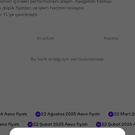
zaman içindeki performansını izleyin. Aşağıdaki tabloyu
n düşük fiyatları ve işlem hacmini kolayca
 TL'ye çevrilmiştir.
En yüksek
Kapanış
Bu tarih aralığı için veri bulunamadı.
6 Aevo fiyatı
22 Ağustos 2025 Aevo fiyatı
22 Mart 2
vo fiyatı
22 Şubat 2025 Aevo fiyatı
22 Şubat 2026 A