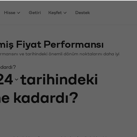
Hisse
Getiri
Keşfet
Destek
ş Fiyat Performansı
rformansını ve tarihindeki önemli dönüm noktalarını daha iyi
adardı?
24
tarihindeki
 ne kadardı?