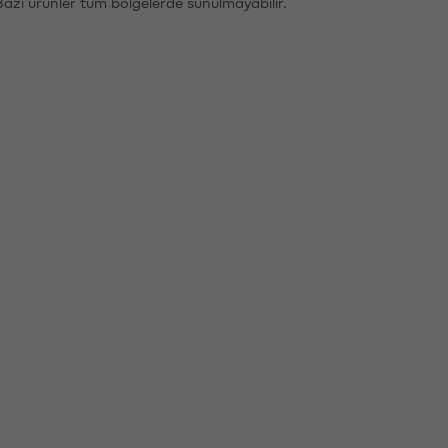
Bazı ürünler tüm bölgelerde sunulmayabilir.