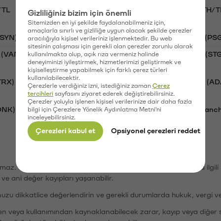
/TL
BTC/TL
VANRY/TL
GAL/TL
ETH/T
Gizliliğiniz bizim için önemli
Sitemizden en iyi şekilde faydalanabilmeniz için,
amaçlarla sınırlı ve gizliliğe uygun olacak şekilde çerezler
(SYN)
Aave (AAVE)
Waves (WAVES)
PSG (PS
aracılığıyla kişisel verileriniz işlenmektedir. Bu web
sitesinin çalışması için gerekli olan çerezler zorunlu olarak
 (VANRY)
Galatasaray (GAL)
Stargate Finance (ST
kullanılmakta olup, açık rıza vermeniz halinde
deneyiminizi iyileştirmek, hizmetlerimizi geliştirmek ve
kişiselleştirme yapabilmek için farklı çerez türleri
kullanılabilecektir.
TRX)
Bitcoin (BTC)
Ripple (XRP)
Cardano (AD
Çerezlerle verdiğiniz izni, istediğiniz zaman
Çerez
tercihleri
sayfasını ziyaret ederek değiştirebilirsiniz.
Çerezler yoluyla işlenen kişisel verilerinize dair daha fazla
ONK)
Ethereum (ETH)
Synapse (SYN)
Avalanc
bilgi için Çerezlere Yönelik Aydınlatma Metni'ni
inceleyebilirsiniz.
Çerezleri kabul et
Opsiyonel çerezleri reddet
şımaz. Paribu, dijital varlıkların alım-satımı veya saklanmasıyla ilgi
r ve ani değer kayıpları yaşanabilir.
nuzu dikkatlice değerlendirin ve gerekli durumlarda hukuk, vergi v
den veya kullanımından kaynaklanabilecek zarar, kayıp veya diğer 