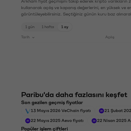
Arkham fiyat geçmişini takip ederek kripto varlıkların 
kullanarak açılış ve kapanış değerlerini, en yüksek ve e
görüntüleyebilirsiniz. Seçtiğiniz günün kuru baz alınarak
1 gün
1 hafta
1 ay
Tarih
Açılış
Paribu'da daha fazlasını keşfet
Son gezilen geçmiş fiyatlar
13 Mayıs 2026 VeChain fiyatı
21 Şubat 202
22 Mayıs 2025 Aevo fiyatı
22 Nisan 2025 Ae
Popüler işlem çiftleri