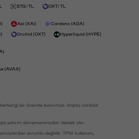
L
STG/TL
OXT/TL
G)
Xai (XAI)
Cardano (ADA)
G)
Orchid (OXT)
Hyperliquid (HYPE)
A)
he (AVAX)
li herhangi bir öneride bulunmaz. Kripto varlıklar
eya yatırım danışmanınızdan destek alın.
sonuçlardan sorumlu değildir. TPW kullanımı,