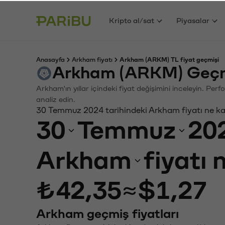
Kripto al/sat
Piyasalar
Anasayfa
Arkham fiyatı
Arkham (ARKM) TL fiyat geçmişi
Arkham (ARKM) Geçmi
Arkham'ın yıllar içindeki fiyat değişimini inceleyin. Pe
analiz edin.
30 Temmuz 2024 tarihindeki Arkham fiyatı ne k
30
Temmuz
20
Arkham
fiyatı
₺42,35
≈
$1,27
Arkham geçmiş fiyatları