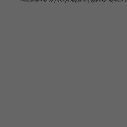
varlıklarınızda kayıp veya değer düşüşüne yol açabilir. 