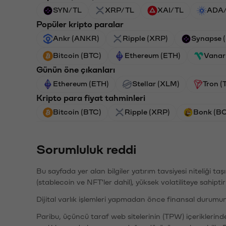
SYN/TL
XRP/TL
XAI/TL
ADA
Popüler kripto paralar
Ankr (ANKR)
Ripple (XRP)
Synapse 
Bitcoin (BTC)
Ethereum (ETH)
Vanar
Günün öne çıkanları
Ethereum (ETH)
Stellar (XLM)
Tron (
Kripto para fiyat tahminleri
Bitcoin (BTC)
Ripple (XRP)
Bonk (B
Sorumluluk reddi
Bu sayfada yer alan bilgiler yatırım tavsiyesi niteliği ta
(stablecoin ve NFT'ler dahil), yüksek volatiliteye sahipti
Dijital varlık işlemleri yapmadan önce finansal durumu
Paribu, üçüncü taraf web sitelerinin (TPW) içeriklerin