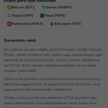
Kripto para fiyat tahminleri
Bitcoin (BTC)
Vanar (VANRY)
Ripple (XRP)
Pepe (PEPE)
Avalanche (AVAX)
Ethereum (ETH)
Sorumluluk reddi
Bu sayfada yer alan bilgiler yatırım tavsiyesi niteliği taşımaz.
Paribu, dijital varlıkların alım-satımı veya saklanmasıyla ilgili
herhangi bir öneride bulunmaz. Kripto varlıklar (stablecoin
ve NFT'ler dahil), yüksek volatiliteye sahiptir ve ani değer
kayıpları yaşanabilir.
Dijital varlık işlemleri yapmadan önce finansal durumunuzu
dikkatlice değerlendirin ve gerekli durumlarda hukuk, vergi
veya yatırım danışmanınızdan destek alın.
Paribu, üçüncü taraf web sitelerinin (TPW) içeriklerinden
veya kullanımından kaynaklanabilecek zarar, kayıp veya