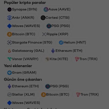
Popüler kripto paralar
Synapse (SYN)
Aave (AAVE)
Ankr (ANKR)
Cartesi (CTSI)
Waves (WAVES)
PSG (PSG)
Bitcoin (BTC)
Ripple (XRP)
Stargate Finance (STG)
Helium (HNT)
Galatasaray (GAL)
Ethereum (ETH)
Vanar (VANRY)
Kite (KITE)
Tron (TRX)
Yeni eklenenler
Gram (GRAM)
Günün öne çıkanları
Ethereum (ETH)
PSG (PSG)
Stellar (XLM)
Bitcoin (BTC)
Tron (TRX)
Waves (WAVES)