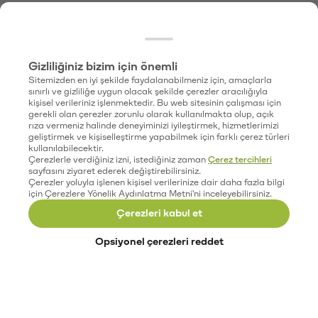
Gizliliğiniz bizim için önemli
Sitemizden en iyi şekilde faydalanabilmeniz için, amaçlarla
sınırlı ve gizliliğe uygun olacak şekilde çerezler aracılığıyla
kişisel verileriniz işlenmektedir. Bu web sitesinin çalışması için
gerekli olan çerezler zorunlu olarak kullanılmakta olup, açık
rıza vermeniz halinde deneyiminizi iyileştirmek, hizmetlerimizi
geliştirmek ve kişiselleştirme yapabilmek için farklı çerez türleri
kullanılabilecektir.
Çerezlerle verdiğiniz izni, istediğiniz zaman
Çerez tercihleri
sayfasını ziyaret ederek değiştirebilirsiniz.
Çerezler yoluyla işlenen kişisel verilerinize dair daha fazla bilgi
için Çerezlere Yönelik Aydınlatma Metni'ni inceleyebilirsiniz.
Çerezleri kabul et
Opsiyonel çerezleri reddet