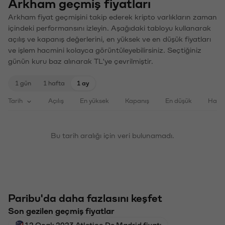
Arkham geçmiş fiyatları
Arkham fiyat geçmişini takip ederek kripto varlıkların zaman
içindeki performansını izleyin. Aşağıdaki tabloyu kullanarak
açılış ve kapanış değerlerini, en yüksek ve en düşük fiyatları
ve işlem hacmini kolayca görüntüleyebilirsiniz. Seçtiğiniz
günün kuru baz alınarak TL'ye çevrilmiştir.
1 gün
1 hafta
1 ay
Tarih
Açılış
En yüksek
Kapanış
En düşük
Haci
Bu tarih aralığı için veri bulunamadı.
Paribu'da daha fazlasını keşfet
Son gezilen geçmiş fiyatlar