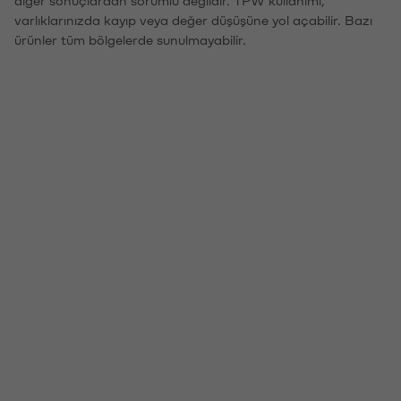
diğer sonuçlardan sorumlu değildir. TPW kullanımı,
varlıklarınızda kayıp veya değer düşüşüne yol açabilir. Bazı
ürünler tüm bölgelerde sunulmayabilir.