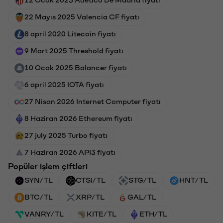
12 Ocak 2023 Atletico De Madrid fiyatı
22 Mayıs 2025 Valencia CF fiyatı
8 april 2020 Litecoin fiyatı
9 Mart 2025 Threshold fiyatı
10 Ocak 2025 Balancer fiyatı
6 april 2025 IOTA fiyatı
27 Nisan 2026 Internet Computer fiyatı
8 Haziran 2026 Ethereum fiyatı
27 july 2025 Turbo fiyatı
7 Haziran 2026 API3 fiyatı
Popüler işlem çiftleri
SYN/TL
CTSI/TL
STG/TL
HNT/TL
BTC/TL
XRP/TL
GAL/TL
VANRY/TL
KITE/TL
ETH/TL