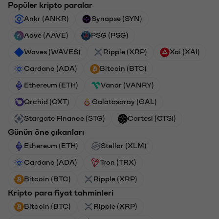
Popüler kripto paralar
Ankr (ANKR)
Synapse (SYN)
Aave (AAVE)
PSG (PSG)
Waves (WAVES)
Ripple (XRP)
Xai (XAI)
Cardano (ADA)
Bitcoin (BTC)
Ethereum (ETH)
Vanar (VANRY)
Orchid (OXT)
Galatasaray (GAL)
Stargate Finance (STG)
Cartesi (CTSI)
Günün öne çıkanları
Ethereum (ETH)
Stellar (XLM)
Cardano (ADA)
Tron (TRX)
Bitcoin (BTC)
Ripple (XRP)
Kripto para fiyat tahminleri
Bitcoin (BTC)
Ripple (XRP)