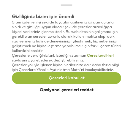
Gizliliğiniz bizim için önemli
Sitemizden en iyi şekilde faydalanabilmeniz için, amaçlarla
sınırlı ve gizliliğe uygun olacak şekilde çerezler aracılığıyla
kişisel verileriniz işlenmektedir. Bu web sitesinin çalışması için
gerekli olan çerezler zorunlu olarak kullanılmakta olup, açık
rıza vermeniz halinde deneyiminizi iyileştirmek, hizmetlerimizi
geliştirmek ve kişiselleştirme yapabilmek için farklı çerez türleri
kullanılabilecektir.
Çerezlerle verdiğiniz izni, istediğiniz zaman
Çerez tercihleri
sayfasını ziyaret ederek değiştirebilirsiniz.
Çerezler yoluyla işlenen kişisel verilerinize dair daha fazla bilgi
için Çerezlere Yönelik Aydınlatma Metni'ni inceleyebilirsiniz.
Çerezleri kabul et
Opsiyonel çerezleri reddet
Paribu’yu keşfet