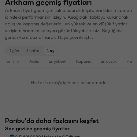
Arkham geçmiş fiyatları
Arkham fiyat geçmişini takip ederek kripto varlıkların zaman
içindeki performansını izleyin. Aşağıdaki tabloyu kullanarak
açılış ve kapanış değerlerini, en yüksek ve en düşük fiyatları
ve işlem hacmini kolayca görüntüleyebilirsiniz. Seçtiğiniz
günün kuru baz alınarak TL'ye çevrilmiştir.
1 gün
1 hafta
1 ay
Tarih
Açılış
En yüksek
Kapanış
En düşük
Haci
Bu tarih aralığı için veri bulunamadı.
Paribu'da daha fazlasını keşfet
Son gezilen geçmiş fiyatlar
2 Eylül 2022 Valencia CF fiyatı