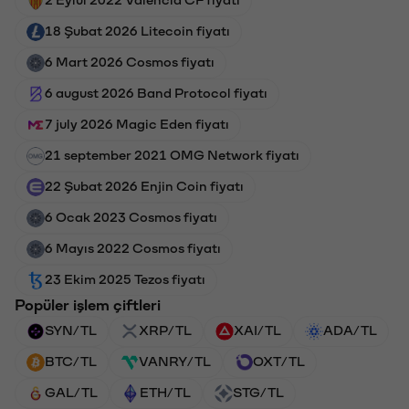
18 Şubat 2026 Litecoin fiyatı
6 Mart 2026 Cosmos fiyatı
6 august 2026 Band Protocol fiyatı
7 july 2026 Magic Eden fiyatı
21 september 2021 OMG Network fiyatı
22 Şubat 2026 Enjin Coin fiyatı
6 Ocak 2023 Cosmos fiyatı
6 Mayıs 2022 Cosmos fiyatı
23 Ekim 2025 Tezos fiyatı
Popüler işlem çiftleri
SYN/TL
XRP/TL
XAI/TL
ADA/TL
BTC/TL
VANRY/TL
OXT/TL
GAL/TL
ETH/TL
STG/TL