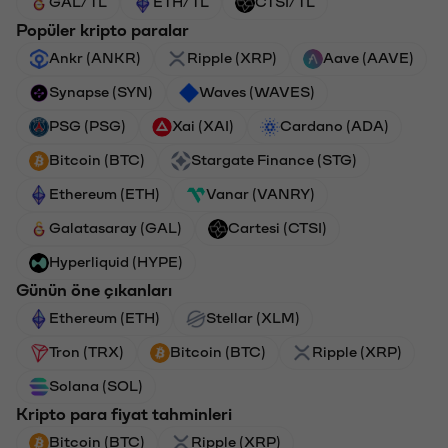
GAL/TL
ETH/TL
CTSI/TL
Popüler kripto paralar
Ankr (ANKR)
Ripple (XRP)
Aave (AAVE)
Synapse (SYN)
Waves (WAVES)
PSG (PSG)
Xai (XAI)
Cardano (ADA)
Bitcoin (BTC)
Stargate Finance (STG)
Ethereum (ETH)
Vanar (VANRY)
Galatasaray (GAL)
Cartesi (CTSI)
Hyperliquid (HYPE)
Günün öne çıkanları
Ethereum (ETH)
Stellar (XLM)
Tron (TRX)
Bitcoin (BTC)
Ripple (XRP)
Solana (SOL)
Kripto para fiyat tahminleri
Bitcoin (BTC)
Ripple (XRP)