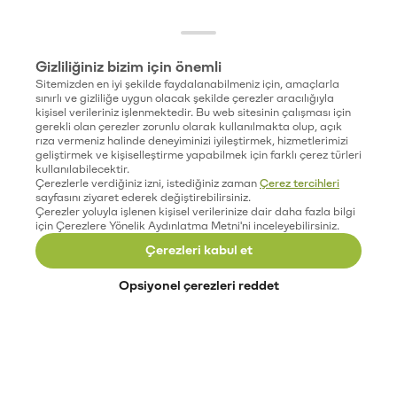
Gizliliğiniz bizim için önemli
Sitemizden en iyi şekilde faydalanabilmeniz için, amaçlarla
sınırlı ve gizliliğe uygun olacak şekilde çerezler aracılığıyla
kişisel verileriniz işlenmektedir. Bu web sitesinin çalışması için
gerekli olan çerezler zorunlu olarak kullanılmakta olup, açık
rıza vermeniz halinde deneyiminizi iyileştirmek, hizmetlerimizi
geliştirmek ve kişiselleştirme yapabilmek için farklı çerez türleri
kullanılabilecektir.
Çerezlerle verdiğiniz izni, istediğiniz zaman
Çerez tercihleri
sayfasını ziyaret ederek değiştirebilirsiniz.
Çerezler yoluyla işlenen kişisel verilerinize dair daha fazla bilgi
için Çerezlere Yönelik Aydınlatma Metni'ni inceleyebilirsiniz.
Çerezleri kabul et
Opsiyonel çerezleri reddet