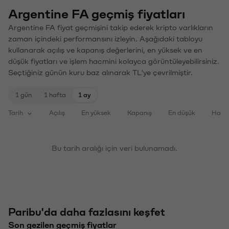
Argentine FA geçmiş fiyatları
Argentine FA fiyat geçmişini takip ederek kripto varlıkların
zaman içindeki performansını izleyin. Aşağıdaki tabloyu
kullanarak açılış ve kapanış değerlerini, en yüksek ve en
düşük fiyatları ve işlem hacmini kolayca görüntüleyebilirsiniz.
Seçtiğiniz günün kuru baz alınarak TL'ye çevrilmiştir.
1 gün
1 hafta
1 ay
Tarih
Açılış
En yüksek
Kapanış
En düşük
Haci
Bu tarih aralığı için veri bulunamadı.
Paribu'da daha fazlasını keşfet
Son gezilen geçmiş fiyatlar