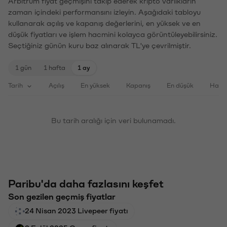
Arbitrum fiyat geçmişini takip ederek kripto varlıkların
zaman içindeki performansını izleyin. Aşağıdaki tabloyu
kullanarak açılış ve kapanış değerlerini, en yüksek ve en
düşük fiyatları ve işlem hacmini kolayca görüntüleyebilirsiniz.
Seçtiğiniz günün kuru baz alınarak TL'ye çevrilmiştir.
1 gün
1 hafta
1 ay
Tarih
Açılış
En yüksek
Kapanış
En düşük
Haci
Bu tarih aralığı için veri bulunamadı.
Paribu'da daha fazlasını keşfet
Son gezilen geçmiş fiyatlar
24 Nisan 2023 Livepeer fiyatı