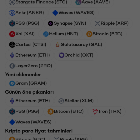
Stargate Finance (STG)
Aave (AAVE)
Ankr (ANKR)
Waves (WAVES)
PSG (PSG)
Synapse (SYN)
Ripple (XRP)
Xai (XAI)
Helium (HNT)
Bitcoin (BTC)
Cartesi (CTSI)
Galatasaray (GAL)
Ethereum (ETH)
Orchid (OXT)
LayerZero (ZRO)
Yeni eklenenler
Gram (GRAM)
Günün öne çıkanları
Ethereum (ETH)
Stellar (XLM)
PSG (PSG)
Bitcoin (BTC)
Tron (TRX)
Waves (WAVES)
Kripto para fiyat tahminleri
Bitcoin (BTC)
Ripple (XRP)