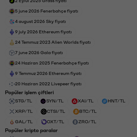
2 Eylül 2025 Grass fiyatı
5 june 2026 Fenerbahçe fiyatı
4 august 2026 Sky fiyatı
9 july 2026 Ethereum fiyatı
24 Temmuz 2023 Alien Worlds fiyatı
7 june 2026 Gala fiyatı
24 Haziran 2025 Fenerbahçe fiyatı
9 Temmuz 2026 Ethereum fiyatı
20 Haziran 2022 Livepeer fiyatı
Popüler işlem çiftleri
STG/TL
SYN/TL
XAI/TL
HNT/TL
XRP/TL
CTSI/TL
BTC/TL
GAL/TL
OXT/TL
ZRO/TL
Popüler kripto paralar