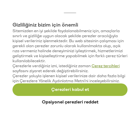
Gizliliğiniz bizim için önemli
Sitemizden en iyi şekilde faydalanabilmeniz için, amaçlarla
sınırlı ve gizliliğe uygun olacak şekilde çerezler aracılığıyla
kişisel verileriniz işlenmektedir. Bu web sitesinin çalışması için
gerekli olan çerezler zorunlu olarak kullanılmakta olup, açık
rıza vermeniz halinde deneyiminizi iyileştirmek, hizmetlerimizi
geliştirmek ve kişiselleştirme yapabilmek için farklı çerez türleri
kullanılabilecektir.
Çerezlerle verdiğiniz izni, istediğiniz zaman
Çerez tercihleri
sayfasını ziyaret ederek değiştirebilirsiniz.
Çerezler yoluyla işlenen kişisel verilerinize dair daha fazla bilgi
için Çerezlere Yönelik Aydınlatma Metni'ni inceleyebilirsiniz.
Çerezleri kabul et
Opsiyonel çerezleri reddet